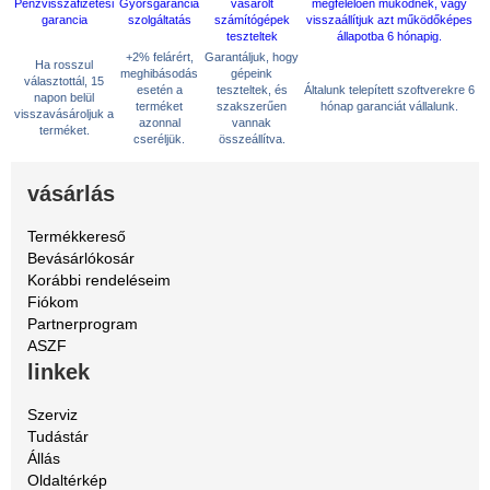
+2% felárért,
Garantáljuk, hogy
Ha rosszul
meghibásodás
gépeink
választottál, 15
esetén a
teszteltek, és
Általunk telepített szoftverekre 6
napon belül
terméket
szakszerűen
hónap garanciát vállalunk.
visszavásároljuk a
azonnal
vannak
terméket.
cseréljük.
összeállítva.
vásárlás
Termékkereső
Bevásárlókosár
Korábbi rendeléseim
Fiókom
Partnerprogram
ASZF
linkek
Szerviz
Tudástár
Állás
Oldaltérkép