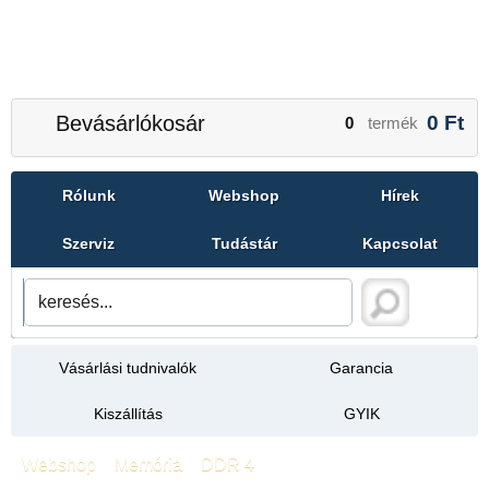
Bevásárlókosár
0
Ft
0
termék
Rólunk
Webshop
Hírek
Szerviz
Tudástár
Kapcsolat
Vásárlási tudnivalók
Garancia
Kiszállítás
GYIK
Webshop
»
Memória
»
DDR 4