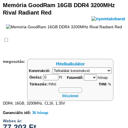
Memória GoodRam 16GB DDR4 3200MHz
Rival Radiant Red
Összehasonlítás
megosztás:
Hitelkalkulátor
Konstrukció:
Önrész:
Ft
Futamidő:
hónap
Törlesztés:
Ft/hó
THM:
%
Részletek
DDR4, 16GB, 3200MHz, CL16, 1,35V
Garanciális idő:
36 hónap
Webes ár:
77 203
Ft