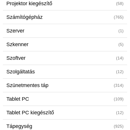
Projektor kiegészítő
(58)
Számítógépház
(765)
Szerver
(1)
Szkenner
(5)
Szoftver
(14)
Szolgáltatás
(12)
Szünetmentes táp
(314)
Tablet PC
(109)
Tablet PC kiegészítő
(12)
Tápegység
(925)