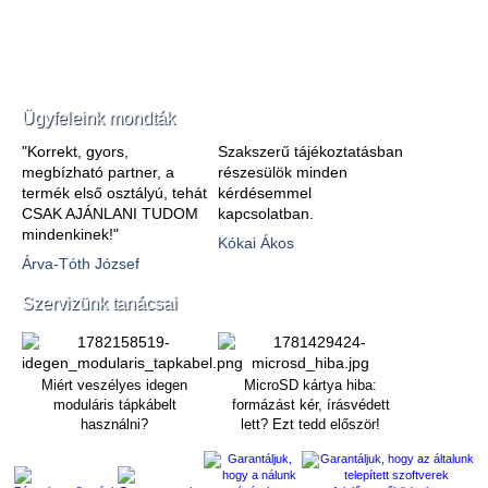
Ügyfeleink mondták
"Korrekt, gyors,
Szakszerű tájékoztatásban
megbízható partner, a
részesülök minden
termék első osztályú, tehát
kérdésemmel
CSAK AJÁNLANI TUDOM
kapcsolatban.
mindenkinek!"
Kókai Ákos
Árva-Tóth József
Szervizünk tanácsai
Miért veszélyes idegen
MicroSD kártya hiba:
moduláris tápkábelt
formázást kér, írásvédett
használni?
lett? Ezt tedd először!