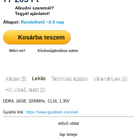
Alkudni szeretnél?
Tegyél ajánlatot!
Állapot:
Rendelhető ~2-5 nap
Kosárba teszem
Miért mi?
Kívánságlistához adom
Képek (3)
Leírás
Technikai adatok
Vélemények (0)
Hír, videó, teszt (0)
DDR4, 16GB, 3200MHz, CL16, 1,35V
Gyártói link:
https://www.goodram.com/en/
előző oldal
lap teteje