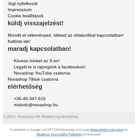
Jogi nyilatkozat
Impresszum
Cookie beállítások
küldj visszajelzést!
Mondd el véleményed, ötleted az oldalunkkal kapcsolatban!
Kattints ide!
maradj kapcsolatban!
Kövess minket az X-en!
Legyél te is rajongónk a facebookon!
Novashop YouTube csatorna
Novashop Tiktok csatorna
elérhetőség
+36-46-347-616
miskolc@novashop.hu
© 2010. Novacoop Kft. Minden jog fenntartva.
A védelmet a Google reCAPTCHA biztosítja. A Google
Adatvédelmi irányelvei
és
Általános Szerződési Feltételei
érvényesek.