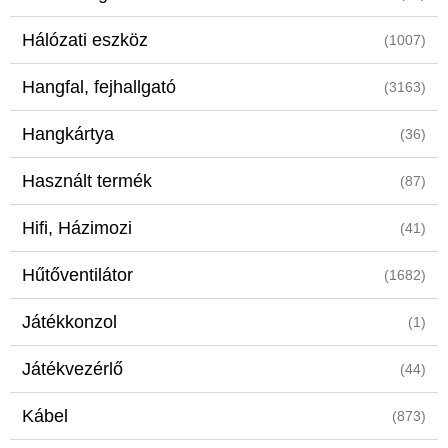
Hálózati eszköz
(1007)
Hangfal, fejhallgató
(3163)
Hangkártya
(36)
Használt termék
(87)
Hifi, Házimozi
(41)
Hűtőventilátor
(1682)
Játékkonzol
(1)
Játékvezérlő
(44)
Kábel
(873)