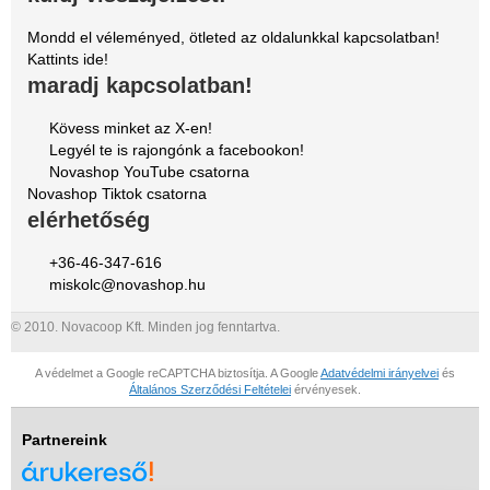
Mondd el véleményed, ötleted az oldalunkkal kapcsolatban!
Kattints ide!
maradj kapcsolatban!
Kövess minket az X-en!
Legyél te is rajongónk a facebookon!
Novashop YouTube csatorna
Novashop Tiktok csatorna
elérhetőség
+36-46-347-616
miskolc@novashop.hu
© 2010. Novacoop Kft. Minden jog fenntartva.
A védelmet a Google reCAPTCHA biztosítja. A Google
Adatvédelmi irányelvei
és
Általános Szerződési Feltételei
érvényesek.
Partnereink