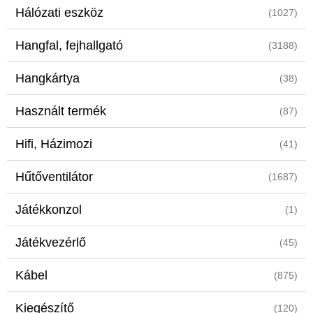
Hálózati eszköz
(1027)
Hangfal, fejhallgató
(3188)
Hangkártya
(38)
Használt termék
(87)
Hifi, Házimozi
(41)
Hűtőventilátor
(1687)
Játékkonzol
(1)
Játékvezérlő
(45)
Kábel
(875)
Kiegészítő
(120)