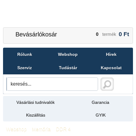
Bevásárlókosár
0
Ft
0
termék
Rólunk
Webshop
Hírek
Szerviz
Tudástár
Kapcsolat
Vásárlási tudnivalók
Garancia
Kiszállítás
GYIK
Webshop
»
Memória
»
DDR 4