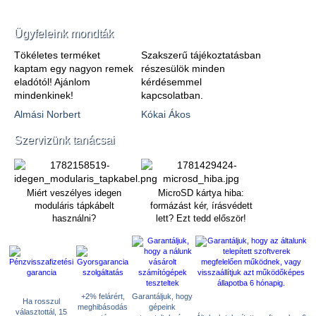
Ügyfeleink mondták
Tökéletes terméket
Szakszerű tájékoztatásban
kaptam egy nagyon remek
részesülök minden
eladótól! Ajánlom
kérdésemmel
mindenkinek!
kapcsolatban.
Almási Norbert
Kókai Ákos
Szervizünk tanácsai
Miért veszélyes idegen
MicroSD kártya hiba:
moduláris tápkábelt
formázást kér, írásvédett
használni?
lett? Ezt tedd először!
+2% felárért,
Garantáljuk, hogy
Ha rosszul
meghibásodás
gépeink
választottál, 15