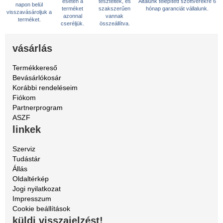
esetén a
teszteltek, és
Általunk telepített szoftverekre 6
napon belül
terméket
szakszerűen
hónap garanciát vállalunk.
visszavásároljuk a
azonnal
vannak
terméket.
cseréljük.
összeállítva.
vásárlás
Termékkereső
Bevásárlókosár
Korábbi rendeléseim
Fiókom
Partnerprogram
ASZF
linkek
Szerviz
Tudástár
Állás
Oldaltérkép
Jogi nyilatkozat
Impresszum
Cookie beállítások
küldj visszajelzést!