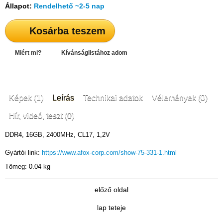
Állapot:
Rendelhető ~2-5 nap
Kosárba teszem
Miért mi?
Kívánságlistához adom
Képek (1)
Leírás
Technikai adatok
Vélemények (0)
Hír, videó, teszt (0)
DDR4, 16GB, 2400MHz, CL17, 1,2V
Gyártói link:
https://www.afox-corp.com/show-75-331-1.html
Tömeg: 0.04 kg
előző oldal
lap teteje