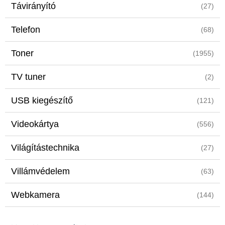
Távirányító
(27)
Telefon
(68)
Toner
(1955)
TV tuner
(2)
USB kiegészítő
(121)
Videokártya
(556)
Világítástechnika
(27)
Villámvédelem
(63)
Webkamera
(144)