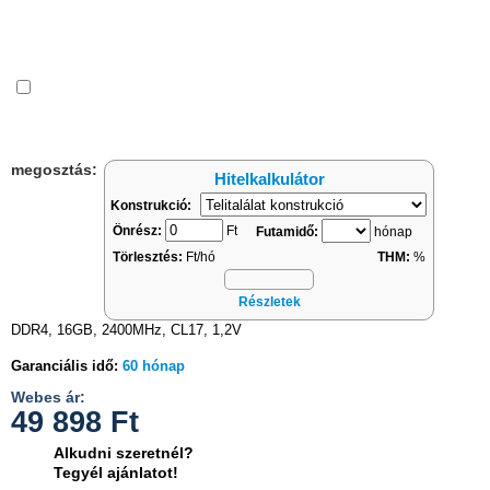
Összehasonlítás
megosztás:
Hitelkalkulátor
Konstrukció:
Önrész:
Ft
Futamidő:
hónap
Törlesztés:
Ft/hó
THM:
%
Részletek
DDR4, 16GB, 2400MHz, CL17, 1,2V
Garanciális idő:
60 hónap
Webes ár:
49 898
Ft
Alkudni szeretnél?
Tegyél ajánlatot!