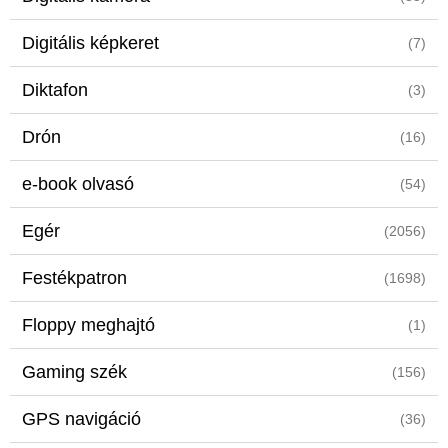
Digitális képkeret
(7)
Diktafon
(3)
Drón
(16)
e-book olvasó
(54)
Egér
(2056)
Festékpatron
(1698)
Floppy meghajtó
(1)
Gaming szék
(156)
GPS navigáció
(36)