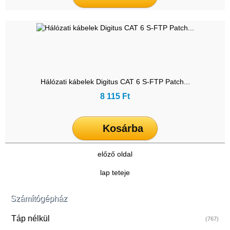
Hálózati kábelek Digitus CAT 6 S-FTP Patch...
8 115 Ft
Kosárba
előző oldal
lap teteje
Számítógépház
Táp nélkül
(767)