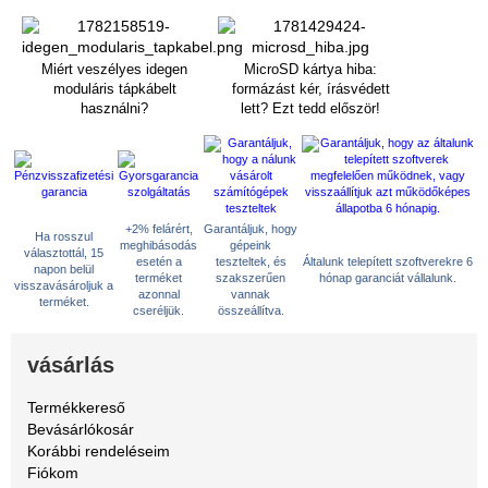
Miért veszélyes idegen
MicroSD kártya hiba:
moduláris tápkábelt
formázást kér, írásvédett
használni?
lett? Ezt tedd először!
+2% felárért,
Garantáljuk, hogy
Ha rosszul
meghibásodás
gépeink
választottál, 15
esetén a
teszteltek, és
Általunk telepített szoftverekre 6
napon belül
terméket
szakszerűen
hónap garanciát vállalunk.
visszavásároljuk a
azonnal
vannak
terméket.
cseréljük.
összeállítva.
vásárlás
Termékkereső
Bevásárlókosár
Korábbi rendeléseim
Fiókom