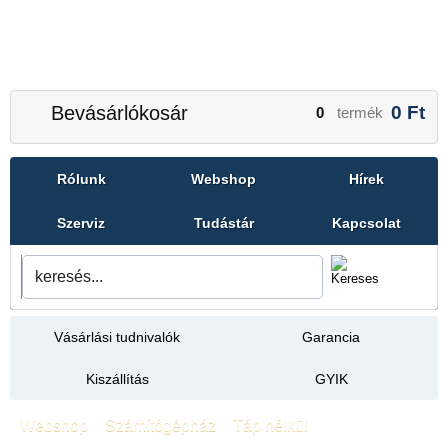
Bevásárlókosár
0
Ft
0
termék
Rólunk
Webshop
Hírek
Szerviz
Tudástár
Kapcsolat
Vásárlási tudnivalók
Garancia
Kiszállítás
GYIK
Webshop
»
Számítógépház
»
Táp nélkül