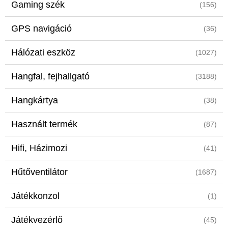
Gaming szék
(156)
GPS navigáció
(36)
Hálózati eszköz
(1027)
Hangfal, fejhallgató
(3188)
Hangkártya
(38)
Használt termék
(87)
Hifi, Házimozi
(41)
Hűtőventilátor
(1687)
Játékkonzol
(1)
Játékvezérlő
(45)