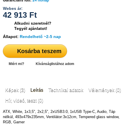
Garanciális idő:
24 hónap
Webes ár:
42 913
Ft
Alkudni szeretnél?
Tegyél ajánlatot!
Állapot:
Rendelhető ~2-5 nap
Kosárba teszem
Miért mi?
Kívánságlistához adom
Képek (3)
Leírás
Technikai adatok
Vélemények (0)
Hír, videó, teszt (0)
ATX, White, 1x3,5", 2x2,5", 2xUSB3.0, 1xUSB Type-C, Audio, Táp
nélkül, 493x479x235mm, Ventilátor:3x12cm, Tempered glass window,
RGB, Gamer