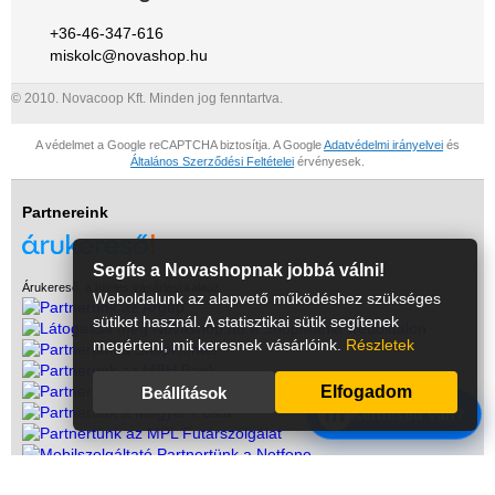
+36-46-347-616
miskolc@novashop.hu
© 2010. Novacoop Kft. Minden jog fenntartva.
A védelmet a Google reCAPTCHA biztosítja. A Google
Adatvédelmi irányelvei
és
Általános Szerződési Feltételei
érvényesek.
Partnereink
Segíts a Novashopnak jobbá válni!
Árukereső, a hiteles vásárlási kalauz
Weboldalunk az alapvető működéshez szükséges
sütiket használ. A statisztikai sütik segítenek
megérteni, mit keresnek vásárlóink.
Részletek
Elfogadom
Beállítások
m
Kérdésed van?