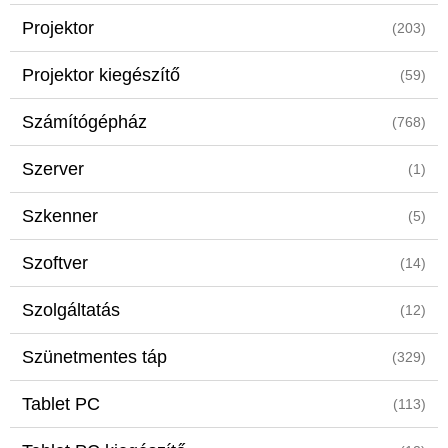
Projektor
(203)
Projektor kiegészítő
(59)
Számítógépház
(768)
Szerver
(1)
Szkenner
(5)
Szoftver
(14)
Szolgáltatás
(12)
Szünetmentes táp
(329)
Tablet PC
(113)