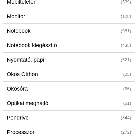
Mobiltelefon
(539)
Monitor
(128)
Notebook
(981)
Notebook kiegészítő
(435)
Nyomtató, papír
(521)
Okos Otthon
(25)
Okosóra
(66)
Optikai meghajtó
(51)
Pendrive
(344)
Processzor
(272)