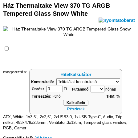
Ház Thermaltake View 370 TG ARGB
Tempered Glass Snow White
Összehasonlítás
megosztás:
Hitelkalkulátor
Konstrukció:
Önrész:
Ft
Futamidő:
hónap
Törlesztés:
Ft/hó
THM:
%
Kalkuláció
Részletek
ATX, White, 1x3,5", 2x2,5", 2xUSB3.0, 1xUSB Type-C, Audio, Táp
nélkül, 493x479x235mm, Ventilátor:3x12cm, Tempered glass window,
RGB, Gamer