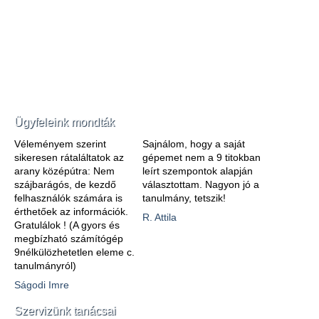
Ügyfeleink mondták
Véleményem szerint
Sajnálom, hogy a saját
sikeresen rátaláltatok az
gépemet nem a 9 titokban
arany középútra: Nem
leírt szempontok alapján
szájbarágós, de kezdő
választottam. Nagyon jó a
felhasználók számára is
tanulmány, tetszik!
érthetőek az információk.
R. Attila
Gratulálok ! (A gyors és
megbízható számítógép
9nélkülözhetetlen eleme c.
tanulmányról)
Ságodi Imre
Szervizünk tanácsai