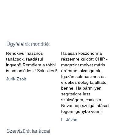
Ügyfeleink mondták
Rendkívül hasznos
Hálásan köszönöm a
tanácsok, ráadásul
részemre küldött CHIP -
ingyen!! Remélem a többi
magazint melyet máris
is hasonló lesz! Sok sikert!
örömmel olvasgatok.
Igazán sok hasznos és
Jurik Zsolt
érdekes dolog található
benne. Ha bármilyen
segítségre lesz
szükségem, csakis a
Novashop szolgáltatásait
fogom igénybe venni.
L. József
Szervizünk tanácsai