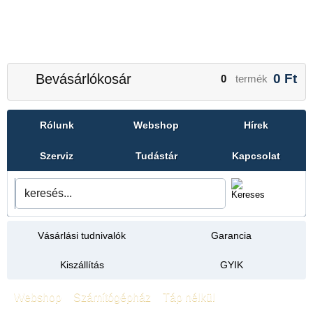
Bevásárlókosár
0
Ft
0
termék
Rólunk
Webshop
Hírek
Szerviz
Tudástár
Kapcsolat
Vásárlási tudnivalók
Garancia
Kiszállítás
GYIK
Webshop
»
Számítógépház
»
Táp nélkül