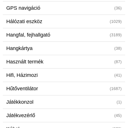
GPS navigáció
(36)
Hálózati eszköz
(1029)
Hangfal, fejhallgató
(3189)
Hangkártya
(38)
Használt termék
(87)
Hifi, Házimozi
(41)
Hűtőventilátor
(1687)
Játékkonzol
(1)
Játékvezérlő
(45)