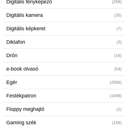
Digitális fényképező
(258)
Digitális kamera
(35)
Digitális képkeret
(7)
Diktafon
(3)
Drón
(16)
e-book olvasó
(54)
Egér
(2056)
Festékpatron
(1698)
Floppy meghajtó
(1)
Gaming szék
(156)