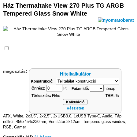
Ház Thermaltake View 270 Plus TG ARGB
Tempered Glass Snow White
Összehasonlítás
megosztás:
Hitelkalkulátor
Konstrukció:
Önrész:
Ft
Futamidő:
hónap
Törlesztés:
Ft/hó
THM:
%
Kalkuláció
Részletek
ATX, White, 2x3,5", 2x2,5", 2xUSB3.0, 1xUSB Type-C, Audio, Táp
nélkül, 456x454x230mm, Ventilátor:3x12cm, Tempered glass window,
RGB, Gamer