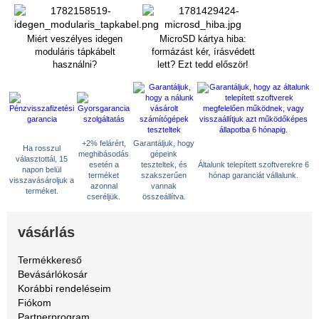
Miért veszélyes idegen
MicroSD kártya hiba:
moduláris tápkábelt
formázást kér, írásvédett
használni?
lett? Ezt tedd először!
+2% felárért,
Garantáljuk, hogy
Ha rosszul
meghibásodás
gépeink
választottál, 15
esetén a
teszteltek, és
Általunk telepített szoftverekre 6
napon belül
terméket
szakszerűen
hónap garanciát vállalunk.
visszavásároljuk a
azonnal
vannak
terméket.
cseréljük.
összeállítva.
vásárlás
Termékkereső
Bevásárlókosár
Korábbi rendeléseim
Fiókom
Partnerprogram