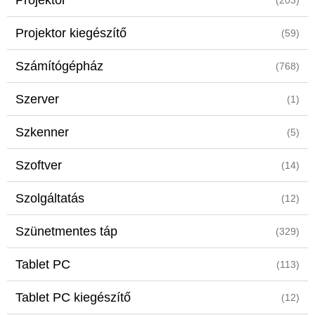
Projektor
(203)
Projektor kiegészítő
(59)
Számítógépház
(768)
Szerver
(1)
Szkenner
(5)
Szoftver
(14)
Szolgáltatás
(12)
Szünetmentes táp
(329)
Tablet PC
(113)
Tablet PC kiegészítő
(12)