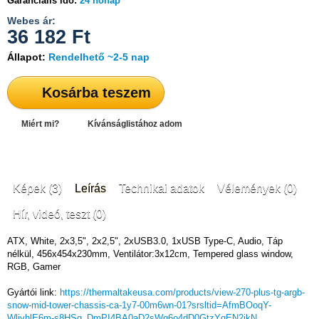
Garanciális idő:
24 hónap
Webes ár:
36 182
Ft
Állapot:
Rendelhető ~2-5 nap
Kosárba teszem
Miért mi?
Kívánságlistához adom
Képek (3)
Leírás
Technikai adatok
Vélemények (0)
Hír, videó, teszt (0)
ATX, White, 2x3,5", 2x2,5", 2xUSB3.0, 1xUSB Type-C, Audio, Táp
nélkül, 456x454x230mm, Ventilátor:3x12cm, Tempered glass window,
RGB, Gamer
Gyártói link:
https://thermaltakeusa.com/products/view-270-plus-tg-argb-
snow-mid-tower-chassis-ca-1y7-00m6wn-01?srsltid=AfmBOoqY-
WljyhlE6m-s8HSq_DmPI4BA0aD2sWq6o4dD0GtzYgEN2jkN