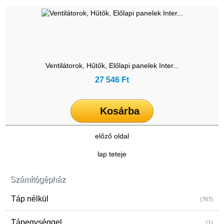
Ventilátorok, Hűtők, Előlapi panelek Inter...
27 546 Ft
Kosárba
előző oldal
lap teteje
Számítógépház
Táp nélkül
(767)
Tápegységgel
(1)