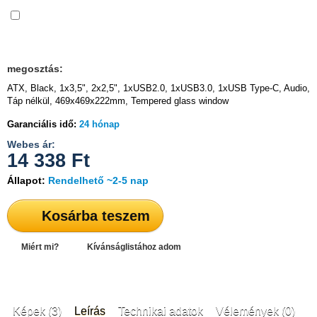
Összehasonlítás
megosztás:
ATX, Black, 1x3,5", 2x2,5", 1xUSB2.0, 1xUSB3.0, 1xUSB Type-C, Audio,
Táp nélkül, 469x469x222mm, Tempered glass window
Garanciális idő:
24 hónap
Webes ár:
14 338
Ft
Állapot:
Rendelhető ~2-5 nap
Kosárba teszem
Miért mi?
Kívánságlistához adom
Képek (3)
Leírás
Technikai adatok
Vélemények (0)