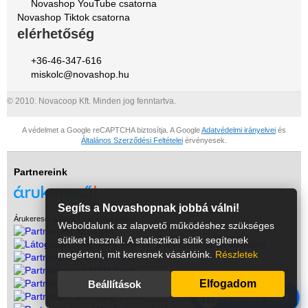
Novashop YouTube csatorna
Novashop Tiktok csatorna
elérhetőség
+36-46-347-616
miskolc@novashop.hu
© 2010. Novacoop Kft. Minden jog fenntartva.
A védelmet a Google reCAPTCHA biztosítja. A Google
Adatvédelmi irányelvei
és
Általános Szerződési Feltételei
érvényesek.
Partnereink
Segíts a Novashopnak jobbá válni!
Árukereső, a hiteles vásárlási kalauz
Weboldalunk az alapvető működéshez szükséges
sütiket használ. A statisztikai sütik segítenek
megérteni, mit keresnek vásárlóink.
Részletek
Elfogadom
Beállítások
m
Kérdésed van?