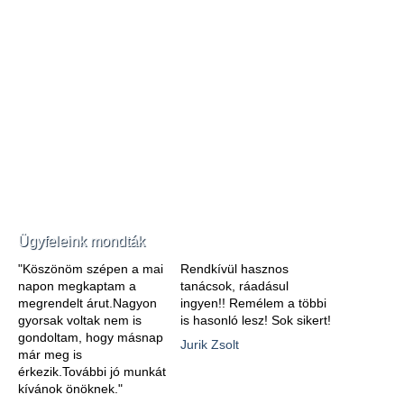
Ügyfeleink mondták
"Köszönöm szépen a mai
Rendkívül hasznos
napon megkaptam a
tanácsok, ráadásul
megrendelt árut.Nagyon
ingyen!! Remélem a többi
gyorsak voltak nem is
is hasonló lesz! Sok sikert!
gondoltam, hogy másnap
Jurik Zsolt
már meg is
érkezik.További jó munkát
kívánok önöknek."