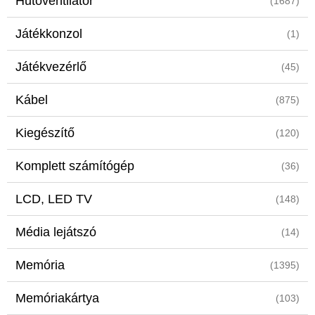
Hűtőventilátor
(1687)
Játékkonzol
(1)
Játékvezérlő
(45)
Kábel
(875)
Kiegészítő
(120)
Komplett számítógép
(36)
LCD, LED TV
(148)
Média lejátszó
(14)
Memória
(1395)
Memóriakártya
(103)