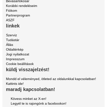
Bevásárlókosár
Korábbi rendeléseim
Fiókom
Partnerprogram
ASZF
linkek
Szerviz
Tudástár
Állás
Oldaltérkép
Jogi nyilatkozat
Impresszum
Cookie beállítások
küldj visszajelzést!
Mondd el véleményed, ötleted az oldalunkkal kapcsolatban!
Kattints ide!
maradj kapcsolatban!
Kövess minket az X-en!
Legyél te is rajongónk a facebookon!