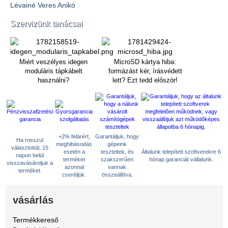
Lévainé Veres Anikó
Szervizünk tanácsai
Miért veszélyes idegen
MicroSD kártya hiba:
moduláris tápkábelt
formázást kér, írásvédett
használni?
lett? Ezt tedd először!
+2% felárért,
Garantáljuk, hogy
Ha rosszul
meghibásodás
gépeink
választottál, 15
esetén a
teszteltek, és
Általunk telepített szoftverekre 6
napon belül
terméket
szakszerűen
hónap garanciát vállalunk.
visszavásároljuk a
azonnal
vannak
terméket.
cseréljük.
összeállítva.
vásárlás
Termékkereső