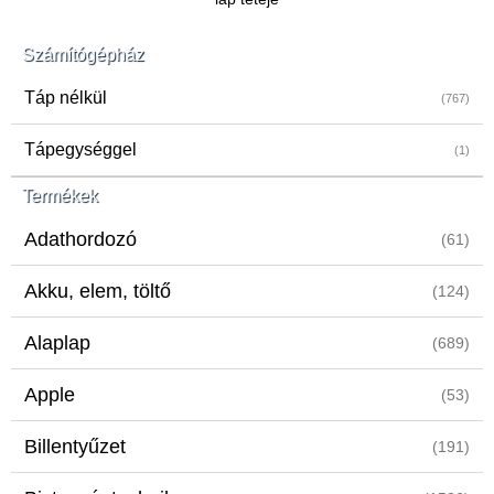
Számítógépház
Táp nélkül
(767)
Tápegységgel
(1)
Termékek
Adathordozó
(61)
Akku, elem, töltő
(124)
Alaplap
(689)
Apple
(53)
Billentyűzet
(191)