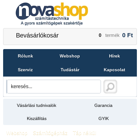
Bevásárlókosár
0
Ft
0
termék
Rólunk
Webshop
Hírek
Szerviz
Tudástár
Kapcsolat
Vásárlási tudnivalók
Garancia
Kiszállítás
GYIK
Webshop
»
Számítógépház
»
Táp nélkül