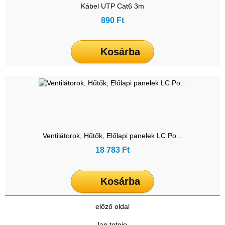
Kábel UTP Cat6 3m
890 Ft
Kosárba
Ventilátorok, Hűtők, Előlapi panelek LC Po...
18 783 Ft
Kosárba
előző oldal
lap teteje