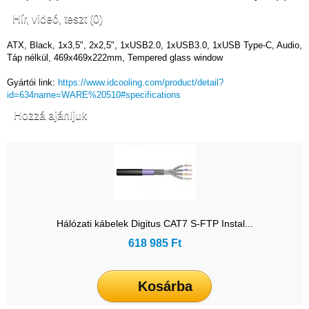
Hír, videó, teszt (0)
ATX, Black, 1x3,5", 2x2,5", 1xUSB2.0, 1xUSB3.0, 1xUSB Type-C, Audio,
Táp nélkül, 469x469x222mm, Tempered glass window
Gyártói link:
https://www.idcooling.com/product/detail?
id=634name=WARE%20510#specifications
Hozzá ajánljuk
Hálózati kábelek Digitus CAT7 S-FTP Instal...
618 985 Ft
Kosárba