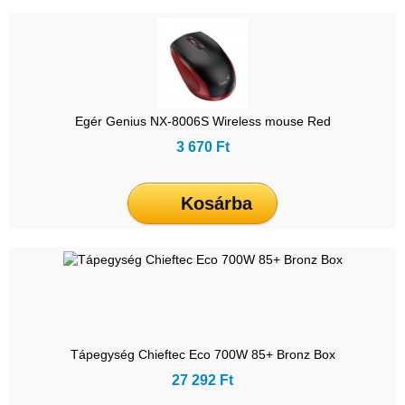
Egér Genius NX-8006S Wireless mouse Red
3 670 Ft
Kosárba
Tápegység Chieftec Eco 700W 85+ Bronz Box
27 292 Ft