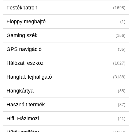
Festékpatron
(1698)
Floppy meghajtó
(1)
Gaming szék
(156)
GPS navigáció
(36)
Hálózati eszköz
(1027)
Hangfal, fejhallgató
(3188)
Hangkártya
(38)
Használt termék
(87)
Hifi, Házimozi
(41)