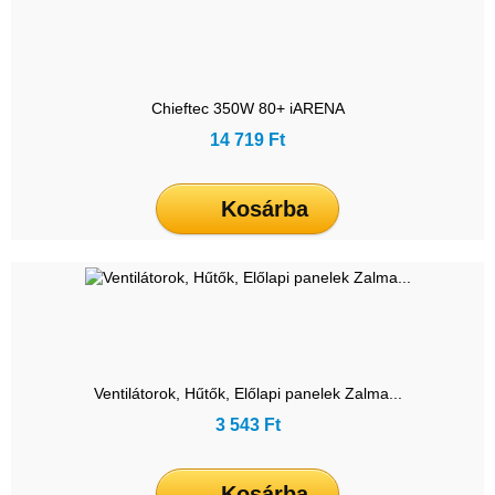
Chieftec 350W 80+ iARENA
14 719 Ft
Kosárba
Ventilátorok, Hűtők, Előlapi panelek Zalma...
3 543 Ft
Kosárba