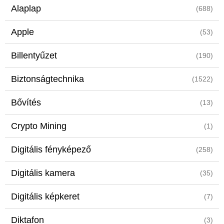
Alaplap
(688)
Apple
(53)
Billentyűzet
(190)
Biztonságtechnika
(1522)
Bővítés
(13)
Crypto Mining
(1)
Digitális fényképező
(258)
Digitális kamera
(35)
Digitális képkeret
(7)
Diktafon
(3)