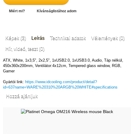
Miért mi?
Kívánságlistához adom
Képek (3)
Leírás
Technikai adatok
Vélemények (0)
Hír, videó, teszt (0)
ATX, White, 1x3,5", 2x2,5", 1xUSB2.0, 1xUSB3.0, Audio, Táp nélkül,
450x360x200mm, Ventilátor:4x12cm, Tempered glass window, RGB,
Gamer
Gyártói link:
https://www.idcooling.com/product/detail?
id=637name=WARE%20310%20ARGB%20WHITE#specifications
Hozzá ajánljuk