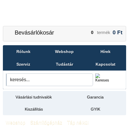
Bevásárlókosár
0
Ft
0
termék
Rólunk
Webshop
Hírek
Szerviz
Tudástár
Kapcsolat
Vásárlási tudnivalók
Garancia
Kiszállítás
GYIK
Webshop
»
Számítógépház
»
Táp nélkül