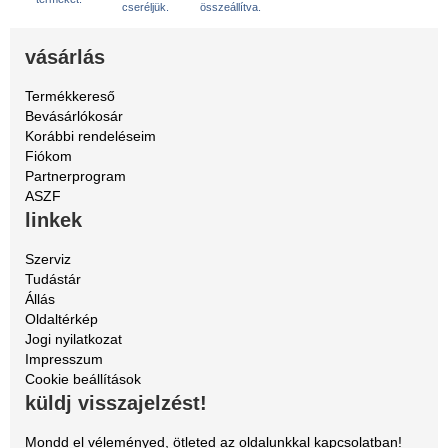
cseréljük.
összeállítva.
vásárlás
Termékkereső
Bevásárlókosár
Korábbi rendeléseim
Fiókom
Partnerprogram
ASZF
linkek
Szerviz
Tudástár
Állás
Oldaltérkép
Jogi nyilatkozat
Impresszum
Cookie beállítások
küldj visszajelzést!
Mondd el véleményed, ötleted az oldalunkkal kapcsolatban!