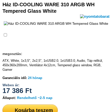
Ház ID-COOLING WARE 310 ARGB WH
Tempered Glass White
Összehasonlítás
megosztás:
ATX, White, 1x3,5", 2x2,5", 1xUSB2.0, 1xUSB3.0, Audio, Táp nélkül,
450x360x200mm, Ventilátor:4x12cm, Tempered glass window, RGB,
Gamer
Garanciális idő:
24 hónap
Webes ár:
17 386
Ft
Állapot:
Rendelhető ~2-5 nap
Kosárba teszem