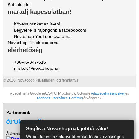
Kattints ide!
maradj kapcsolatban!
Kövess minket az X-en!
Legyél te is rajongónk a facebookon!
Novashop YouTube csatorna
Novashop Tiktok csatorna
elérhetőség
+36-46-347-616
miskolc@novashop.hu
© 2010. Novacoop Kft. Minden jog fenntartva.
A védelmet a Google reCAPTCHA biztosítja. A Google
Adatvédelmi irányelvei
és
Általános Szerződési Feltételei
érvényesek.
Partnereink
Segíts a Novashopnak jobbá válni!
Árukereső, a hiteles vásárlási kalauz
Weboldalunk az alapvető működéshez szükséges