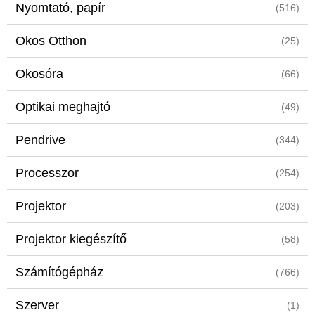
Nyomtató, papír
(516)
Okos Otthon
(25)
Okosóra
(66)
Optikai meghajtó
(49)
Pendrive
(344)
Processzor
(254)
Projektor
(203)
Projektor kiegészítő
(58)
Számítógépház
(766)
Szerver
(1)