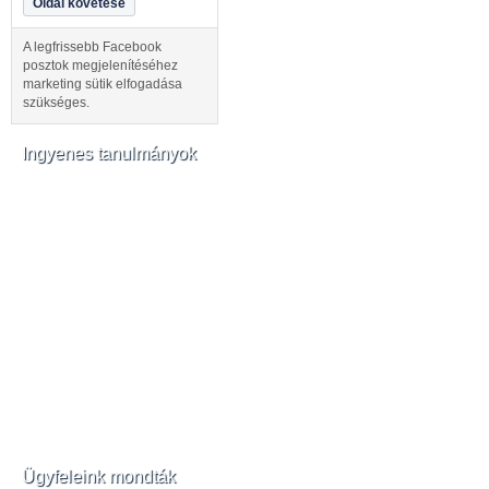
Oldal követése
A legfrissebb Facebook
posztok megjelenítéséhez
marketing sütik elfogadása
szükséges.
Ingyenes tanulmányok
Ügyfeleink mondták