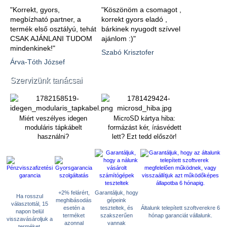
"Korrekt, gyors,
"Köszönöm a csomagot ,
megbízható partner, a
korrekt gyors eladó ,
termék első osztályú, tehát
bárkinek nyugodt szívvel
CSAK AJÁNLANI TUDOM
ajánlom :)"
mindenkinek!"
Szabó Krisztofer
Árva-Tóth József
Szervizünk tanácsai
Miért veszélyes idegen
MicroSD kártya hiba:
moduláris tápkábelt
formázást kér, írásvédett
használni?
lett? Ezt tedd először!
+2% felárért,
Garantáljuk, hogy
Ha rosszul
meghibásodás
gépeink
választottál, 15
esetén a
teszteltek, és
Általunk telepített szoftverekre 6
napon belül
terméket
szakszerűen
hónap garanciát vállalunk.
visszavásároljuk a
azonnal
vannak
terméket.