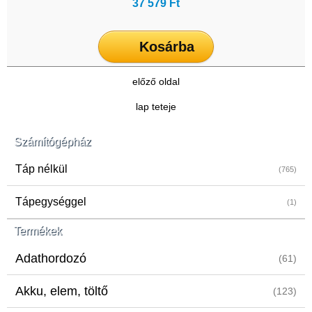
37 579 Ft
Kosárba
előző oldal
lap teteje
Számítógépház
Táp nélkül
(765)
Tápegységgel
(1)
Termékek
Adathordozó
(61)
Akku, elem, töltő
(123)