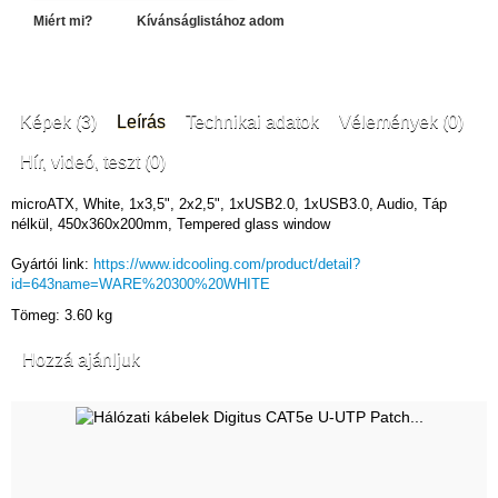
Miért mi?
Kívánságlistához adom
Képek (3)
Leírás
Technikai adatok
Vélemények (0)
Hír, videó, teszt (0)
microATX, White, 1x3,5", 2x2,5", 1xUSB2.0, 1xUSB3.0, Audio, Táp
nélkül, 450x360x200mm, Tempered glass window
Gyártói link:
https://www.idcooling.com/product/detail?
id=643name=WARE%20300%20WHITE
Tömeg: 3.60 kg
Hozzá ajánljuk