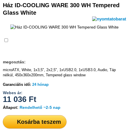
Ház ID-COOLING WARE 300 WH Tempered
Glass White
Összehasonlítás
megosztás:
microATX, White, 1x3,5", 2x2,5", 1xUSB2.0, 1xUSB3.0, Audio, Táp
nélkül, 450x360x200mm, Tempered glass window
Garanciális idő:
24 hónap
Webes ár:
11 036
Ft
Állapot:
Rendelhető ~2-5 nap
Kosárba teszem