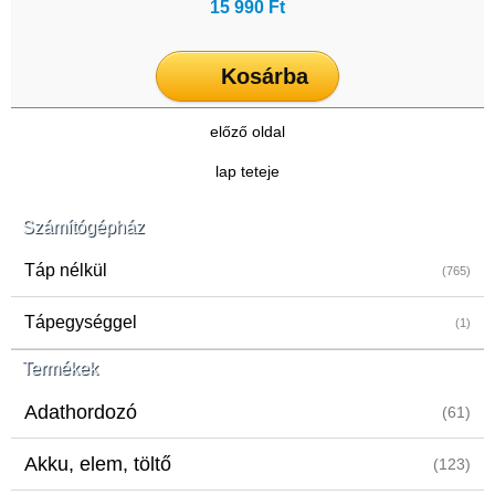
15 990 Ft
Kosárba
előző oldal
lap teteje
Számítógépház
Táp nélkül
(765)
Tápegységgel
(1)
Termékek
Adathordozó
(61)
Akku, elem, töltő
(123)