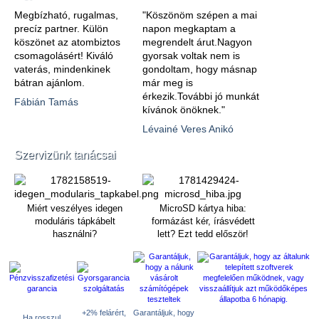
Megbízható, rugalmas,
"Köszönöm szépen a mai
precíz partner. Külön
napon megkaptam a
köszönet az atombiztos
megrendelt árut.Nagyon
csomagolásért! Kiváló
gyorsak voltak nem is
vaterás, mindenkinek
gondoltam, hogy másnap
bátran ajánlom.
már meg is
érkezik.További jó munkát
Fábián Tamás
kívánok önöknek."
Lévainé Veres Anikó
Szervizünk tanácsai
Miért veszélyes idegen
MicroSD kártya hiba:
moduláris tápkábelt
formázást kér, írásvédett
használni?
lett? Ezt tedd először!
+2% felárért,
Garantáljuk, hogy
Ha rosszul