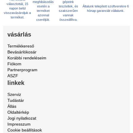
meghibásodás
gépeink
választottál, 15
esetén a
teszteltek, és
Általunk telepített szoftverekre 6
napon belül
terméket
szakszerűen
hónap garanciát vállalunk.
visszavásároljuk a
azonnal
vannak
terméket.
cseréljük.
összeállítva.
vásárlás
Termékkereső
Bevásárlókosár
Korábbi rendeléseim
Fiókom
Partnerprogram
ASZF
linkek
Szerviz
Tudástár
Állás
Oldaltérkép
Jogi nyilatkozat
Impresszum
Cookie beállítások