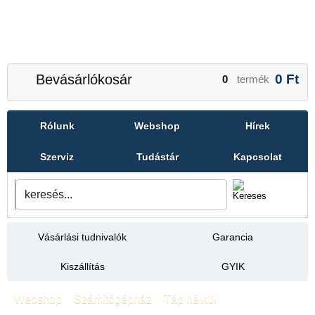
Bevásárlókosár
0
Ft
0
termék
Rólunk
Webshop
Hírek
Szerviz
Tudástár
Kapcsolat
Vásárlási tudnivalók
Garancia
Kiszállítás
GYIK
Webshop
»
Számítógépház
»
Táp nélkül