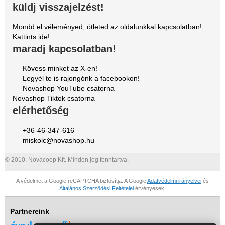
küldj visszajelzést!
Mondd el véleményed, ötleted az oldalunkkal kapcsolatban!
Kattints ide!
maradj kapcsolatban!
Kövess minket az X-en!
Legyél te is rajongónk a facebookon!
Novashop YouTube csatorna
Novashop Tiktok csatorna
elérhetőség
+36-46-347-616
miskolc@novashop.hu
© 2010. Novacoop Kft. Minden jog fenntartva.
A védelmet a Google reCAPTCHA biztosítja. A Google
Adatvédelmi irányelvei
és
Általános Szerződési Feltételei
érvényesek.
Partnereink