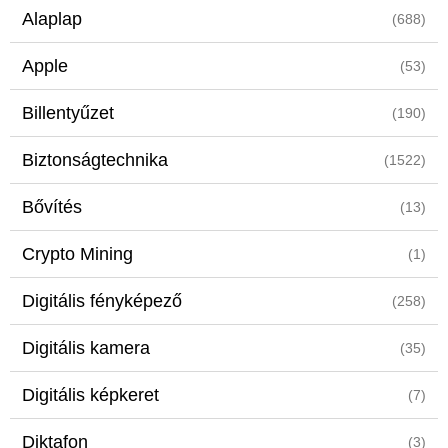
Alaplap
(688)
Apple
(53)
Billentyűzet
(190)
Biztonságtechnika
(1522)
Bővítés
(13)
Crypto Mining
(1)
Digitális fényképező
(258)
Digitális kamera
(35)
Digitális képkeret
(7)
Diktafon
(3)