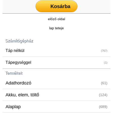
Kosárba
előző oldal
lap teteje
Számítógépház
Táp nélkül
(767)
Tápegységgel
(1)
Termékek
Adathordozó
(61)
Akku, elem, töltő
(124)
Alaplap
(689)