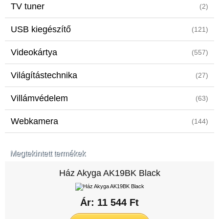
TV tuner
(2)
USB kiegészítő
(121)
Videokártya
(557)
Világítástechnika
(27)
Villámvédelem
(63)
Webkamera
(144)
Megtekintett termékek
Ház Akyga AK19BK Black
Ár: 11 544 Ft