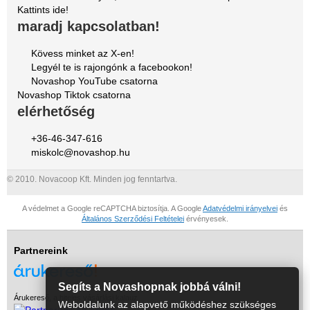
Kattints ide!
maradj kapcsolatban!
Kövess minket az X-en!
Legyél te is rajongónk a facebookon!
Novashop YouTube csatorna
Novashop Tiktok csatorna
elérhetőség
+36-46-347-616
miskolc@novashop.hu
© 2010. Novacoop Kft. Minden jog fenntartva.
A védelmet a Google reCAPTCHA biztosítja. A Google
Adatvédelmi irányelvei
és
Általános Szerződési Feltételei
érvényesek.
Partnereink
Segíts a Novashopnak jobbá válni!
Árukereső, a hiteles vásárlási kalauz
Weboldalunk az alapvető működéshez szükséges