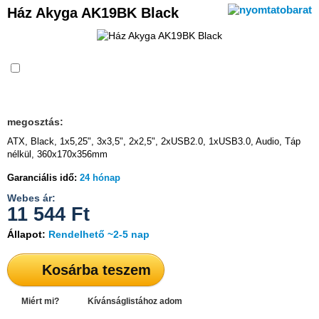
Ház Akyga AK19BK Black
Összehasonlítás
megosztás:
ATX, Black, 1x5,25", 3x3,5", 2x2,5", 2xUSB2.0, 1xUSB3.0, Audio, Táp
nélkül, 360x170x356mm
Garanciális idő:
24 hónap
Webes ár:
11 544
Ft
Állapot:
Rendelhető ~2-5 nap
Kosárba teszem
Miért mi?
Kívánságlistához adom