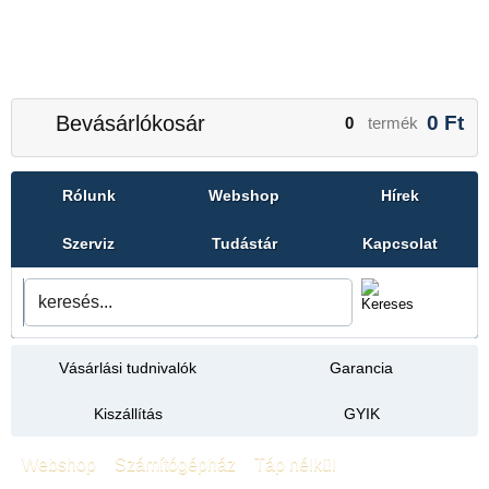
Bevásárlókosár
0
Ft
0
termék
Rólunk
Webshop
Hírek
Szerviz
Tudástár
Kapcsolat
Vásárlási tudnivalók
Garancia
Kiszállítás
GYIK
Webshop
»
Számítógépház
»
Táp nélkül