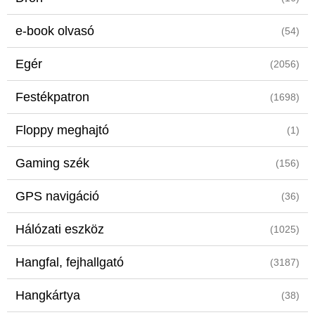
e-book olvasó
(54)
Egér
(2056)
Festékpatron
(1698)
Floppy meghajtó
(1)
Gaming szék
(156)
GPS navigáció
(36)
Hálózati eszköz
(1025)
Hangfal, fejhallgató
(3187)
Hangkártya
(38)