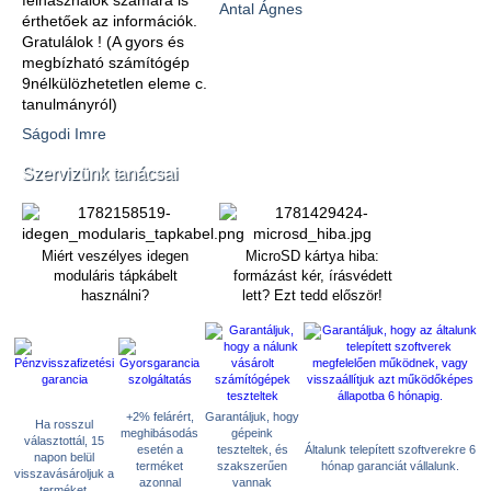
felhasználók számára is
Antal Ágnes
érthetőek az információk.
Gratulálok ! (A gyors és
megbízható számítógép
9nélkülözhetetlen eleme c.
tanulmányról)
Ságodi Imre
Szervizünk tanácsai
Miért veszélyes idegen
MicroSD kártya hiba:
moduláris tápkábelt
formázást kér, írásvédett
használni?
lett? Ezt tedd először!
+2% felárért,
Garantáljuk, hogy
Ha rosszul
meghibásodás
gépeink
választottál, 15
esetén a
teszteltek, és
Általunk telepített szoftverekre 6
napon belül
terméket
szakszerűen
hónap garanciát vállalunk.
visszavásároljuk a
azonnal
vannak
terméket.