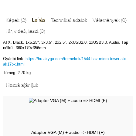
Képek (3)
Leírás
Technikai adatok
Vélemények (0)
Hír, videó, teszt (0)
ATX, Black, 1x5,25", 3x3,5", 2x2,5", 2xUSB2.0, 1xUSB3.0, Audio, Táp
nélkül, 360x170x356mm
Gyártói link:
https://hu.akyga.com/termekek/1544-haz-micro-tower-atx-
ak17bk.html
Tömeg: 2.70 kg
Hozzá ajánljuk
Adapter VGA (M) + audio => HDMI (F)