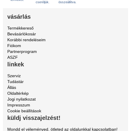
cseréljük.
összeállítva.
vásárlás
Termékkereső
Bevásárlókosár
Korábbi rendeléseim
Fiókom
Partnerprogram
ASZF
linkek
Szerviz
Tudástár
Állás
Oldaltérkép
Jogi nyilatkozat
Impresszum
Cookie beállítások
küldj visszajelzést!
Mondd el véleményed, ötleted az oldalunkkal kapcsolatban!