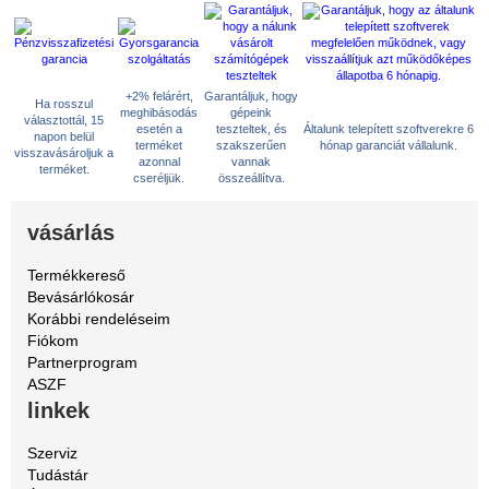
+2% felárért,
Garantáljuk, hogy
Ha rosszul
meghibásodás
gépeink
választottál, 15
esetén a
teszteltek, és
Általunk telepített szoftverekre 6
napon belül
terméket
szakszerűen
hónap garanciát vállalunk.
visszavásároljuk a
azonnal
vannak
terméket.
cseréljük.
összeállítva.
vásárlás
Termékkereső
Bevásárlókosár
Korábbi rendeléseim
Fiókom
Partnerprogram
ASZF
linkek
Szerviz
Tudástár