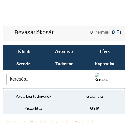
Bevásárlókosár
0
Ft
0
termék
Rólunk
Webshop
Hírek
Szerviz
Tudástár
Kapcsolat
Vásárlási tudnivalók
Garancia
Kiszállítás
GYIK
Webshop
»
Hangfal, fejhallgató
»
Hangfal 2.1