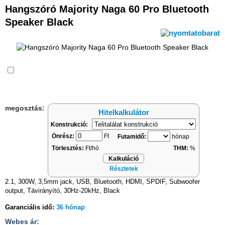
Hangszóró Majority Naga 60 Pro Bluetooth
Speaker Black
Összehasonlítás
megosztás:
Hitelkalkulátor
Konstrukció:
Önrész:
Ft
Futamidő:
hónap
Törlesztés:
Ft/hó
THM:
%
Kalkuláció
Részletek
2.1, 300W, 3,5mm jack, USB, Bluetooth, HDMI, SPDIF, Subwoofer
output, Távirányító, 30Hz-20kHz, Black
Garanciális idő:
36 hónap
Webes ár: