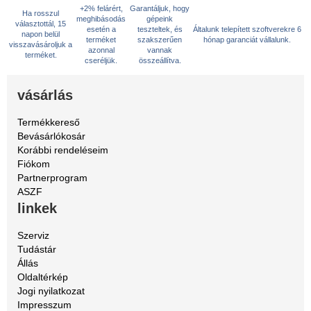
+2% felárért,
Garantáljuk, hogy
Ha rosszul
meghibásodás
gépeink
választottál, 15
esetén a
teszteltek, és
Általunk telepített szoftverekre 6
napon belül
terméket
szakszerűen
hónap garanciát vállalunk.
visszavásároljuk a
azonnal
vannak
terméket.
cseréljük.
összeállítva.
vásárlás
Termékkereső
Bevásárlókosár
Korábbi rendeléseim
Fiókom
Partnerprogram
ASZF
linkek
Szerviz
Tudástár
Állás
Oldaltérkép
Jogi nyilatkozat
Impresszum