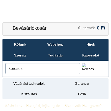
Bevásárlókosár
0
Ft
0
termék
Rólunk
Webshop
Hírek
Szerviz
Tudástár
Kapcsolat
Vásárlási tudnivalók
Garancia
Kiszállítás
GYIK
Webshop
»
Hangfal, fejhallgató
»
Bluetooth Hangszóró