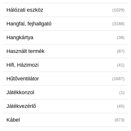
Hálózati eszköz
(1029)
Hangfal, fejhallgató
(3188)
Hangkártya
(38)
Használt termék
(87)
Hifi, Házimozi
(41)
Hűtőventilátor
(1687)
Játékkonzol
(1)
Játékvezérlő
(45)
Kábel
(873)