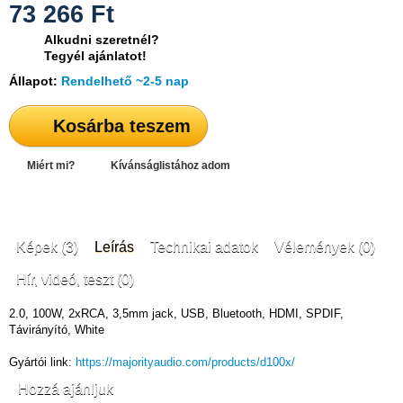
73 266
Ft
Alkudni szeretnél?
Tegyél ajánlatot!
Állapot:
Rendelhető ~2-5 nap
Kosárba teszem
Miért mi?
Kívánságlistához adom
Képek (3)
Leírás
Technikai adatok
Vélemények (0)
Hír, videó, teszt (0)
2.0, 100W, 2xRCA, 3,5mm jack, USB, Bluetooth, HDMI, SPDIF,
Távirányító, White
Gyártói link:
https://majorityaudio.com/products/d100x/
Hozzá ajánljuk