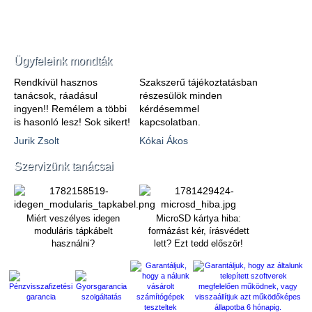
Ügyfeleink mondták
Rendkívül hasznos
Szakszerű tájékoztatásban
tanácsok, ráadásul
részesülök minden
ingyen!! Remélem a többi
kérdésemmel
is hasonló lesz! Sok sikert!
kapcsolatban.
Jurik Zsolt
Kókai Ákos
Szervizünk tanácsai
Miért veszélyes idegen
MicroSD kártya hiba:
moduláris tápkábelt
formázást kér, írásvédett
használni?
lett? Ezt tedd először!