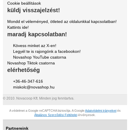
Cookie beállítások
küldj visszajelzést!
Mondd el véleményed, ötleted az oldalunkkal kapcsolatban!
Kattints ide!
maradj kapcsolatban!
Kövess minket az X-en!
Legyél te is rajongónk a facebookon!
Novashop YouTube csatorna
Novashop Tiktok csatorna
elérhetőség
+36-46-347-616
miskolc@novashop.hu
© 2010. Novacoop Kft. Minden jog fenntartva.
A védelmet a Google reCAPTCHA biztosítja. A Google
Adatvédelmi irányelvei
és
Általános Szerződési Feltételei
érvényesek.
Partnereink