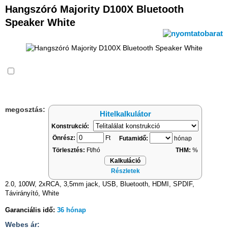
Hangszóró Majority D100X Bluetooth
Speaker White
Összehasonlítás
megosztás:
Hitelkalkulátor
Konstrukció:
Önrész:
Ft
Futamidő:
hónap
Törlesztés:
Ft/hó
THM:
%
Kalkuláció
Részletek
2.0, 100W, 2xRCA, 3,5mm jack, USB, Bluetooth, HDMI, SPDIF,
Távirányító, White
Garanciális idő:
36 hónap
Webes ár: