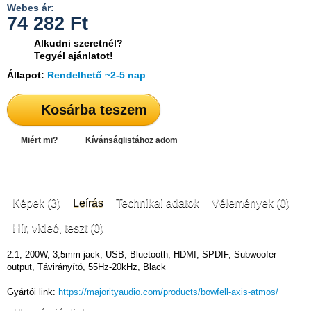
Webes ár:
74 282
Ft
Alkudni szeretnél?
Tegyél ajánlatot!
Állapot:
Rendelhető ~2-5 nap
Kosárba teszem
Miért mi?
Kívánságlistához adom
Képek (3)
Leírás
Technikai adatok
Vélemények (0)
Hír, videó, teszt (0)
2.1, 200W, 3,5mm jack, USB, Bluetooth, HDMI, SPDIF, Subwoofer
output, Távirányító, 55Hz-20kHz, Black
Gyártói link:
https://majorityaudio.com/products/bowfell-axis-atmos/