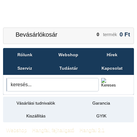
Bevásárlókosár
0
Ft
0
termék
Rólunk
Webshop
Hírek
Szerviz
Tudástár
Kapcsolat
Vásárlási tudnivalók
Garancia
Kiszállítás
GYIK
Webshop
»
Hangfal, fejhallgató
»
Hangfal 2.1