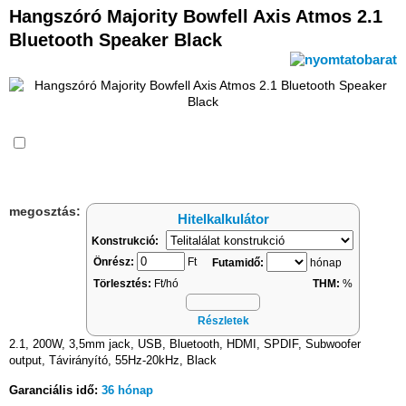
Hangszóró Majority Bowfell Axis Atmos 2.1
Bluetooth Speaker Black
Összehasonlítás
megosztás:
Hitelkalkulátor
Konstrukció:
Önrész:
Ft
Futamidő:
hónap
Törlesztés:
Ft/hó
THM:
%
Részletek
2.1, 200W, 3,5mm jack, USB, Bluetooth, HDMI, SPDIF, Subwoofer
output, Távirányító, 55Hz-20kHz, Black
Garanciális idő:
36 hónap