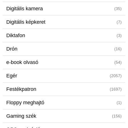
Digitális kamera
(35)
Digitális képkeret
(7)
Diktafon
(3)
Drón
(16)
e-book olvasó
(54)
Egér
(2057)
Festékpatron
(1697)
Floppy meghajtó
(1)
Gaming szék
(156)