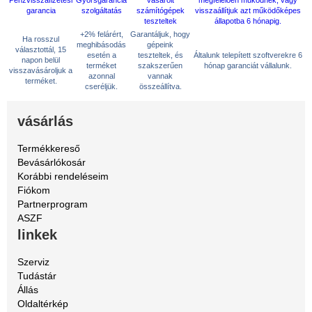
+2% felárért,
Garantáljuk, hogy
Ha rosszul
meghibásodás
gépeink
választottál, 15
esetén a
teszteltek, és
Általunk telepített szoftverekre 6
napon belül
terméket
szakszerűen
hónap garanciát vállalunk.
visszavásároljuk a
azonnal
vannak
terméket.
cseréljük.
összeállítva.
vásárlás
Termékkereső
Bevásárlókosár
Korábbi rendeléseim
Fiókom
Partnerprogram
ASZF
linkek
Szerviz
Tudástár
Állás
Oldaltérkép