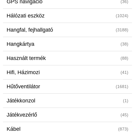
GPS navigáció
(36)
Hálózati eszköz
(1024)
Hangfal, fejhallgató
(3188)
Hangkártya
(38)
Használt termék
(88)
Hifi, Házimozi
(41)
Hűtőventilátor
(1681)
Játékkonzol
(1)
Játékvezérlő
(45)
Kábel
(873)