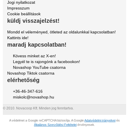
Jogi nyilatkozat
Impresszum
Cookie beállítások
küldj visszajelzést!
Mondd el véleményed, ötleted az oldalunkkal kapcsolatban!
Kattints ide!
maradj kapcsolatban!
Kövess minket az X-en!
Legyél te is rajongónk a facebookon!
Novashop YouTube csatorna
Novashop Tiktok csatorna
elérhetőség
+36-46-347-616
miskolc@novashop.hu
© 2010. Novacoop Kft. Minden jog fenntartva.
A védelmet a Google reCAPTCHA biztosítja. A Google
Adatvédelmi irányelvei
és
Általános Szerződési Feltételei
érvényesek.