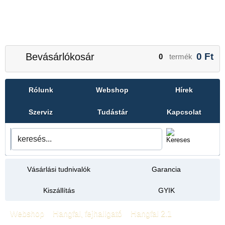
Bevásárlókosár
0
Ft
0
termék
Rólunk
Webshop
Hírek
Szerviz
Tudástár
Kapcsolat
Vásárlási tudnivalók
Garancia
Kiszállítás
GYIK
Webshop
»
Hangfal, fejhallgató
»
Hangfal 2.1