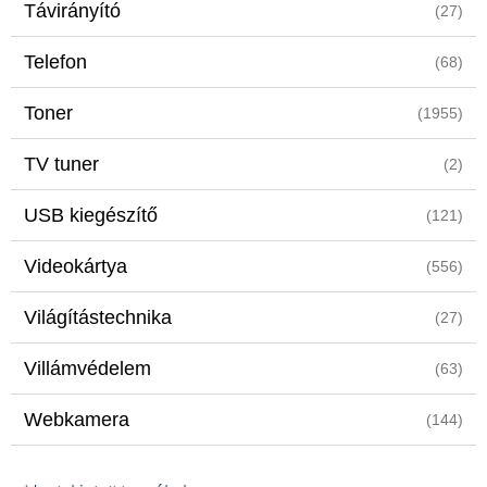
Távirányító
(27)
Telefon
(68)
Toner
(1955)
TV tuner
(2)
USB kiegészítő
(121)
Videokártya
(556)
Világítástechnika
(27)
Villámvédelem
(63)
Webkamera
(144)