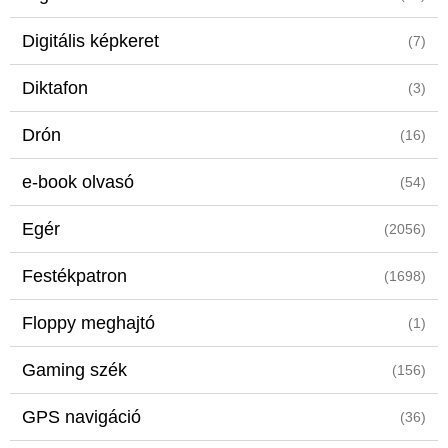
Digitális képkeret
(7)
Diktafon
(3)
Drón
(16)
e-book olvasó
(54)
Egér
(2056)
Festékpatron
(1698)
Floppy meghajtó
(1)
Gaming szék
(156)
GPS navigáció
(36)