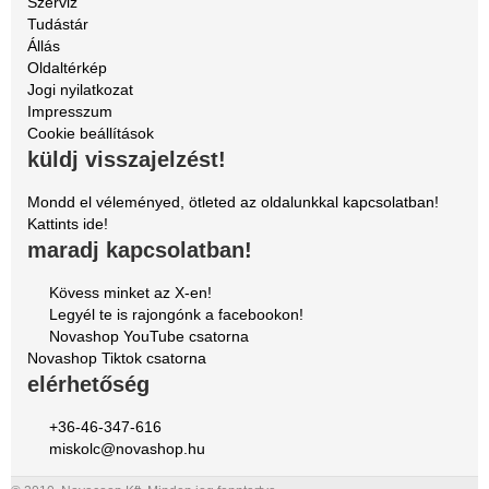
Szerviz
Tudástár
Állás
Oldaltérkép
Jogi nyilatkozat
Impresszum
Cookie beállítások
küldj visszajelzést!
Mondd el véleményed, ötleted az oldalunkkal kapcsolatban!
Kattints ide!
maradj kapcsolatban!
Kövess minket az X-en!
Legyél te is rajongónk a facebookon!
Novashop YouTube csatorna
Novashop Tiktok csatorna
elérhetőség
+36-46-347-616
miskolc@novashop.hu