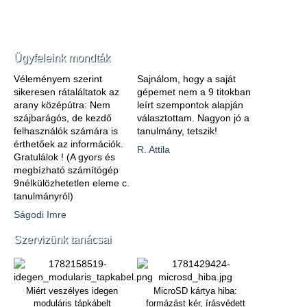
Ügyfeleink mondták
Véleményem szerint
Sajnálom, hogy a saját
sikeresen rátaláltatok az
gépemet nem a 9 titokban
arany középútra: Nem
leírt szempontok alapján
szájbarágós, de kezdő
választottam. Nagyon jó a
felhasználók számára is
tanulmány, tetszik!
érthetőek az információk.
R. Attila
Gratulálok ! (A gyors és
megbízható számítógép
9nélkülözhetetlen eleme c.
tanulmányról)
Ságodi Imre
Szervizünk tanácsai
Miért veszélyes idegen
MicroSD kártya hiba:
moduláris tápkábelt
formázást kér, írásvédett