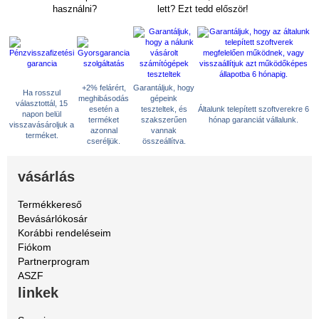
használni?
lett? Ezt tedd először!
+2% felárért,
Garantáljuk, hogy
Ha rosszul
meghibásodás
gépeink
választottál, 15
esetén a
teszteltek, és
Általunk telepített szoftverekre 6
napon belül
terméket
szakszerűen
hónap garanciát vállalunk.
visszavásároljuk a
azonnal
vannak
terméket.
cseréljük.
összeállítva.
vásárlás
Termékkereső
Bevásárlókosár
Korábbi rendeléseim
Fiókom
Partnerprogram
ASZF
linkek