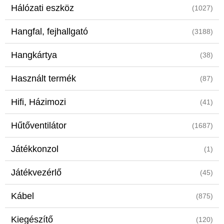
Hálózati eszköz
(1027)
Hangfal, fejhallgató
(3188)
Hangkártya
(38)
Használt termék
(87)
Hifi, Házimozi
(41)
Hűtőventilátor
(1687)
Játékkonzol
(1)
Játékvezérlő
(45)
Kábel
(875)
Kiegészítő
(120)