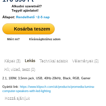
Alkudni szeretnél?
Tegyél ajánlatot!
Állapot:
Rendelhető ~2-5 nap
Kosárba teszem
Miért mi?
Kívánságlistához adom
Képek (3)
Leírás
Technikai adatok
Vélemények (0)
Hír, videó, teszt (0)
2.1, 100W, 3,5mm jack, USB, 40Hz-20kHz, Black, RGB, Gamer
Gyártói link:
https://www.klipsch.com/uk/products/promedia-lumina-
computer-speakers-with-led-lighting
Hozzá ajánljuk