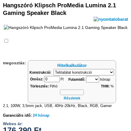
Hangszóró Klipsch ProMedia Lumina 2.1
Gaming Speaker Black
Összehasonlítás
megosztás:
Hitelkalkulátor
Konstrukció:
Önrész:
Ft
Futamidő:
hónap
Törlesztés:
Ft/hó
THM:
%
Részletek
2.1, 100W, 3,5mm jack, USB, 40Hz-20kHz, Black, RGB, Gamer
Garanciális idő:
24 hónap
Webes ár:
176 390
Ft