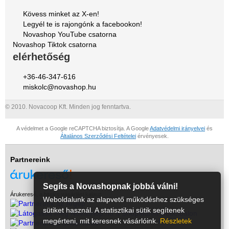
Kövess minket az X-en!
Legyél te is rajongónk a facebookon!
Novashop YouTube csatorna
Novashop Tiktok csatorna
elérhetőség
+36-46-347-616
miskolc@novashop.hu
© 2010. Novacoop Kft. Minden jog fenntartva.
A védelmet a Google reCAPTCHA biztosítja. A Google
Adatvédelmi irányelvei
és
Általános Szerződési Feltételei
érvényesek.
Partnereink
Segíts a Novashopnak jobbá válni!
Árukereső, a hiteles vásárlási kalauz
Weboldalunk az alapvető működéshez szükséges
sütiket használ. A statisztikai sütik segítenek
megérteni, mit keresnek vásárlóink.
Részletek