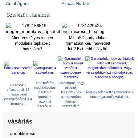
Antal Ágnes
Almási Norbert
Szervizünk tanácsai
Miért veszélyes idegen
MicroSD kártya hiba:
moduláris tápkábelt
formázást kér, írásvédett
használni?
lett? Ezt tedd először!
+2% felárért,
Garantáljuk, hogy
Ha rosszul
meghibásodás
gépeink
választottál, 15
esetén a
teszteltek, és
Általunk telepített szoftverekre 6
napon belül
terméket
szakszerűen
hónap garanciát vállalunk.
visszavásároljuk a
azonnal
vannak
terméket.
cseréljük.
összeállítva.
vásárlás
Termékkereső