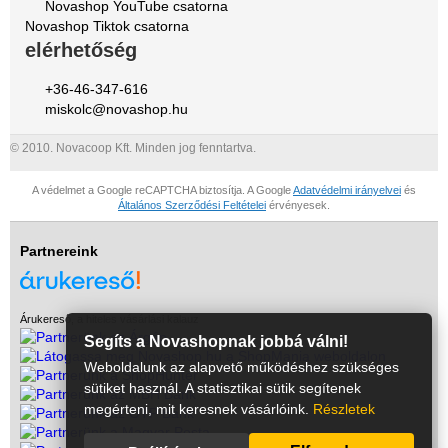
Novashop YouTube csatorna
Novashop Tiktok csatorna
elérhetőség
+36-46-347-616
miskolc@novashop.hu
© 2010. Novacoop Kft. Minden jog fenntartva.
A védelmet a Google reCAPTCHA biztosítja. A Google
Adatvédelmi irányelvei
és
Általános Szerződési Feltételei
érvényesek.
Partnereink
Árukereső, a hiteles vásárlási kalauz
Segíts a Novashopnak jobbá válni!
Weboldalunk az alapvető működéshez szükséges
sütiket használ. A statisztikai sütik segítenek
megérteni, mit keresnek vásárlóink.
Részletek