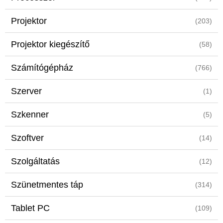
Projektor
(203)
Projektor kiegészítő
(58)
Számítógépház
(766)
Szerver
(1)
Szkenner
(5)
Szoftver
(14)
Szolgáltatás
(12)
Szünetmentes táp
(314)
Tablet PC
(109)