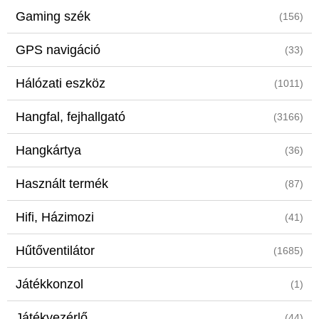
Gaming szék
(156)
GPS navigáció
(33)
Hálózati eszköz
(1011)
Hangfal, fejhallgató
(3166)
Hangkártya
(36)
Használt termék
(87)
Hifi, Házimozi
(41)
Hűtőventilátor
(1685)
Játékkonzol
(1)
Játékvezérlő
(44)