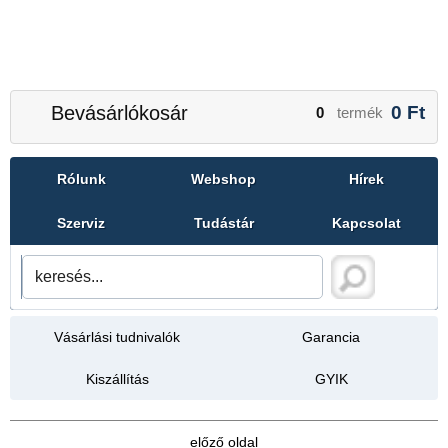
Bevásárlókosár
0
Ft
0
termék
Rólunk
Webshop
Hírek
Szerviz
Tudástár
Kapcsolat
Vásárlási tudnivalók
Garancia
Kiszállítás
GYIK
előző oldal