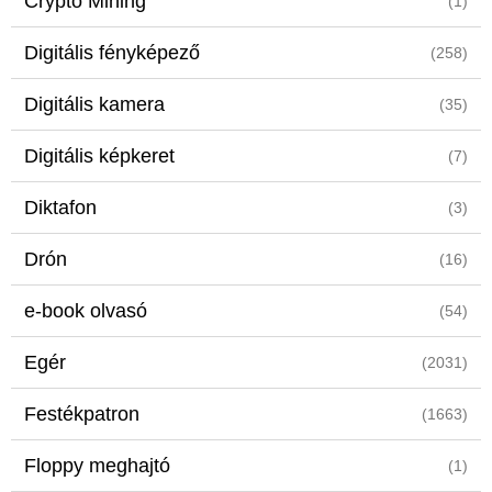
Crypto Mining
(1)
Digitális fényképező
(258)
Digitális kamera
(35)
Digitális képkeret
(7)
Diktafon
(3)
Drón
(16)
e-book olvasó
(54)
Egér
(2031)
Festékpatron
(1663)
Floppy meghajtó
(1)