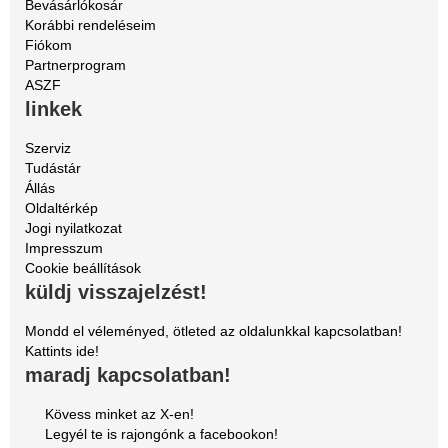
Bevásárlókosár
Korábbi rendeléseim
Fiókom
Partnerprogram
ASZF
linkek
Szerviz
Tudástár
Állás
Oldaltérkép
Jogi nyilatkozat
Impresszum
Cookie beállítások
küldj visszajelzést!
Mondd el véleményed, ötleted az oldalunkkal kapcsolatban!
Kattints ide!
maradj kapcsolatban!
Kövess minket az X-en!
Legyél te is rajongónk a facebookon!