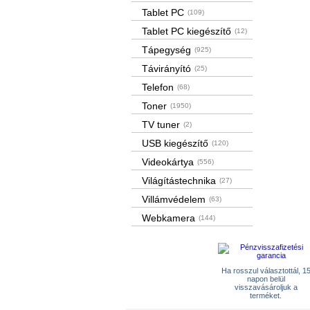
Tablet PC
(109)
Tablet PC kiegészítő
(12)
Tápegység
(925)
Távirányító
(25)
Telefon
(68)
Toner
(1950)
TV tuner
(2)
USB kiegészítő
(120)
Videokártya
(556)
Világítástechnika
(27)
Villámvédelem
(63)
Webkamera
(144)
Ha rosszul választottál, 1
napon belül
visszavásároljuk a
terméket.