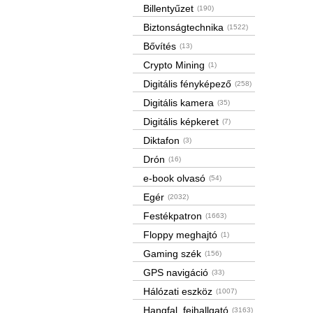
Billentyűzet
(190)
Biztonságtechnika
(1522)
Bővítés
(13)
Crypto Mining
(1)
Digitális fényképező
(258)
Digitális kamera
(35)
Digitális képkeret
(7)
Diktafon
(3)
Drón
(16)
e-book olvasó
(54)
Egér
(2032)
Festékpatron
(1663)
Floppy meghajtó
(1)
Gaming szék
(156)
GPS navigáció
(33)
Hálózati eszköz
(1007)
Hangfal, fejhallgató
(3163)