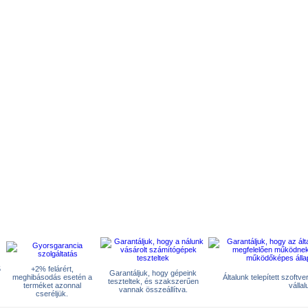
5
+2% felárért,
Garantáljuk, hogy gépeink
meghibásodás esetén a
Általunk telepített szoftv
teszteltek, és szakszerűen
terméket azonnal
vállal
vannak összeállítva.
cseréljük.