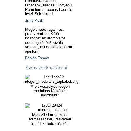
Rendkívül hasznos
tanácsok, ráadásul ingyen!!
Remélem a többi is hasonló
lesz! Sok sikert!
Jurik Zsolt
Megbízható, rugalmas,
precíz partner. Külön
köszönet az atombiztos
csomagolásért! Kiváló
vaterás, mindenkinek bátran
ajánlom.
Fábián Tamás
Szervizünk tanácsai
Miért veszélyes idegen
moduláris tápkábelt
használni?
MicroSD kártya hiba:
formázást kér, írásvédett
lett? Ezt tedd először!