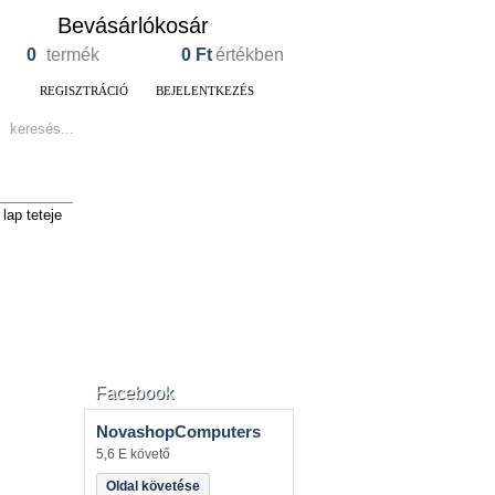
Bevásárlókosár
0
termék
0
Ft
értékben
REGISZTRÁCIÓ
BEJELENTKEZÉS
lap teteje
Facebook
NovashopComputers
5,6 E követő
Oldal követése