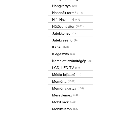
Hangkártya
(36)
Használt termék
(87)
Hifi, Házimozi
(41)
Hűtőventilátor
(1682)
Játékkonzol
(1)
Játékvezérlő
(44)
Kábel
(873)
Kiegészítő
(120)
Komplett számítógép
(36)
LCD, LED TV
(148)
Média lejátszó
(14)
Memória
(1388)
Memóriakártya
(100)
Merevlemez
(740)
Mobil rack
(241)
Mobiltelefon
(539)