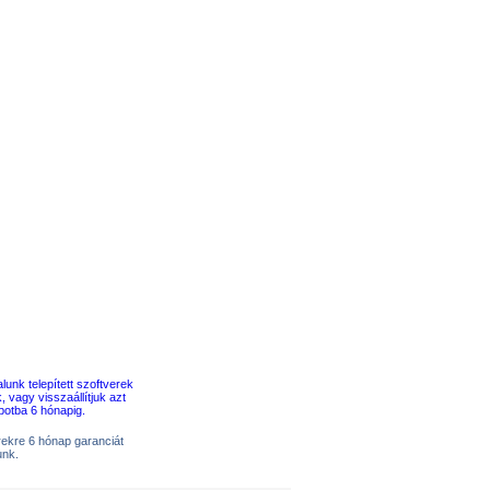
erekre 6 hónap garanciát
unk.