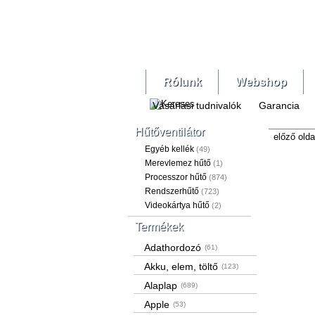
Rólunk
Webshop
Vásárlási tudnivalók
Garancia
Hűtőventilátor
előző olda
Egyéb kellék
(49)
Merevlemez hűtő
(1)
Processzor hűtő
(874)
Rendszerhűtő
(723)
Videokártya hűtő
(2)
Termékek
Adathordozó
(61)
Akku, elem, töltő
(123)
Alaplap
(689)
Apple
(53)