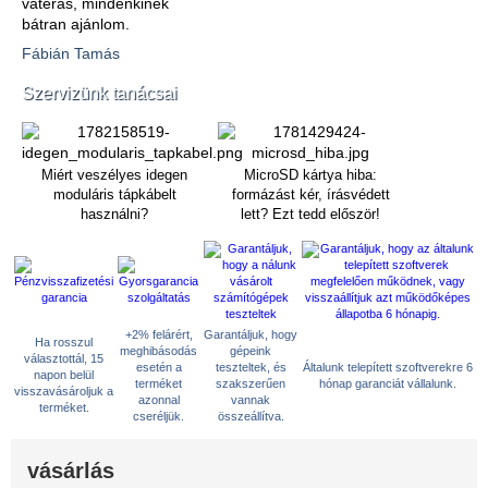
vaterás, mindenkinek
bátran ajánlom.
Fábián Tamás
Szervizünk tanácsai
Miért veszélyes idegen
MicroSD kártya hiba:
moduláris tápkábelt
formázást kér, írásvédett
használni?
lett? Ezt tedd először!
+2% felárért,
Garantáljuk, hogy
Ha rosszul
meghibásodás
gépeink
választottál, 15
esetén a
teszteltek, és
Általunk telepített szoftverekre 6
napon belül
terméket
szakszerűen
hónap garanciát vállalunk.
visszavásároljuk a
azonnal
vannak
terméket.
cseréljük.
összeállítva.
vásárlás