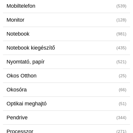
Mobiltelefon
(539)
Monitor
(128)
Notebook
(981)
Notebook kiegészítő
(435)
Nyomtató, papír
(521)
Okos Otthon
(25)
Okosóra
(66)
Optikai meghajtó
(51)
Pendrive
(344)
Processzor
(271)