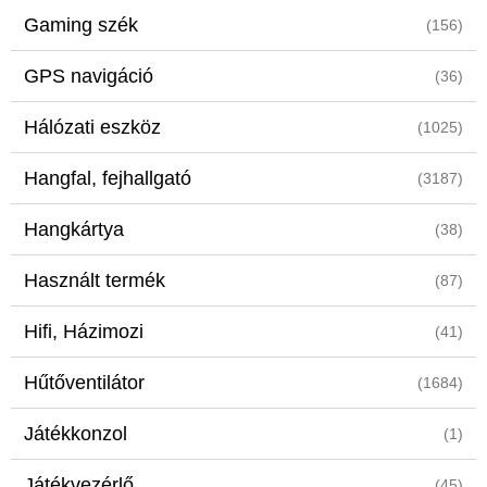
Gaming szék
(156)
GPS navigáció
(36)
Hálózati eszköz
(1025)
Hangfal, fejhallgató
(3187)
Hangkártya
(38)
Használt termék
(87)
Hifi, Házimozi
(41)
Hűtőventilátor
(1684)
Játékkonzol
(1)
Játékvezérlő
(45)