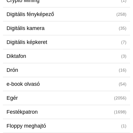
Crypto Mining
(1)
Digitális fényképező
(258)
Digitális kamera
(35)
Digitális képkeret
(7)
Diktafon
(3)
Drón
(16)
e-book olvasó
(54)
Egér
(2056)
Festékpatron
(1698)
Floppy meghajtó
(1)