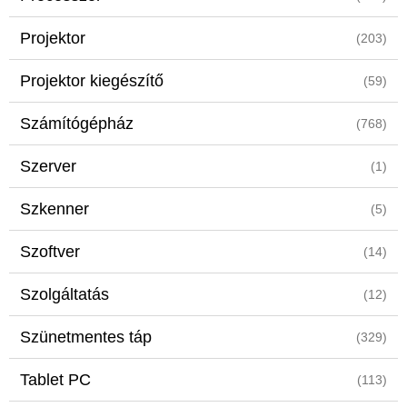
Projektor
(203)
Projektor kiegészítő
(59)
Számítógépház
(768)
Szerver
(1)
Szkenner
(5)
Szoftver
(14)
Szolgáltatás
(12)
Szünetmentes táp
(329)
Tablet PC
(113)