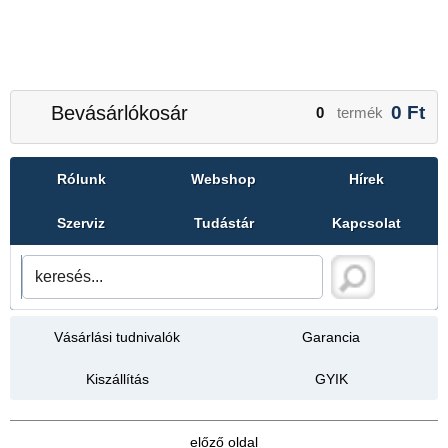
Bevásárlókosár
0
Ft
0
termék
Rólunk
Webshop
Hírek
Szerviz
Tudástár
Kapcsolat
Vásárlási tudnivalók
Garancia
Kiszállítás
GYIK
előző oldal