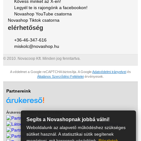
Kövess minket az X-en!
Legyél te is rajongónk a facebookon!
Novashop YouTube csatorna
Novashop Tiktok csatorna
elérhetőség
+36-46-347-616
miskolc@novashop.hu
© 2010. Novacoop Kft. Minden jog fenntartva.
A védelmet a Google reCAPTCHA biztosítja. A Google
Adatvédelmi irányelvei
és
Általános Szerződési Feltételei
érvényesek.
Partnereink
Árukereső, a hiteles vásárlási kalauz
Segíts a Novashopnak jobbá válni!
Weboldalunk az alapvető működéshez szükséges
sütiket használ. A statisztikai sütik segítenek
megérteni, mit keresnek vásárlóink.
Részletek