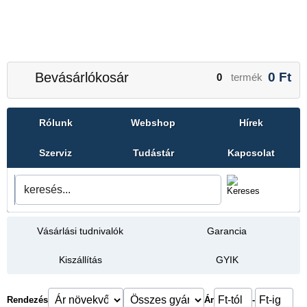
Bevásárlókosár
0
Ft
0
termék
Rólunk
Webshop
Hírek
Szerviz
Tudástár
Kapcsolat
Vásárlási tudnivalók
Garancia
Kiszállítás
GYIK
Rendezés
Ár
-