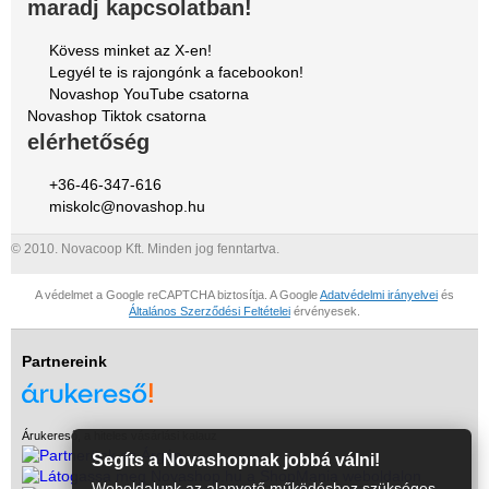
maradj kapcsolatban!
Kövess minket az X-en!
Legyél te is rajongónk a facebookon!
Novashop YouTube csatorna
Novashop Tiktok csatorna
elérhetőség
+36-46-347-616
miskolc@novashop.hu
© 2010. Novacoop Kft. Minden jog fenntartva.
A védelmet a Google reCAPTCHA biztosítja. A Google
Adatvédelmi irányelvei
és
Általános Szerződési Feltételei
érvényesek.
Partnereink
Árukereső, a hiteles vásárlási kalauz
Segíts a Novashopnak jobbá válni!
Weboldalunk az alapvető működéshez szükséges