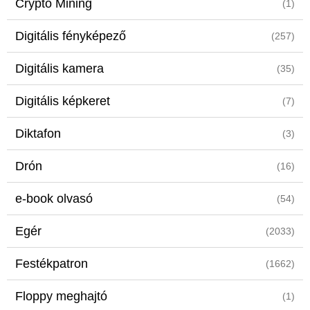
Crypto Mining
(1)
Digitális fényképező
(257)
Digitális kamera
(35)
Digitális képkeret
(7)
Diktafon
(3)
Drón
(16)
e-book olvasó
(54)
Egér
(2033)
Festékpatron
(1662)
Floppy meghajtó
(1)