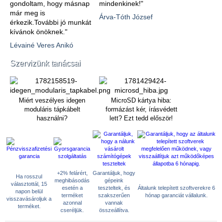
gondoltam, hogy másnap
mindenkinek!"
már meg is
Árva-Tóth József
érkezik.További jó munkát
kívánok önöknek."
Lévainé Veres Anikó
Szervizünk tanácsai
Miért veszélyes idegen
MicroSD kártya hiba:
moduláris tápkábelt
formázást kér, írásvédett
használni?
lett? Ezt tedd először!
+2% felárért,
Garantáljuk, hogy
Ha rosszul
meghibásodás
gépeink
választottál, 15
esetén a
teszteltek, és
Általunk telepített szoftverekre 6
napon belül
terméket
szakszerűen
hónap garanciát vállalunk.
visszavásároljuk a
azonnal
vannak
terméket.
cseréljük.
összeállítva.