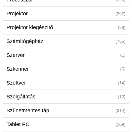
Projektor
(202)
Projektor kiegészítő
(58)
Számítógépház
(765)
Szerver
(1)
Szkenner
(5)
Szoftver
(14)
Szolgáltatás
(12)
Szünetmentes táp
(314)
Tablet PC
(109)