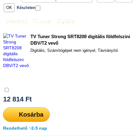
Készleten
Webshop
»
TV tuner
»
Digitális
TV Tuner Strong SRT8208 digitális földfelszini
DBV/T2 vevő
Digitális, Számítógépet nem igényel, Távirányító
Összehasonlítás
12 814
Ft
Kosárba
Rendelhető ~2-5 nap