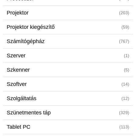
Projektor
(203)
Projektor kiegészítő
(59)
Számítógépház
(767)
Szerver
(1)
Szkenner
(5)
Szoftver
(14)
Szolgáltatás
(12)
Szünetmentes táp
(329)
Tablet PC
(113)