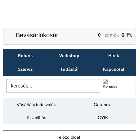
Bevásárlókosár
0
Ft
0
termék
Rólunk
Webshop
Hírek
Szerviz
Tudástár
Kapcsolat
Vásárlási tudnivalók
Garancia
Kiszállítás
GYIK
előző oldal