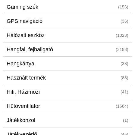
Gaming szék
(156)
GPS navigáció
(36)
Hálózati eszköz
(1023)
Hangfal, fejhallgató
(3188)
Hangkártya
(38)
Használt termék
(88)
Hifi, Házimozi
(41)
Hűtőventilátor
(1684)
Játékkonzol
(1)
Játékvezérlő
(45)