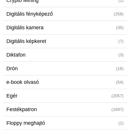
Crypto Mining
(1)
Digitális fényképező
(258)
Digitális kamera
(35)
Digitális képkeret
(7)
Diktafon
(3)
Drón
(16)
e-book olvasó
(54)
Egér
(2057)
Festékpatron
(1697)
Floppy meghajtó
(1)