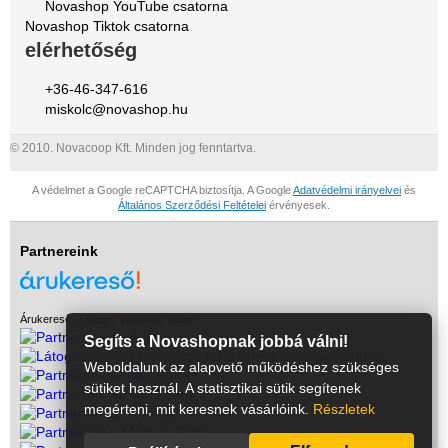
Novashop YouTube csatorna
Novashop Tiktok csatorna
elérhetőség
+36-46-347-616
miskolc@novashop.hu
© 2010. Novacoop Kft. Minden jog fenntartva.
A védelmet a Google reCAPTCHA biztosítja. A Google
Adatvédelmi irányelvei
és
Általános Szerződési Feltételei
érvényesek.
Partnereink
Árukereső, a hiteles vásárlási kalauz
Segíts a Novashopnak jobbá válni!
Weboldalunk az alapvető működéshez szükséges
sütiket használ. A statisztikai sütik segítenek
megérteni, mit keresnek vásárlóink.
Részletek