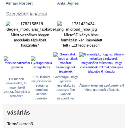
Almási Norbert
Antal Ágnes
Szervizünk tanácsai
Miért veszélyes idegen
MicroSD kártya hiba:
moduláris tápkábelt
formázást kér, írásvédett
használni?
lett? Ezt tedd először!
+2% felárért,
Garantáljuk, hogy
Ha rosszul
meghibásodás
gépeink
választottál, 15
esetén a
teszteltek, és
Általunk telepített szoftverekre 6
napon belül
terméket
szakszerűen
hónap garanciát vállalunk.
visszavásároljuk a
azonnal
vannak
terméket.
cseréljük.
összeállítva.
vásárlás
Termékkereső