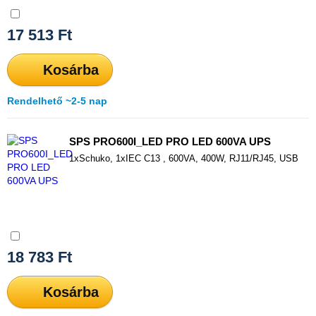
Összehasonlítás
17 513
Ft
Kosárba
Rendelhető ~2-5 nap
SPS PRO600I_LED PRO LED 600VA UPS
1xSchuko, 1xIEC C13 , 600VA, 400W, RJ11/RJ45, USB
Összehasonlítás
18 783
Ft
Kosárba