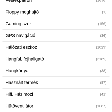
Festékpatron
(1698)
Floppy meghajtó
(1)
Gaming szék
(156)
GPS navigáció
(36)
Hálózati eszköz
(1029)
Hangfal, fejhallgató
(3189)
Hangkártya
(38)
Használt termék
(87)
Hifi, Házimozi
(41)
Hűtőventilátor
(1687)