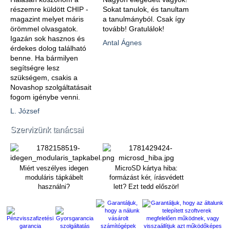
részemre küldött CHIP -
Sokat tanulok, és tanultam
magazint melyet máris
a tanulmányból. Csak így
örömmel olvasgatok.
tovább! Gratulálok!
Igazán sok hasznos és
Antal Ágnes
érdekes dolog található
benne. Ha bármilyen
segítségre lesz
szükségem, csakis a
Novashop szolgáltatásait
fogom igénybe venni.
L. József
Szervizünk tanácsai
Miért veszélyes idegen
MicroSD kártya hiba:
moduláris tápkábelt
formázást kér, írásvédett
használni?
lett? Ezt tedd először!