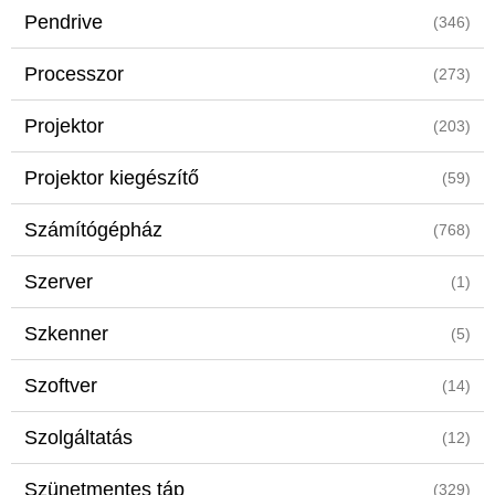
Pendrive
(346)
Processzor
(273)
Projektor
(203)
Projektor kiegészítő
(59)
Számítógépház
(768)
Szerver
(1)
Szkenner
(5)
Szoftver
(14)
Szolgáltatás
(12)
Szünetmentes táp
(329)