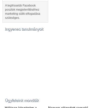
A legfrissebb Facebook
posztok megjelenítéséhez
marketing sütik elfogadása
szükséges.
Ingyenes tanulmányok
Ügyfeleink mondták
Hálásan köszönöm a
Nagyon elégedett vagyok!