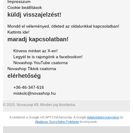
Impresszum
Cookie beállítások
küldj visszajelzést!
Mondd el véleményed, ötleted az oldalunkkal kapcsolatban!
Kattints ide!
maradj kapcsolatban!
Kövess minket az X-en!
Legyél te is rajongónk a facebookon!
Novashop YouTube csatorna
Novashop Tiktok csatorna
elérhetőség
+36-46-347-616
miskolc@novashop.hu
© 2010. Novacoop Kft. Minden jog fenntartva.
A védelmet a Google reCAPTCHA biztosítja. A Google
Adatvédelmi irányelvei
és
Általános Szerződési Feltételei
érvényesek.