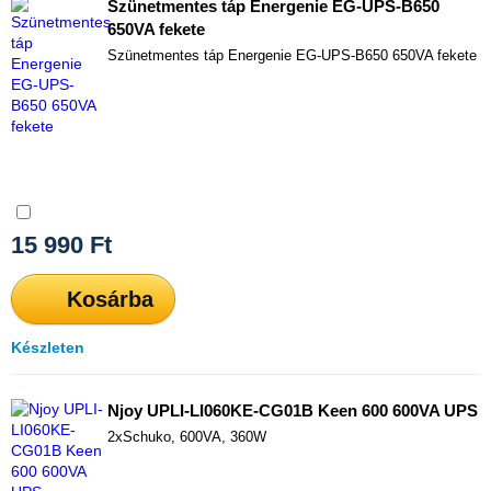
Szünetmentes táp Energenie EG-UPS-B650
650VA fekete
Szünetmentes táp Energenie EG-UPS-B650 650VA fekete
Összehasonlítás
15 990
Ft
Kosárba
Készleten
Njoy UPLI-LI060KE-CG01B Keen 600 600VA UPS
2xSchuko, 600VA, 360W