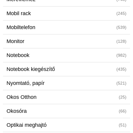
Mobil rack
(245)
Mobiltelefon
(539)
Monitor
(128)
Notebook
(982)
Notebook kiegészítő
(435)
Nyomtató, papír
(521)
Okos Otthon
(25)
Okosóra
(66)
Optikai meghajtó
(51)