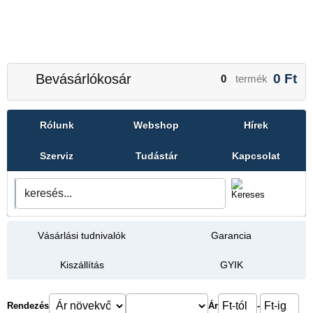
Bevásárlókosár
0
Ft
0
termék
Rólunk
Webshop
Hírek
Szerviz
Tudástár
Kapcsolat
Vásárlási tudnivalók
Garancia
Kiszállítás
GYIK
Rendezés
Ár
-