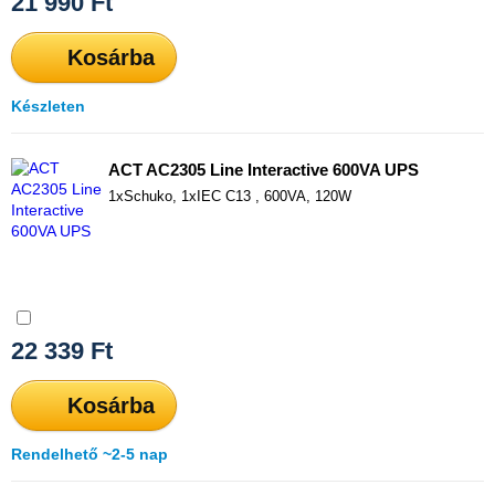
21 990
Ft
Kosárba
Készleten
ACT AC2305 Line Interactive 600VA UPS
1xSchuko, 1xIEC C13 , 600VA, 120W
Összehasonlítás
22 339
Ft
Kosárba
Rendelhető ~2-5 nap