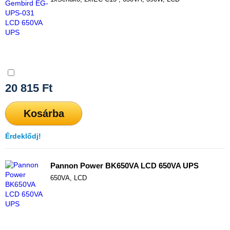
Összehasonlítás
20 815
Ft
Kosárba
Érdeklődj!
Pannon Power BK650VA LCD 650VA UPS
650VA, LCD