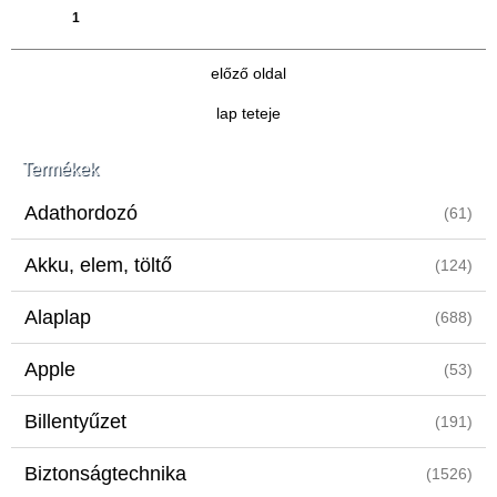
1
2
3
4
5
6
7
»
[22]
előző oldal
lap teteje
Termékek
Adathordozó
(61)
Akku, elem, töltő
(124)
Alaplap
(688)
Apple
(53)
Billentyűzet
(191)
Biztonságtechnika
(1526)