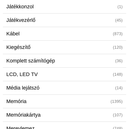
Játékkonzol
(1)
Játékvezérlő
(45)
Kábel
(873)
Kiegészítő
(120)
Komplett számítógép
(36)
LCD, LED TV
(148)
Média lejátszó
(14)
Memória
(1395)
Memóriakártya
(107)
Merevlemez
(748)