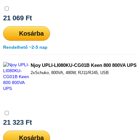
Összehasonlítás
21 069
Ft
Kosárba
Rendelhető ~2-5 nap
Njoy UPLI-LI080KU-CG01B Keen 800 800VA UPS
2xSchuko, 800VA, 480W, RJ11/RJ45, USB
Összehasonlítás
21 323
Ft
Kosárba