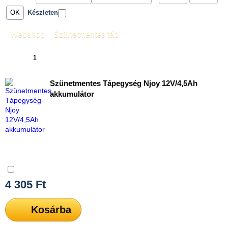
Készleten
Webshop
»
Szünetmentes táp
1
2
3
4
5
6
7
»
[22]
Szünetmentes Tápegység Njoy 12V/4,5Ah
akkumulátor
Összehasonlítás
4 305
Ft
Kosárba