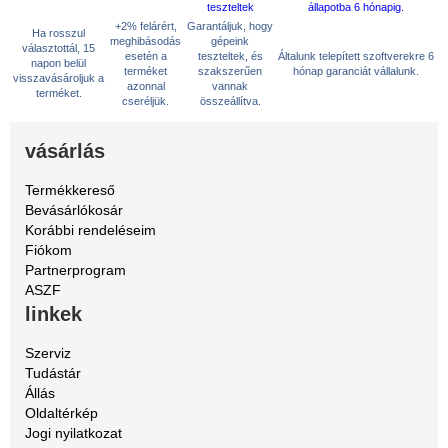
+2% felárért,
Garantáljuk, hogy
Ha rosszul
meghibásodás
gépeink
választottál, 15
esetén a
teszteltek, és
Általunk telepített szoftverekre 6
napon belül
terméket
szakszerűen
hónap garanciát vállalunk.
visszavásároljuk a
azonnal
vannak
terméket.
cseréljük.
összeállítva.
vásárlás
Termékkereső
Bevásárlókosár
Korábbi rendeléseim
Fiókom
Partnerprogram
ASZF
linkek
Szerviz
Tudástár
Állás
Oldaltérkép
Jogi nyilatkozat