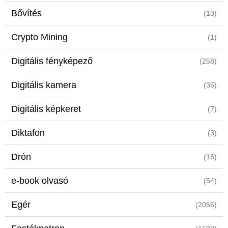
Bővítés
(13)
Crypto Mining
(1)
Digitális fényképező
(258)
Digitális kamera
(35)
Digitális képkeret
(7)
Diktafon
(3)
Drón
(16)
e-book olvasó
(54)
Egér
(2056)