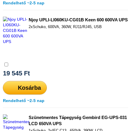
Rendelhető ~2-5 nap
Njoy UPLI-LI060KU-CG01B Keen 600 600VA UPS
2xSchuko, 600VA, 360W, RJ11/RJ45, USB
Összehasonlítás
19 545
Ft
Kosárba
Rendelhető ~2-5 nap
Szünetmentes Tápegység Gembird EG-UPS-031
LCD 650VA UPS
1xSchuko, 2xIEC C13 , 650VA, 390W, LCD