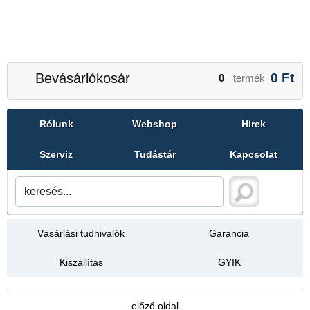
Bevásárlókosár
0
Ft
0
termék
Rólunk
Webshop
Hírek
Szerviz
Tudástár
Kapcsolat
Vásárlási tudnivalók
Garancia
Kiszállítás
GYIK
előző oldal