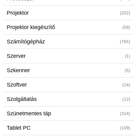
Projektor
(202)
Projektor kiegészítő
(58)
Számítógépház
(765)
Szerver
(1)
Szkenner
(5)
Szoftver
(14)
Szolgáltatás
(12)
Szünetmentes táp
(314)
Tablet PC
(109)