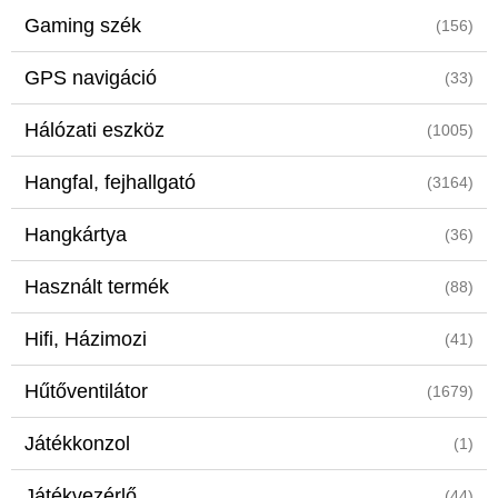
Gaming szék
(156)
GPS navigáció
(33)
Hálózati eszköz
(1005)
Hangfal, fejhallgató
(3164)
Hangkártya
(36)
Használt termék
(88)
Hifi, Házimozi
(41)
Hűtőventilátor
(1679)
Játékkonzol
(1)
Játékvezérlő
(44)