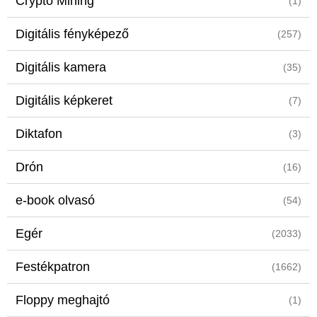
Crypto Mining
(1)
Digitális fényképező
(257)
Digitális kamera
(35)
Digitális képkeret
(7)
Diktafon
(3)
Drón
(16)
e-book olvasó
(54)
Egér
(2033)
Festékpatron
(1662)
Floppy meghajtó
(1)