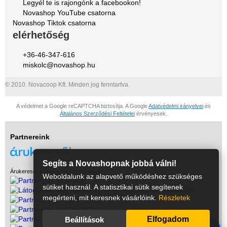
Legyél te is rajongónk a facebookon!
Novashop YouTube csatorna
Novashop Tiktok csatorna
elérhetőség
+36-46-347-616
miskolc@novashop.hu
© 2010. Novacoop Kft. Minden jog fenntartva.
A védelmet a Google reCAPTCHA biztosítja. A Google
Adatvédelmi irányelvei
és
Általános Szerződési Feltételei
érvényesek.
Partnereink
Segíts a Novashopnak jobbá válni!
Árukereső, a hiteles vásárlási kalauz
Weboldalunk az alapvető működéshez szükséges
sütiket használ. A statisztikai sütik segítenek
megérteni, mit keresnek vásárlóink.
Részletek
Elfogadom
Beállítások