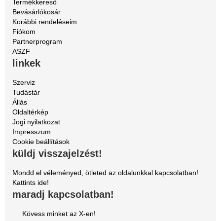
Termékkereső
Bevásárlókosár
Korábbi rendeléseim
Fiókom
Partnerprogram
ASZF
linkek
Szerviz
Tudástár
Állás
Oldaltérkép
Jogi nyilatkozat
Impresszum
Cookie beállítások
küldj visszajelzést!
Mondd el véleményed, ötleted az oldalunkkal kapcsolatban!
Kattints ide!
maradj kapcsolatban!
Kövess minket az X-en!