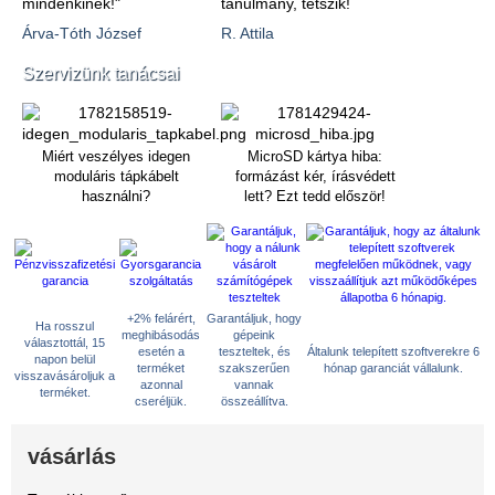
mindenkinek!"
tanulmány, tetszik!
Árva-Tóth József
R. Attila
Szervizünk tanácsai
Miért veszélyes idegen
MicroSD kártya hiba:
moduláris tápkábelt
formázást kér, írásvédett
használni?
lett? Ezt tedd először!
+2% felárért,
Garantáljuk, hogy
Ha rosszul
meghibásodás
gépeink
választottál, 15
esetén a
teszteltek, és
Általunk telepített szoftverekre 6
napon belül
terméket
szakszerűen
hónap garanciát vállalunk.
visszavásároljuk a
azonnal
vannak
terméket.
cseréljük.
összeállítva.
vásárlás