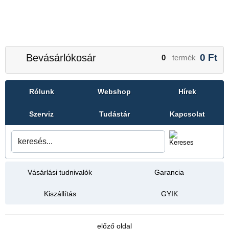
Bevásárlókosár
0
Ft
0
termék
Rólunk
Webshop
Hírek
Szerviz
Tudástár
Kapcsolat
Vásárlási tudnivalók
Garancia
Kiszállítás
GYIK
előző oldal