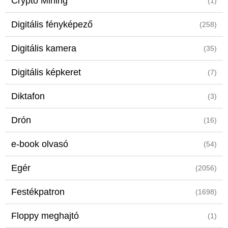
Crypto Mining
(1)
Digitális fényképező
(258)
Digitális kamera
(35)
Digitális képkeret
(7)
Diktafon
(3)
Drón
(16)
e-book olvasó
(54)
Egér
(2056)
Festékpatron
(1698)
Floppy meghajtó
(1)