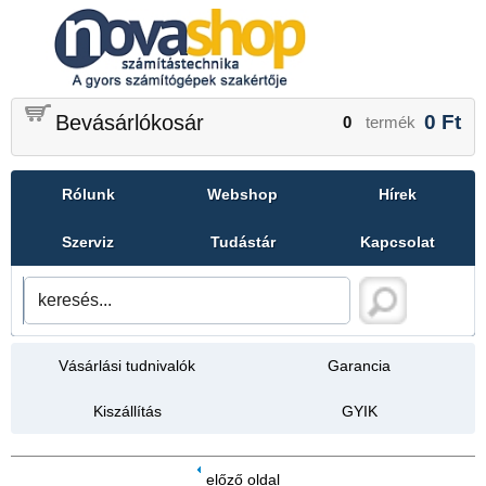
Bevásárlókosár
0
Ft
0
termék
Rólunk
Webshop
Hírek
Szerviz
Tudástár
Kapcsolat
Vásárlási tudnivalók
Garancia
Kiszállítás
GYIK
előző oldal