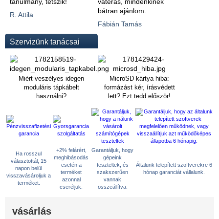
tanulmány, tetszik!
vaterás, mindenkinek
bátran ajánlom.
R. Attila
Fábián Tamás
Szervizünk tanácsai
Miért veszélyes idegen
MicroSD kártya hiba:
moduláris tápkábelt
formázást kér, írásvédett
használni?
lett? Ezt tedd először!
+2% felárért,
Garantáljuk, hogy
Ha rosszul
meghibásodás
gépeink
választottál, 15
esetén a
teszteltek, és
Általunk telepített szoftverekre 6
napon belül
terméket
szakszerűen
hónap garanciát vállalunk.
visszavásároljuk a
azonnal
vannak
terméket.
cseréljük.
összeállítva.
vásárlás