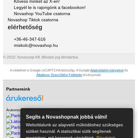
Kövess minket az X-en!
Legyél te is rajongónk a facebookon!
Novashop YouTube csatorna
Novashop Tiktok csatorna
elérhetőség
+36-46-347-616
miskolc@novashop.hu
© 2010. Novacoop Kft. Minden jog fenntartva.
A védelmet a Google reCAPTCHA biztosítja. A Google
Adatvédelmi irányelvei
és
Általános Szerződési Feltételei
érvényesek.
Partnereink
Árukereső, a hiteles vásárlási kalauz
Segíts a Novashopnak jobbá válni!
Weboldalunk az alapvető működéshez szükséges
sütiket használ. A statisztikai sütik segítenek
megérteni, mit keresnek vásárlóink.
Részletek