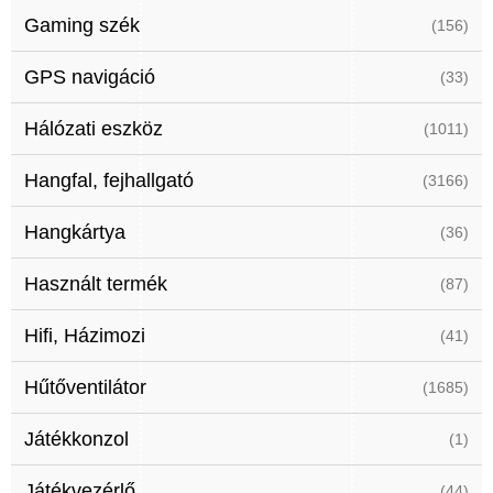
Gaming szék
(156)
GPS navigáció
(33)
Hálózati eszköz
(1011)
Hangfal, fejhallgató
(3166)
Hangkártya
(36)
Használt termék
(87)
Hifi, Házimozi
(41)
Hűtőventilátor
(1685)
Játékkonzol
(1)
Játékvezérlő
(44)