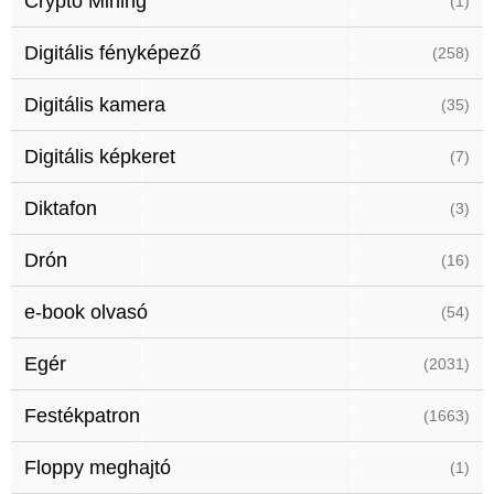
Crypto Mining
(1)
Digitális fényképező
(258)
Digitális kamera
(35)
Digitális képkeret
(7)
Diktafon
(3)
Drón
(16)
e-book olvasó
(54)
Egér
(2031)
Festékpatron
(1663)
Floppy meghajtó
(1)