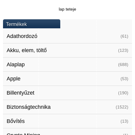
lap teteje
Termékek
Adathordozó
(61)
Akku, elem, töltő
(123)
Alaplap
(688)
Apple
(53)
Billentyűzet
(190)
Biztonságtechnika
(1522)
Bővítés
(13)