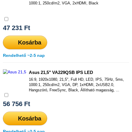
1000:1, 250cd/m2, VGA, 2xHDMI, Black
Összehasonlítás
47 231
Ft
Kosárba
Rendelhető ~2-5 nap
Asus 21,5" VA229QSB IPS LED
16:9, 1920x1080, 21,5", Full HD, LED, IPS, 75Hz, 5ms,
1000:1, 250cd/m2, VGA, DP, 1xHDMI, 2xUSB2.0,
Hangszóró, FreeSync, Black, Állítható magasság, ...
Összehasonlítás
56 756
Ft
Kosárba
Rendelhető ~2-5 nap