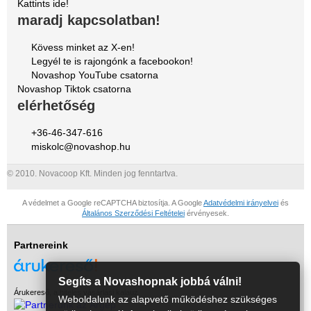
Kattints ide!
maradj kapcsolatban!
Kövess minket az X-en!
Legyél te is rajongónk a facebookon!
Novashop YouTube csatorna
Novashop Tiktok csatorna
elérhetőség
+36-46-347-616
miskolc@novashop.hu
© 2010. Novacoop Kft. Minden jog fenntartva.
A védelmet a Google reCAPTCHA biztosítja. A Google
Adatvédelmi irányelvei
és
Általános Szerződési Feltételei
érvényesek.
Partnereink
Segíts a Novashopnak jobbá válni!
Árukereső, a hiteles vásárlási kalauz
Weboldalunk az alapvető működéshez szükséges