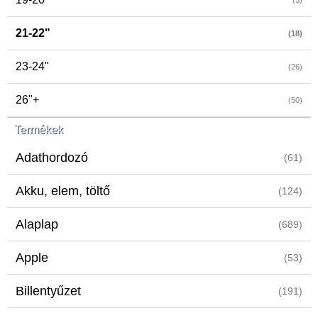
(3)
21-22"
(18)
23-24"
(26)
26"+
(50)
Termékek
Adathordozó
(61)
Akku, elem, töltő
(124)
Alaplap
(689)
Apple
(53)
Billentyűzet
(191)