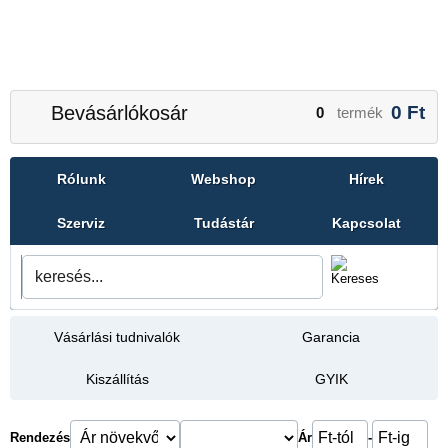
Bevásárlókosár
0
Ft
0
termék
Rólunk
Webshop
Hírek
Szerviz
Tudástár
Kapcsolat
Vásárlási tudnivalók
Garancia
Kiszállítás
GYIK
Rendezés
Ár
-