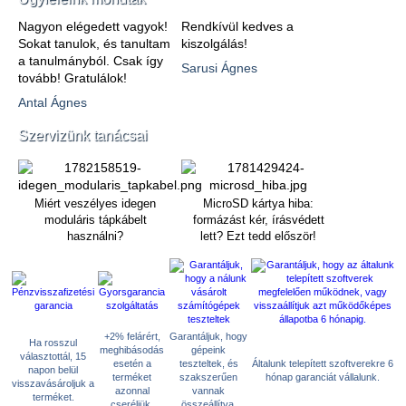
Nagyon elégedett vagyok!
Rendkívül kedves a
Sokat tanulok, és tanultam
kiszolgálás!
a tanulmányból. Csak így
Sarusi Ágnes
tovább! Gratulálok!
Antal Ágnes
Szervizünk tanácsai
Miért veszélyes idegen
MicroSD kártya hiba:
moduláris tápkábelt
formázást kér, írásvédett
használni?
lett? Ezt tedd először!
+2% felárért,
Garantáljuk, hogy
Ha rosszul
meghibásodás
gépeink
választottál, 15
esetén a
teszteltek, és
Általunk telepített szoftverekre 6
napon belül
terméket
szakszerűen
hónap garanciát vállalunk.
visszavásároljuk a
azonnal
vannak
terméket.
cseréljük.
összeállítva.