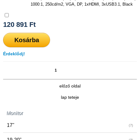
1000:1, 250cd/m2, VGA, DP, 1xHDMI, 3xUSB3.1, Black
Összehasonlítás
120 891
Ft
Kosárba
Érdeklődj!
1
2
»
előző oldal
lap teteje
Monitor
17"
(7)
19-20"