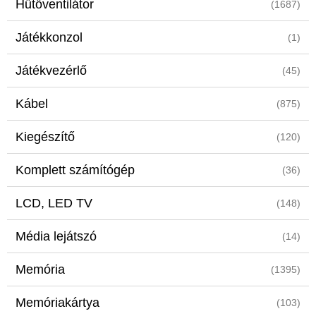
Hűtőventilátor
(1687)
Játékkonzol
(1)
Játékvezérlő
(45)
Kábel
(875)
Kiegészítő
(120)
Komplett számítógép
(36)
LCD, LED TV
(148)
Média lejátszó
(14)
Memória
(1395)
Memóriakártya
(103)