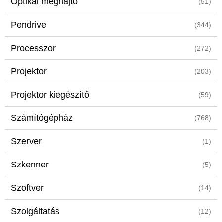
Optikai meghajtó
(51)
Pendrive
(344)
Processzor
(272)
Projektor
(203)
Projektor kiegészítő
(59)
Számítógépház
(768)
Szerver
(1)
Szkenner
(5)
Szoftver
(14)
Szolgáltatás
(12)