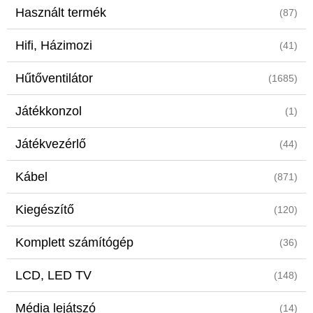
Használt termék
(87)
Hifi, Házimozi
(41)
Hűtőventilátor
(1685)
Játékkonzol
(1)
Játékvezérlő
(44)
Kábel
(871)
Kiegészítő
(120)
Komplett számítógép
(36)
LCD, LED TV
(148)
Média lejátszó
(14)