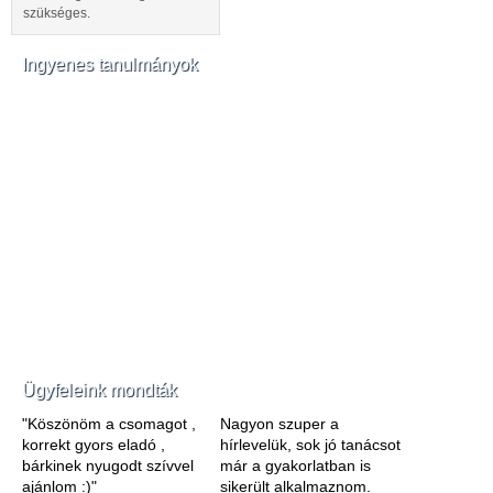
szükséges.
Ingyenes tanulmányok
Ügyfeleink mondták
"Köszönöm a csomagot ,
Nagyon szuper a
korrekt gyors eladó ,
hírlevelük, sok jó tanácsot
bárkinek nyugodt szívvel
már a gyakorlatban is
ajánlom :)"
sikerült alkalmaznom.