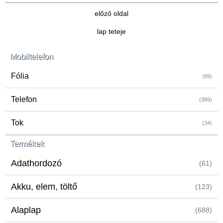
előző oldal
lap teteje
Mobiltelefon
Fólia
(89)
Telefon
(389)
Tok
(34)
Termékek
Adathordozó
(61)
Akku, elem, töltő
(123)
Alaplap
(688)