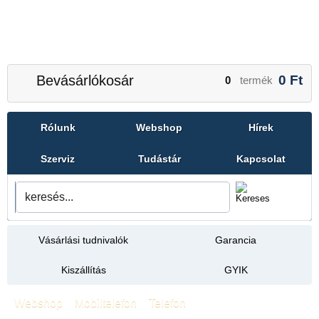
Bevásárlókosár
0
Ft
0
termék
Rólunk
Webshop
Hírek
Szerviz
Tudástár
Kapcsolat
Vásárlási tudnivalók
Garancia
Kiszállítás
GYIK
Webshop
»
Mobiltelefon
»
Telefon