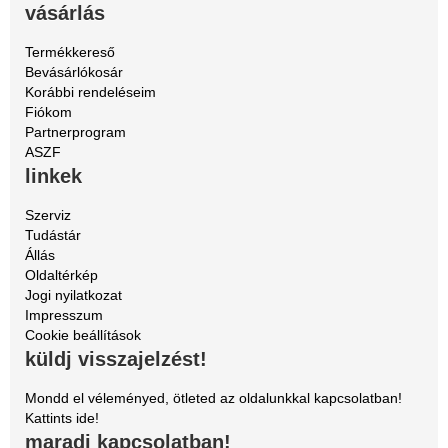
vásárlás
Termékkereső
Bevásárlókosár
Korábbi rendeléseim
Fiókom
Partnerprogram
ASZF
linkek
Szerviz
Tudástár
Állás
Oldaltérkép
Jogi nyilatkozat
Impresszum
Cookie beállítások
küldj visszajelzést!
Mondd el véleményed, ötleted az oldalunkkal kapcsolatban!
Kattints ide!
maradj kapcsolatban!