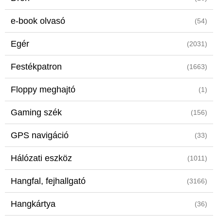
e-book olvasó
(54)
Egér
(2031)
Festékpatron
(1663)
Floppy meghajtó
(1)
Gaming szék
(156)
GPS navigáció
(33)
Hálózati eszköz
(1011)
Hangfal, fejhallgató
(3166)
Hangkártya
(36)