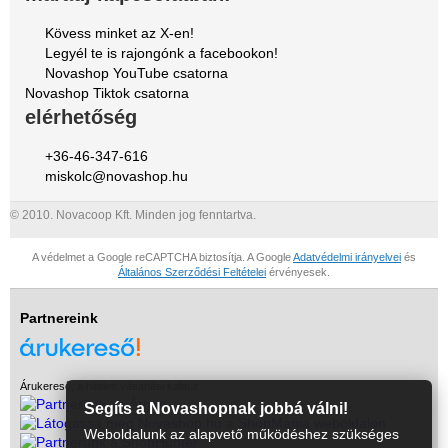
Kövess minket az X-en!
Legyél te is rajongónk a facebookon!
Novashop YouTube csatorna
Novashop Tiktok csatorna
elérhetőség
+36-46-347-616
miskolc@novashop.hu
© 2010. Novacoop Kft. Minden jog fenntartva.
A védelmet a Google reCAPTCHA biztosítja. A Google
Adatvédelmi irányelvei
és
Általános Szerződési Feltételei
érvényesek.
Partnereink
Árukereső, a hiteles vásárlási kalauz
Segíts a Novashopnak jobbá válni!
Weboldalunk az alapvető működéshez szükséges