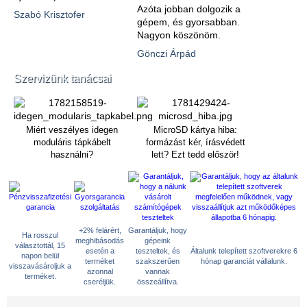
Azóta jobban dolgozik a
Szabó Krisztofer
gépem, és gyorsabban.
Nagyon köszönöm.
Gönczi Árpád
Szervizünk tanácsai
Miért veszélyes idegen
MicroSD kártya hiba:
moduláris tápkábelt
formázást kér, írásvédett
használni?
lett? Ezt tedd először!
+2% felárért,
Garantáljuk, hogy
Ha rosszul
meghibásodás
gépeink
választottál, 15
esetén a
teszteltek, és
Általunk telepített szoftverekre 6
napon belül
terméket
szakszerűen
hónap garanciát vállalunk.
visszavásároljuk a
azonnal
vannak
terméket.
cseréljük.
összeállítva.