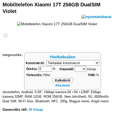
Mobiltelefon Xiaomi 17T 256GB DualSIM
Violet
Összehasonlítás
megosztás:
Hitelkalkulátor
Konstrukció:
Önrész:
Ft
Futamidő:
hónap
Törlesztés:
Ft/hó
THM:
%
Kalkuláció
Részletek
okostelefon, Android, 6,59", Hátlapi kamera:50 +50 +12MP, Előlapi
kamera:32MP, RAM:12GB, ROM:256GB, Nem bővíthető, 5G, 6500mAh,
Dual SIM, Wi-Fi 6/ax, Bluetooth, NFC, 200g, Magyar menü, Angol menü
Garanciális idő:
24 hónap