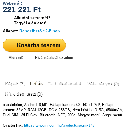
Webes ár:
221 221
Ft
Alkudni szeretnél?
Tegyél ajánlatot!
Állapot:
Rendelhető ~2-5 nap
Kosárba teszem
Miért mi?
Kívánságlistához adom
Képek (3)
Leírás
Technikai adatok
Vélemények (0)
Hír, videó, teszt (0)
okostelefon, Android, 6,59", Hátlapi kamera:50 +50 +12MP, Előlapi
kamera:32MP, RAM:12GB, ROM:256GB, Nem bővíthető, 5G, 6500mAh,
Dual SIM, Wi-Fi 6/ax, Bluetooth, NFC, 200g, Magyar menü, Angol menü
Gyártói link:
https://www.mi.com/hu/product/xiaomi-17t/