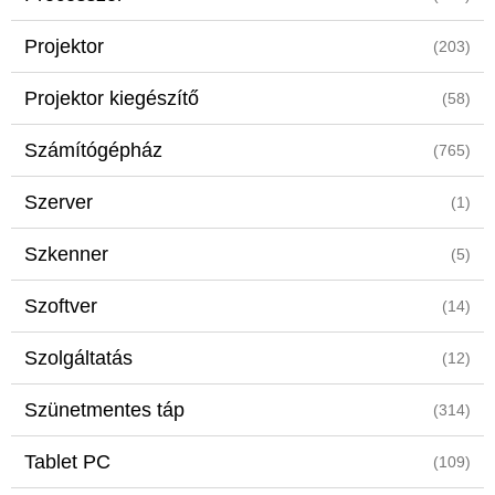
Projektor
(203)
Projektor kiegészítő
(58)
Számítógépház
(765)
Szerver
(1)
Szkenner
(5)
Szoftver
(14)
Szolgáltatás
(12)
Szünetmentes táp
(314)
Tablet PC
(109)