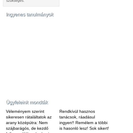
szükséges.
Ingyenes tanulmányok
Ügyfeleink mondták
Véleményem szerint
Rendkívül hasznos
sikeresen rátaláltatok az
tanácsok, ráadásul
arany középútra: Nem
ingyen!! Remélem a többi
szájbarágós, de kezdő
is hasonló lesz! Sok sikert!