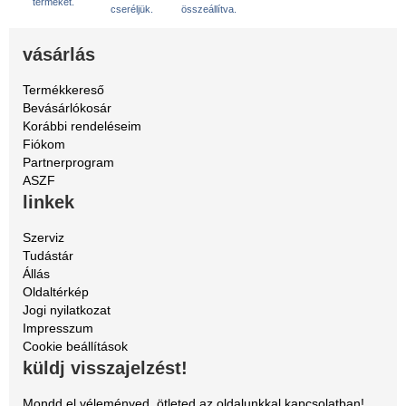
terméket.
cseréljük.
összeállítva.
vásárlás
Termékkereső
Bevásárlókosár
Korábbi rendeléseim
Fiókom
Partnerprogram
ASZF
linkek
Szerviz
Tudástár
Állás
Oldaltérkép
Jogi nyilatkozat
Impresszum
Cookie beállítások
küldj visszajelzést!
Mondd el véleményed, ötleted az oldalunkkal kapcsolatban!