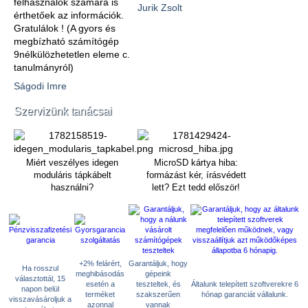
felhasználók számára is
Jurik Zsolt
érthetőek az információk.
Gratulálok ! (A gyors és
megbízható számítógép
9nélkülözhetetlen eleme c.
tanulmányról)
Ságodi Imre
Szervizünk tanácsai
Miért veszélyes idegen
MicroSD kártya hiba:
moduláris tápkábelt
formázást kér, írásvédett
használni?
lett? Ezt tedd először!
+2% felárért,
Garantáljuk, hogy
Ha rosszul
meghibásodás
gépeink
választottál, 15
esetén a
teszteltek, és
Általunk telepített szoftverekre 6
napon belül
terméket
szakszerűen
hónap garanciát vállalunk.
visszavásároljuk a
azonnal
vannak