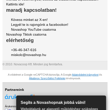
Kattints ide!
maradj kapcsolatban!
Kövess minket az X-en!
Legyél te is rajongónk a facebookon!
Novashop YouTube csatorna
Novashop Tiktok csatorna
elérhetőség
+36-46-347-616
miskolc@novashop.hu
© 2010. Novacoop Kft. Minden jog fenntartva.
A védelmet a Google reCAPTCHA biztosítja. A Google
Adatvédelmi irányelvei
és
Általános Szerződési Feltételei
érvényesek.
Partnereink
Segíts a Novashopnak jobbá válni!
Árukereső, a hiteles vásárlási kalauz
Weboldalunk az alapvető működéshez szükséges