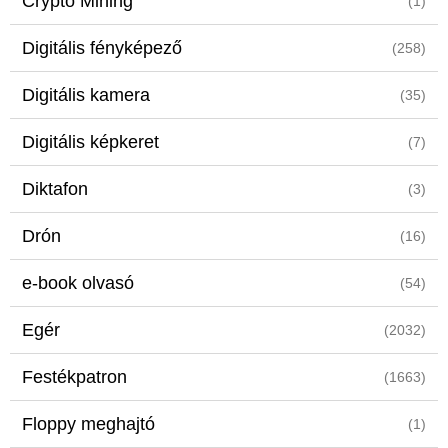
Crypto Mining
(1)
Digitális fényképező
(258)
Digitális kamera
(35)
Digitális képkeret
(7)
Diktafon
(3)
Drón
(16)
e-book olvasó
(54)
Egér
(2032)
Festékpatron
(1663)
Floppy meghajtó
(1)