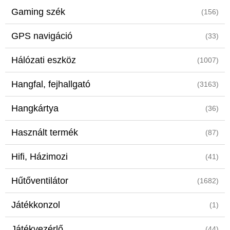
Gaming szék
(156)
GPS navigáció
(33)
Hálózati eszköz
(1007)
Hangfal, fejhallgató
(3163)
Hangkártya
(36)
Használt termék
(87)
Hifi, Házimozi
(41)
Hűtőventilátor
(1682)
Játékkonzol
(1)
Játékvezérlő
(44)