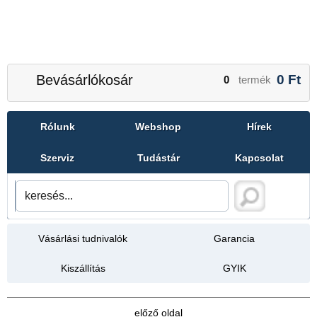
Bevásárlókosár
0
Ft
0
termék
Rólunk
Webshop
Hírek
Szerviz
Tudástár
Kapcsolat
Vásárlási tudnivalók
Garancia
Kiszállítás
GYIK
előző oldal