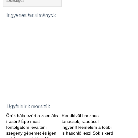
szükséges.
Ingyenes tanulmányok
Ügyfeleink mondták
Örök hála ezért a zseniális
Rendkívül hasznos
írásért! Épp most
tanácsok, ráadásul
fontolgatom leváltani
ingyen!! Remélem a többi
szegény gépemet és igen
is hasonló lesz! Sok sikert!