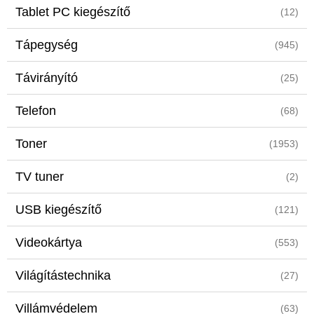
Tablet PC kiegészítő
(12)
Tápegység
(945)
Távirányító
(25)
Telefon
(68)
Toner
(1953)
TV tuner
(2)
USB kiegészítő
(121)
Videokártya
(553)
Világítástechnika
(27)
Villámvédelem
(63)