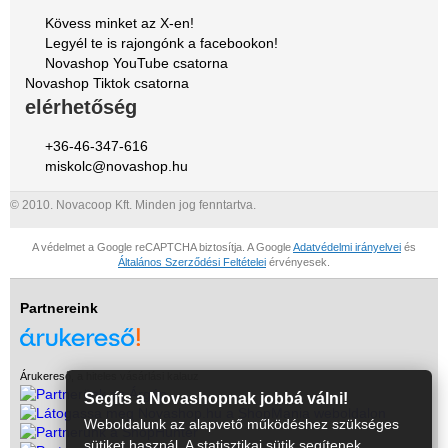
Kövess minket az X-en!
Legyél te is rajongónk a facebookon!
Novashop YouTube csatorna
Novashop Tiktok csatorna
elérhetőség
+36-46-347-616
miskolc@novashop.hu
© 2010. Novacoop Kft. Minden jog fenntartva.
A védelmet a Google reCAPTCHA biztosítja. A Google
Adatvédelmi irányelvei
és
Általános Szerződési Feltételei
érvényesek.
Partnereink
Árukereső, a hiteles vásárlási kalauz
Segíts a Novashopnak jobbá válni!
Weboldalunk az alapvető működéshez szükséges
sütiket használ. A statisztikai sütik segítenek