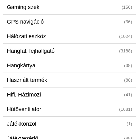
Gaming szék
(156)
GPS navigáció
(36)
Hálózati eszköz
(1024)
Hangfal, fejhallgató
(3188)
Hangkártya
(38)
Használt termék
(88)
Hifi, Házimozi
(41)
Hűtőventilátor
(1681)
Játékkonzol
(1)
Játékvezérlő
(45)