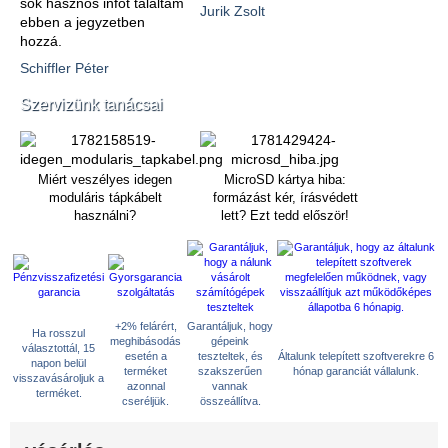
sok hasznos infót találtam
Jurik Zsolt
ebben a jegyzetben
hozzá.
Schiffler Péter
Szervizünk tanácsai
Miért veszélyes idegen
MicroSD kártya hiba:
moduláris tápkábelt
formázást kér, írásvédett
használni?
lett? Ezt tedd először!
+2% felárért,
Garantáljuk, hogy
Ha rosszul
meghibásodás
gépeink
választottál, 15
esetén a
teszteltek, és
Általunk telepített szoftverekre 6
napon belül
terméket
szakszerűen
hónap garanciát vállalunk.
visszavásároljuk a
azonnal
vannak
terméket.
cseréljük.
összeállítva.