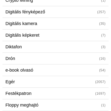
Crypto Mining
(1)
Digitális fényképező
(257)
Digitális kamera
(35)
Digitális képkeret
(7)
Diktafon
(3)
Drón
(16)
e-book olvasó
(54)
Egér
(2057)
Festékpatron
(1697)
Floppy meghajtó
(1)