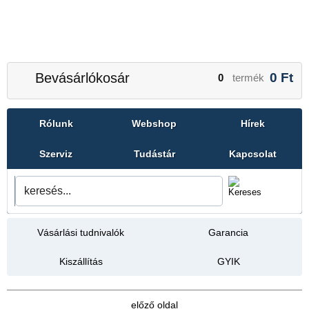
Bevásárlókosár
0
Ft
0
termék
Rólunk
Webshop
Hírek
Szerviz
Tudástár
Kapcsolat
Vásárlási tudnivalók
Garancia
Kiszállítás
GYIK
előző oldal