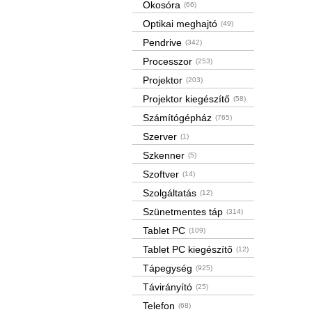
Okosóra
(66)
Optikai meghajtó
(49)
Pendrive
(342)
Processzor
(253)
Projektor
(203)
Projektor kiegészítő
(58)
Számítógépház
(765)
Szerver
(1)
Szkenner
(5)
Szoftver
(14)
Szolgáltatás
(12)
Szünetmentes táp
(314)
Tablet PC
(109)
Tablet PC kiegészítő
(12)
Tápegység
(925)
Távirányító
(25)
Telefon
(68)