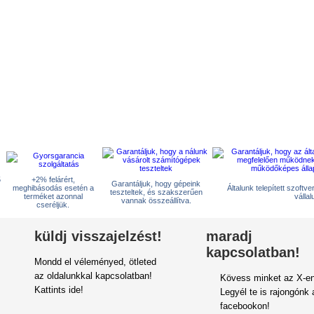
5
+2% felárért,
Garantáljuk, hogy gépeink
meghibásodás esetén a
Általunk telepített szoftv
teszteltek, és szakszerűen
terméket azonnal
vállal
vannak összeállítva.
cseréljük.
küldj visszajelzést!
maradj
kapcsolatban!
Mondd el véleményed, ötleted
az oldalunkkal kapcsolatban!
Kövess minket az X-en
Kattints ide!
Legyél te is rajongónk 
facebookon!