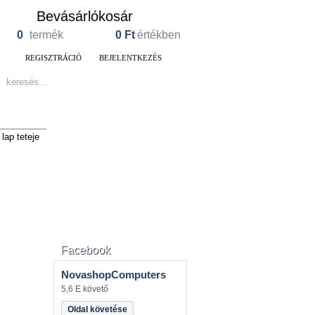
Bevásárlókosár
0
termék
0
Ft
értékben
REGISZTRÁCIÓ
BEJELENTKEZÉS
lap teteje
Facebook
NovashopComputers
5,6 E követő
Oldal követése