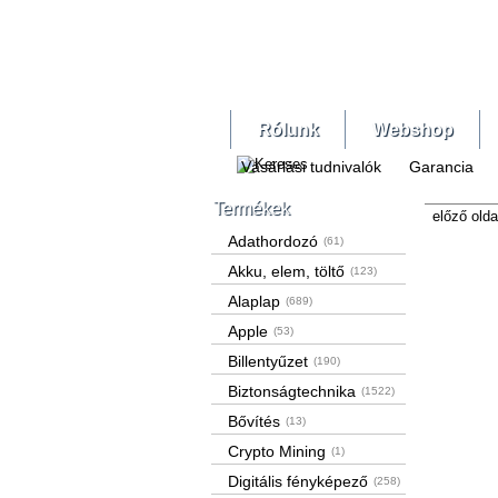
Rólunk
Webshop
Vásárlási tudnivalók
Garancia
Termékek
előző olda
Adathordozó
(61)
Akku, elem, töltő
(123)
Alaplap
(689)
Apple
(53)
Billentyűzet
(190)
Biztonságtechnika
(1522)
Bővítés
(13)
Crypto Mining
(1)
Digitális fényképező
(258)