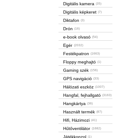
Digitális kamera
(35)
Digitális képkeret
(7)
Diktafon
(3)
Drón
(16)
e-book olvasó
(54)
Egér
(2032)
Festékpatron
(1663)
Floppy meghajtó
(1)
Gaming szék
(156)
GPS navigáció
(33)
Hálózati eszköz
(1007)
Hangfal, fejhallgató
(3163)
Hangkártya
(36)
Használt termék
(87)
Hifi, Házimozi
(41)
Hűtőventilátor
(1682)
Játékkonzol
(1)