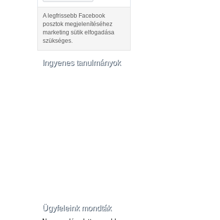
A legfrissebb Facebook
posztok megjelenítéséhez
marketing sütik elfogadása
szükséges.
Ingyenes tanulmányok
Ügyfeleink mondták