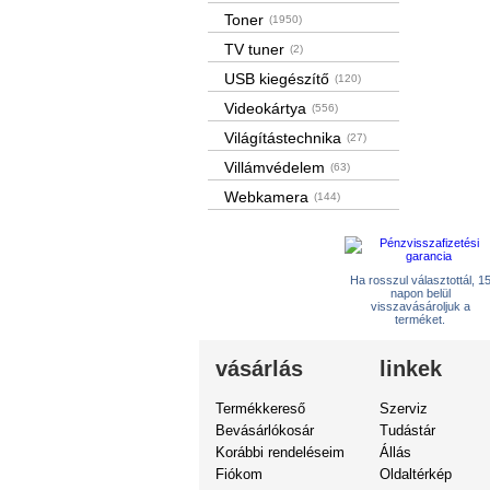
Toner
(1950)
TV tuner
(2)
USB kiegészítő
(120)
Videokártya
(556)
Világítástechnika
(27)
Villámvédelem
(63)
Webkamera
(144)
Ha rosszul választottál, 1
napon belül
visszavásároljuk a
terméket.
vásárlás
linkek
Termékkereső
Szerviz
Bevásárlókosár
Tudástár
Korábbi rendeléseim
Állás
Fiókom
Oldaltérkép