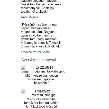
Nagyon elégedett vagyok!
Sokat tanulok, és tanultam a
tanulmányból. Csak így
tovább! Gratulálok!
Antal Ágnes
"Köszönöm szépen a mai
napon megkaptam a
megrendelt árut.Nagyon
gyorsak voltak nem is
gondoltam, hogy másnap
már meg is érkezik.További
jó munkát kívánok önöknek."
Lévainé Veres Anikó
Szervizünk tanácsai
Miért veszélyes idegen
moduláris tápkábelt
használni?
MicroSD kártya hiba:
formázást kér, írásvédett
lett? Ezt tedd először!