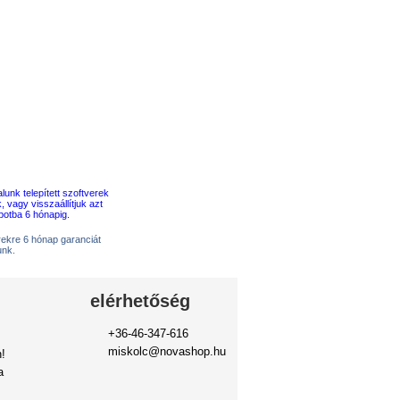
erekre 6 hónap garanciát
unk.
elérhetőség
+36-46-347-616
miskolc@novashop.hu
!
a