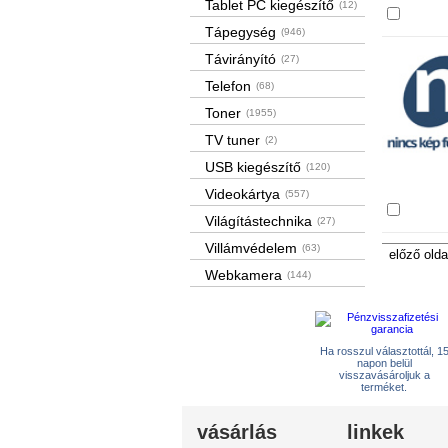
Tablet PC kiegészítő
(12)
Össze
Tápegység
(946)
Távirányító
(27)
Telefon
(68)
Toner
(1955)
TV tuner
(2)
USB kiegészítő
(120)
Videokártya
(557)
Össze
Világítástechnika
(27)
Villámvédelem
(63)
előző olda
Webkamera
(144)
Ha rosszul választottál, 1
napon belül
visszavásároljuk a
terméket.
vásárlás
linkek