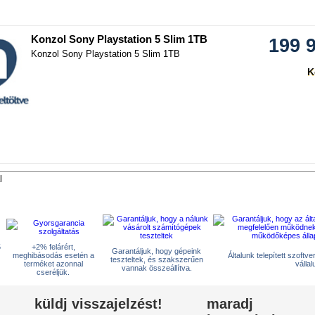
hasonlítás
Konzol Sony Playstation 5 Slim 1TB
199 
Konzol Sony Playstation 5 Slim 1TB
K
hasonlítás
l
5
+2% felárért,
Garantáljuk, hogy gépeink
meghibásodás esetén a
Általunk telepített szoftv
teszteltek, és szakszerűen
terméket azonnal
vállal
vannak összeállítva.
cseréljük.
küldj visszajelzést!
maradj