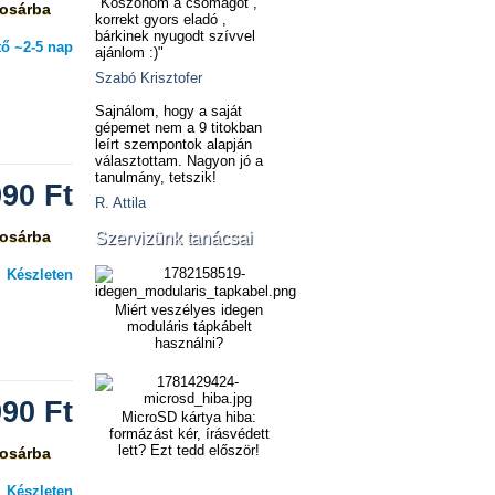
"Köszönöm a csomagot ,
osárba
korrekt gyors eladó ,
bárkinek nyugodt szívvel
ő ~2-5 nap
ajánlom :)"
Szabó Krisztofer
Sajnálom, hogy a saját
gépemet nem a 9 titokban
leírt szempontok alapján
választottam. Nagyon jó a
tanulmány, tetszik!
990
Ft
R. Attila
osárba
Szervizünk tanácsai
Készleten
Miért veszélyes idegen
moduláris tápkábelt
használni?
990
Ft
MicroSD kártya hiba:
formázást kér, írásvédett
lett? Ezt tedd először!
osárba
Készleten