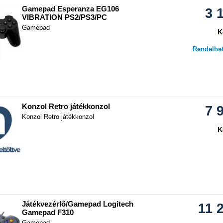
Gamepad Esperanza EG106
3 
VIBRATION PS2/PS3/PC
Gamepad
K
Rendelhet
hasonlítás
Konzol Retro játékkonzol
7 
Konzol Retro játékkonzol
K
hasonlítás
Játékvezérlő/Gamepad Logitech
11 
Gamepad F310
Gamepad