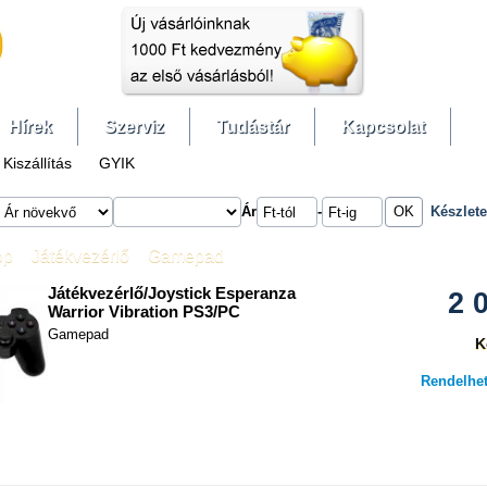
Hírek
Szerviz
Tudástár
Kapcsolat
Kiszállítás
GYIK
Ár
-
Készlet
op
»
Játékvezérlő
»
Gamepad
Játékvezérlő/Joystick Esperanza
2 
Warrior Vibration PS3/PC
Gamepad
K
Rendelhet
hasonlítás