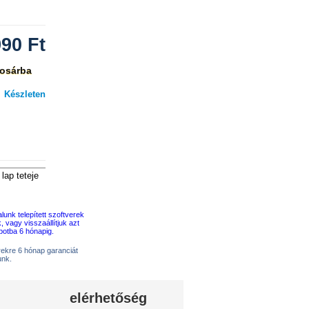
990
Ft
osárba
Készleten
lap teteje
erekre 6 hónap garanciát
unk.
elérhetőség