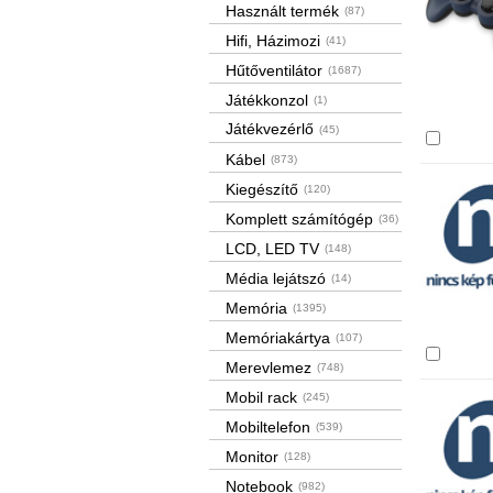
Használt termék
(87)
Hifi, Házimozi
(41)
Hűtőventilátor
(1687)
Játékkonzol
(1)
Játékvezérlő
(45)
Össze
Kábel
(873)
Kiegészítő
(120)
Komplett számítógép
(36)
LCD, LED TV
(148)
Média lejátszó
(14)
Memória
(1395)
Memóriakártya
(107)
Össze
Merevlemez
(748)
Mobil rack
(245)
Mobiltelefon
(539)
Monitor
(128)
Notebook
(982)