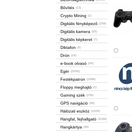
Bővítés
(13)
Crypto Mining
(1)
Digitális fényképező
(258)
Digitális kamera
(35)
Digitális képkeret
(7)
Diktafon
(3)
Össze
Drón
(16)
e-book olvasó
(54)
Egér
(2056)
Festékpatron
(1698)
Floppy meghajtó
(1)
Gaming szék
(156)
GPS navigáció
(36)
Össze
Hálózati eszköz
(1029)
Hangfal, fejhallgató
(3189)
Hangkártya
(38)