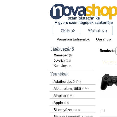
Rólunk
Webshop
Vásárlási tudnivalók
Garancia
Játékvezérlő
Rendezés
Gamepad
(9)
Joystick
(21)
Websh
Kormány
(14)
Termékek
Adathordozó
(61)
Akku, elem, töltő
(124)
Alaplap
(688)
Apple
(53)
Billentyűzet
(191)
Össze
Biztonságtechnika
(1526)