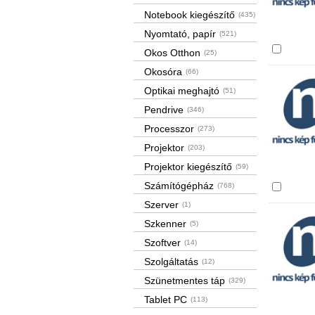
Notebook kiegészítő
(435)
Nyomtató, papír
(521)
Össze
Okos Otthon
(25)
Okosóra
(66)
Optikai meghajtó
(51)
Pendrive
(346)
Processzor
(273)
Projektor
(203)
Projektor kiegészítő
(59)
Számítógépház
(768)
Össze
Szerver
(1)
Szkenner
(5)
Szoftver
(14)
Szolgáltatás
(12)
Szünetmentes táp
(329)
Tablet PC
(113)