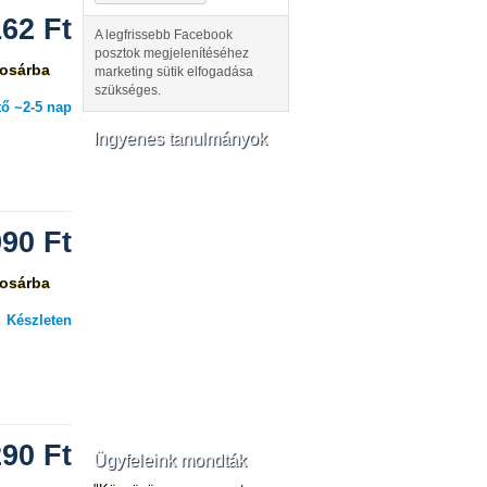
162
Ft
A legfrissebb Facebook
posztok megjelenítéséhez
osárba
marketing sütik elfogadása
szükséges.
ő ~2-5 nap
Ingyenes tanulmányok
990
Ft
osárba
Készleten
290
Ft
Ügyfeleink mondták