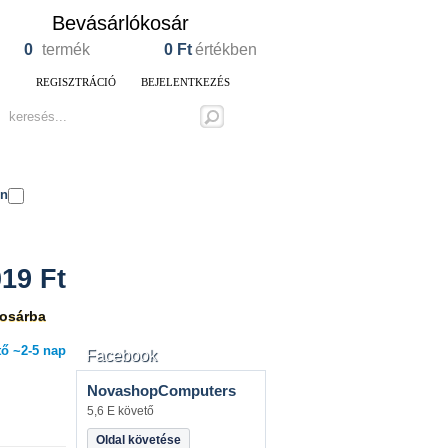
Bevásárlókosár
0
termék
0
Ft
értékben
REGISZTRÁCIÓ
BEJELENTKEZÉS
en
019
Ft
osárba
ő ~2-5 nap
Facebook
NovashopComputers
5,6 E követő
Oldal követése