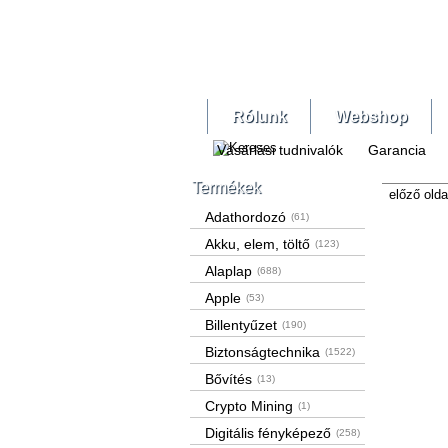
Rólunk
Webshop
Vásárlási tudnivalók
Garancia
Termékek
előző olda
Adathordozó
(61)
Akku, elem, töltő
(123)
Alaplap
(688)
Apple
(53)
Billentyűzet
(190)
Biztonságtechnika
(1522)
Bővítés
(13)
Crypto Mining
(1)
Digitális fényképező
(258)