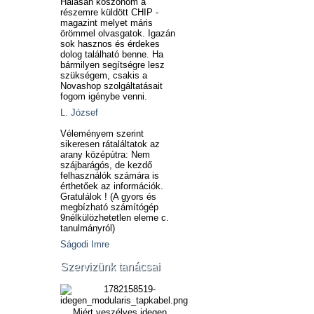
Hálásan köszönöm a
részemre küldött CHIP -
magazint melyet máris
örömmel olvasgatok. Igazán
sok hasznos és érdekes
dolog található benne. Ha
bármilyen segítségre lesz
szükségem, csakis a
Novashop szolgáltatásait
fogom igénybe venni.
L. József
Véleményem szerint
sikeresen rátaláltatok az
arany középútra: Nem
szájbarágós, de kezdő
felhasználók számára is
érthetőek az információk.
Gratulálok ! (A gyors és
megbízható számítógép
9nélkülözhetetlen eleme c.
tanulmányról)
Ságodi Imre
Szervizünk tanácsai
Miért veszélyes idegen