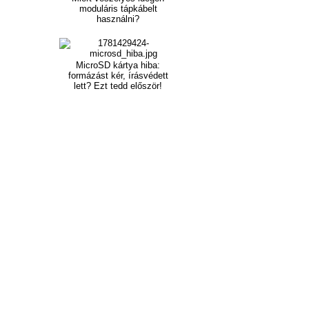
moduláris tápkábelt
használni?
MicroSD kártya hiba:
formázást kér, írásvédett
lett? Ezt tedd először!