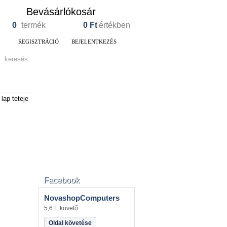
Bevásárlókosár
0
termék
0
Ft
értékben
REGISZTRÁCIÓ
BEJELENTKEZÉS
lap teteje
Facebook
NovashopComputers
5,6 E követő
Oldal követése