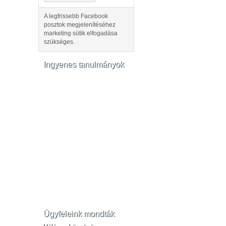
A legfrissebb Facebook
posztok megjelenítéséhez
marketing sütik elfogadása
szükséges.
Ingyenes tanulmányok
Ügyfeleink mondták