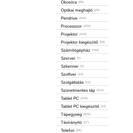
Okosóra
(66)
Optikai meghajtó
(49)
Pendrive
(344)
Processzor
(255)
Projektor
(203)
Projektor kiegészítő
(58)
Számítógépház
(766)
Szerver
(1)
Szkenner
(5)
Szoftver
(14)
Szolgáltatás
(12)
Szünetmentes táp
(314)
Tablet PC
(109)
Tablet PC kiegészítő
(12)
Tápegység
(926)
Távirányító
(27)
Telefon
(68)