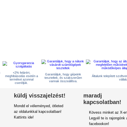
5
+2% felárért,
Garantáljuk, hogy gépeink
meghibásodás esetén a
Általunk telepített szoftv
teszteltek, és szakszerűen
terméket azonnal
vállal
vannak összeállítva.
cseréljük.
küldj visszajelzést!
maradj
kapcsolatban!
Mondd el véleményed, ötleted
az oldalunkkal kapcsolatban!
Kövess minket az X-en
Kattints ide!
Legyél te is rajongónk 
facebookon!