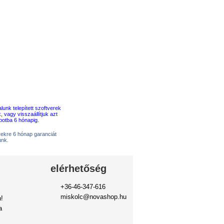
erekre 6 hónap garanciát
unk.
elérhetőség
+36-46-347-616
miskolc@novashop.hu
!
a