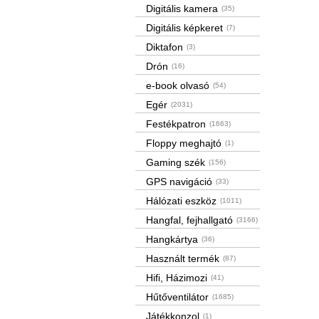
Digitális kamera
(35)
Digitális képkeret
(7)
Diktafon
(3)
Drón
(16)
e-book olvasó
(54)
Egér
(2031)
Festékpatron
(1663)
Floppy meghajtó
(1)
Gaming szék
(156)
GPS navigáció
(33)
Hálózati eszköz
(1011)
Hangfal, fejhallgató
(3166)
Hangkártya
(36)
Használt termék
(87)
Hifi, Házimozi
(41)
Hűtőventilátor
(1685)
Játékkonzol
(1)