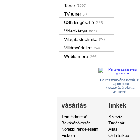
Toner
(1950)
TV tuner
(2)
USB kiegészítő
(119)
Videokártya
(556)
Világítástechnika
(27)
Villámvédelem
(63)
Webkamera
(144)
Ha rosszul választottál, 1
napon belül
visszavásároljuk a
terméket.
vásárlás
linkek
Termékkereső
Szerviz
Bevásárlókosár
Tudástár
Korábbi rendeléseim
Állás
Fiókom
Oldaltérkép