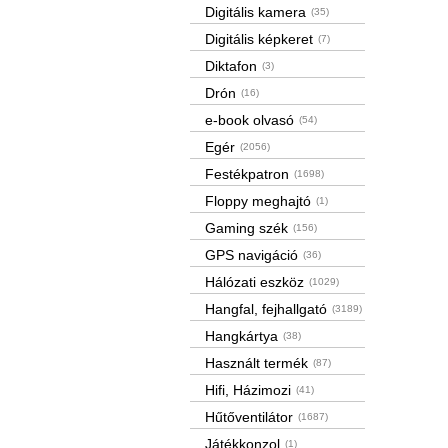
Digitális kamera
(35)
Digitális képkeret
(7)
Diktafon
(3)
Drón
(16)
e-book olvasó
(54)
Egér
(2056)
Festékpatron
(1698)
Floppy meghajtó
(1)
Gaming szék
(156)
GPS navigáció
(36)
Hálózati eszköz
(1029)
Hangfal, fejhallgató
(3189)
Hangkártya
(38)
Használt termék
(87)
Hifi, Házimozi
(41)
Hűtőventilátor
(1687)
Játékkonzol
(1)