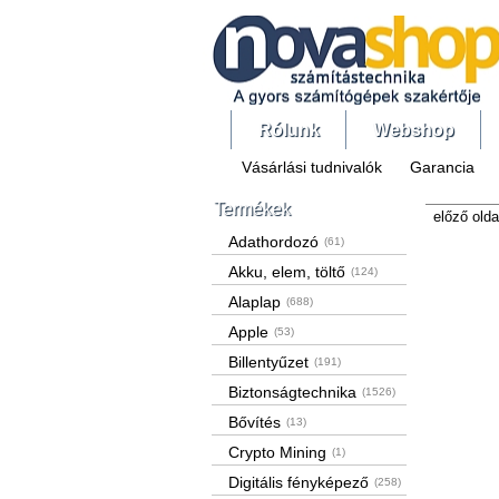
Rólunk
Webshop
Vásárlási tudnivalók
Garancia
Termékek
előző olda
Adathordozó
(61)
Akku, elem, töltő
(124)
Alaplap
(688)
Apple
(53)
Billentyűzet
(191)
Biztonságtechnika
(1526)
Bővítés
(13)
Crypto Mining
(1)
Digitális fényképező
(258)