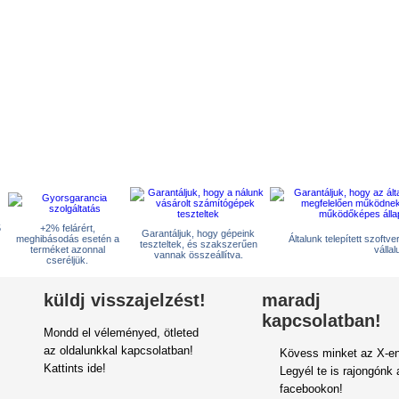
5
+2% felárért,
Garantáljuk, hogy gépeink
meghibásodás esetén a
Általunk telepített szoftv
teszteltek, és szakszerűen
terméket azonnal
vállal
vannak összeállítva.
cseréljük.
küldj visszajelzést!
maradj
kapcsolatban!
Mondd el véleményed, ötleted
az oldalunkkal kapcsolatban!
Kövess minket az X-en
Kattints ide!
Legyél te is rajongónk 
facebookon!