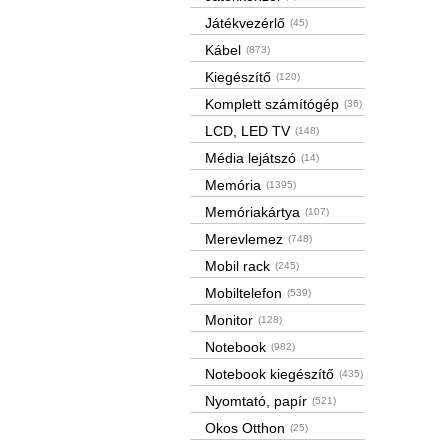
Játékvezérlő
(45)
Kábel
(873)
Kiegészítő
(120)
Komplett számítógép
(36)
LCD, LED TV
(148)
Média lejátszó
(14)
Memória
(1395)
Memóriakártya
(107)
Merevlemez
(748)
Mobil rack
(245)
Mobiltelefon
(539)
Monitor
(128)
Notebook
(982)
Notebook kiegészítő
(435)
Nyomtató, papír
(521)
Okos Otthon
(25)