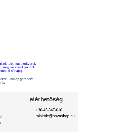
erekre 6 hónap garanciát
unk.
elérhetőség
+36-46-347-616
miskolc@novashop.hu
!
a