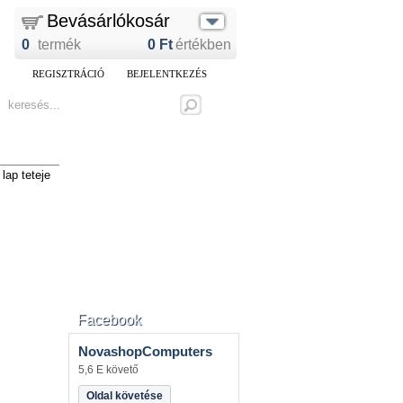
Bevásárlókosár
0
termék
0
Ft
értékben
REGISZTRÁCIÓ
BEJELENTKEZÉS
lap teteje
Facebook
NovashopComputers
5,6 E követő
Oldal követése