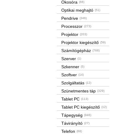
Okosóra
(66)
Optikai meghajtó
(51)
Pendrive
(346)
Processzor
(273)
Projektor
(203)
Projektor kiegészítő
(59)
Számítógépház
(768)
Szerver
(1)
Szkenner
(5)
Szoftver
(14)
Szolgáltatás
(12)
Szünetmentes táp
(329)
Tablet PC
(113)
Tablet PC kiegészítő
(12)
Tápegység
(946)
Távirányító
(27)
Telefon
(68)