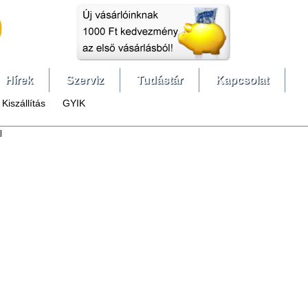
Hírek
Szerviz
Tudástár
Kapcsolat
Kiszállítás
GYIK
l