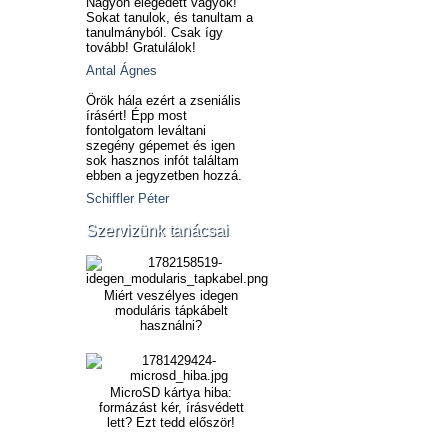
Nagyon elégedett vagyok!
Sokat tanulok, és tanultam a
tanulmányból. Csak így
tovább! Gratulálok!
Antal Ágnes
Örök hála ezért a zseniális
írásért! Épp most
fontolgatom leváltani
szegény gépemet és igen
sok hasznos infót találtam
ebben a jegyzetben hozzá.
Schiffler Péter
Szervizünk tanácsai
Miért veszélyes idegen
moduláris tápkábelt
használni?
MicroSD kártya hiba:
formázást kér, írásvédett
lett? Ezt tedd először!