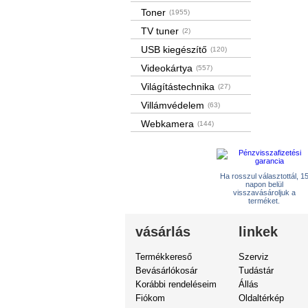
Toner
(1955)
TV tuner
(2)
USB kiegészítő
(120)
Videokártya
(557)
Világítástechnika
(27)
Villámvédelem
(63)
Webkamera
(144)
Ha rosszul választottál, 1
napon belül
visszavásároljuk a
terméket.
vásárlás
linkek
Termékkereső
Szerviz
Bevásárlókosár
Tudástár
Korábbi rendeléseim
Állás
Fiókom
Oldaltérkép