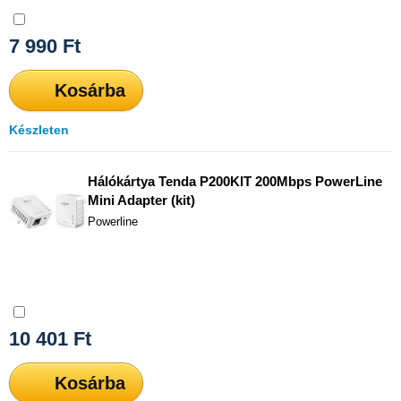
Összehasonlítás
7 990
Ft
Kosárba
Készleten
Hálókártya Tenda P200KIT 200Mbps PowerLine
Mini Adapter (kit)
Powerline
Összehasonlítás
10 401
Ft
Kosárba