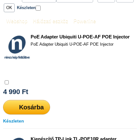
Készleten
Webshop
»
Hálózati eszköz
»
Powerline
PoE Adapter Ubiquiti U-POE-AF POE Injector
PoE Adapter Ubiquiti U-POE-AF POE Injector
Összehasonlítás
4 990
Ft
Kosárba
Készleten
Kiegészítő TP-Link TL-POE10R adapter