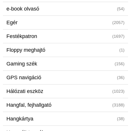
e-book olvasó
(54)
Egér
(2057)
Festékpatron
(1697)
Floppy meghajtó
(1)
Gaming szék
(156)
GPS navigáció
(36)
Hálózati eszköz
(1023)
Hangfal, fejhallgató
(3188)
Hangkártya
(38)