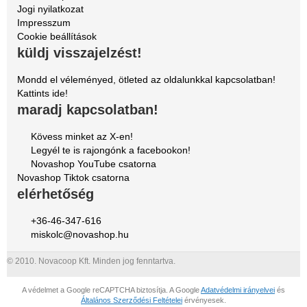
Jogi nyilatkozat
Impresszum
Cookie beállítások
küldj visszajelzést!
Mondd el véleményed, ötleted az oldalunkkal kapcsolatban!
Kattints ide!
maradj kapcsolatban!
Kövess minket az X-en!
Legyél te is rajongónk a facebookon!
Novashop YouTube csatorna
Novashop Tiktok csatorna
elérhetőség
+36-46-347-616
miskolc@novashop.hu
© 2010. Novacoop Kft. Minden jog fenntartva.
A védelmet a Google reCAPTCHA biztosítja. A Google
Adatvédelmi irányelvei
és
Általános Szerződési Feltételei
érvényesek.