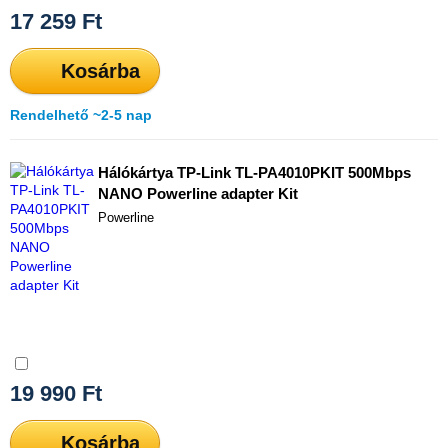
17 259
Ft
Kosárba
Rendelhető ~2-5 nap
Hálókártya TP-Link TL-PA4010PKIT 500Mbps
NANO Powerline adapter Kit
Powerline
Összehasonlítás
19 990
Ft
Kosárba