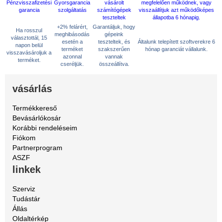
+2% felárért,
Garantáljuk, hogy
Ha rosszul
meghibásodás
gépeink
választottál, 15
esetén a
teszteltek, és
Általunk telepített szoftverekre 6
napon belül
terméket
szakszerűen
hónap garanciát vállalunk.
visszavásároljuk a
azonnal
vannak
terméket.
cseréljük.
összeállítva.
vásárlás
Termékkereső
Bevásárlókosár
Korábbi rendeléseim
Fiókom
Partnerprogram
ASZF
linkek
Szerviz
Tudástár
Állás
Oldaltérkép