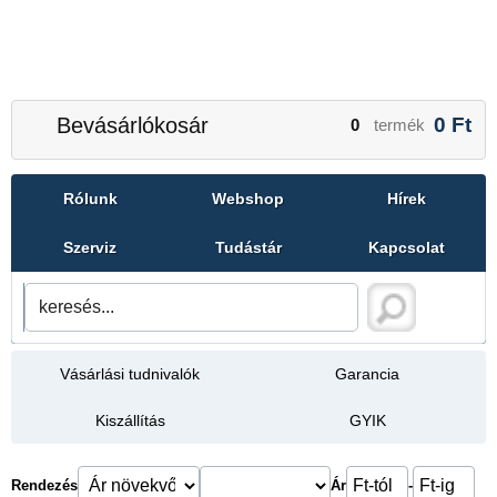
Bevásárlókosár
0
Ft
0
termék
Rólunk
Webshop
Hírek
Szerviz
Tudástár
Kapcsolat
Vásárlási tudnivalók
Garancia
Kiszállítás
GYIK
Rendezés
Ár
-