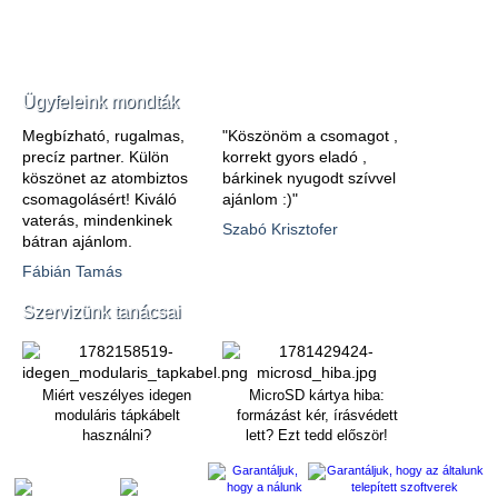
Ügyfeleink mondták
Megbízható, rugalmas,
"Köszönöm a csomagot ,
precíz partner. Külön
korrekt gyors eladó ,
köszönet az atombiztos
bárkinek nyugodt szívvel
csomagolásért! Kiváló
ajánlom :)"
vaterás, mindenkinek
Szabó Krisztofer
bátran ajánlom.
Fábián Tamás
Szervizünk tanácsai
Miért veszélyes idegen
MicroSD kártya hiba:
moduláris tápkábelt
formázást kér, írásvédett
használni?
lett? Ezt tedd először!