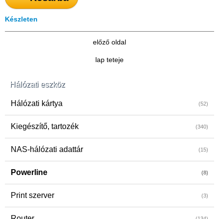
Készleten
előző oldal
lap teteje
Hálózati eszköz
Hálózati kártya
(52)
Kiegészítő, tartozék
(340)
NAS-hálózati adattár
(15)
Powerline
(8)
Print szerver
(3)
Router
(134)