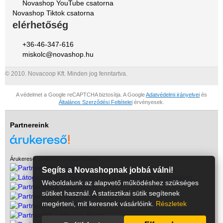
Novashop YouTube csatorna
Novashop Tiktok csatorna
elérhetőség
+36-46-347-616
miskolc@novashop.hu
© 2010. Novacoop Kft. Minden jog fenntartva.
A védelmet a Google reCAPTCHA biztosítja. A Google
Adatvédelmi irányelvei
és
Általános Szerződési Feltételei
érvényesek.
Partnereink
Árukereső, a hiteles vásárlási kalauz
Segíts a Novashopnak jobbá válni!
Weboldalunk az alapvető működéshez szükséges
sütiket használ. A statisztikai sütik segítenek
megérteni, mit keresnek vásárlóink.
Részletek