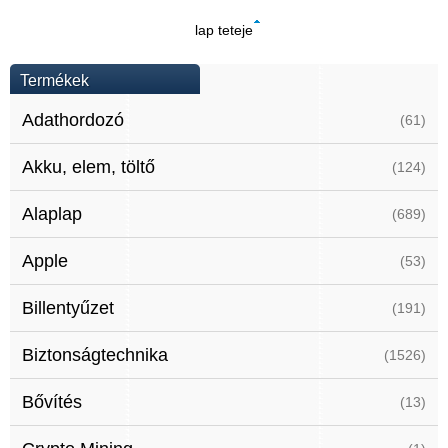
lap teteje
Termékek
Adathordozó
(61)
Akku, elem, töltő
(124)
Alaplap
(689)
Apple
(53)
Billentyűzet
(191)
Biztonságtechnika
(1526)
Bővítés
(13)