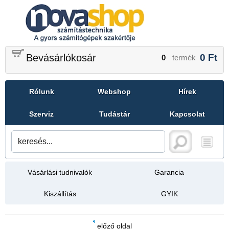
Bevásárlókosár
0
Ft
0
termék
Rólunk
Webshop
Hírek
Szerviz
Tudástár
Kapcsolat
Vásárlási tudnivalók
Garancia
Kiszállítás
GYIK
előző oldal