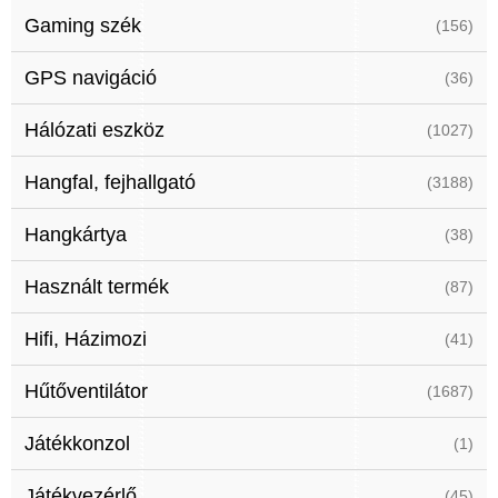
Gaming szék
(156)
GPS navigáció
(36)
Hálózati eszköz
(1027)
Hangfal, fejhallgató
(3188)
Hangkártya
(38)
Használt termék
(87)
Hifi, Házimozi
(41)
Hűtőventilátor
(1687)
Játékkonzol
(1)
Játékvezérlő
(45)