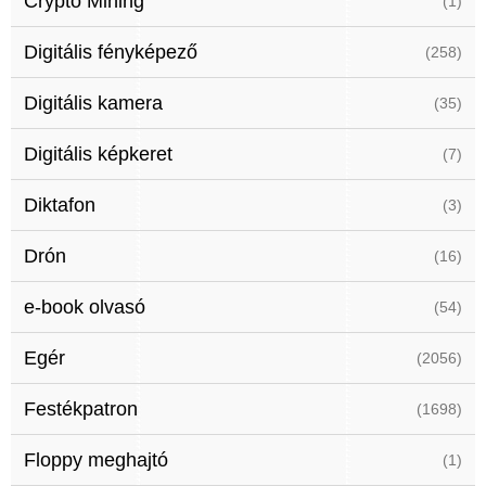
Crypto Mining
(1)
Digitális fényképező
(258)
Digitális kamera
(35)
Digitális képkeret
(7)
Diktafon
(3)
Drón
(16)
e-book olvasó
(54)
Egér
(2056)
Festékpatron
(1698)
Floppy meghajtó
(1)