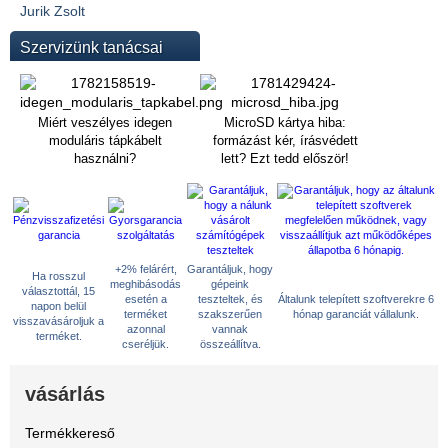
Jurik Zsolt
Szervizünk tanácsai
Miért veszélyes idegen
MicroSD kártya hiba:
moduláris tápkábelt
formázást kér, írásvédett
használni?
lett? Ezt tedd először!
+2% felárért,
Garantáljuk, hogy
Ha rosszul
meghibásodás
gépeink
választottál, 15
esetén a
teszteltek, és
Általunk telepített szoftverekre 6
napon belül
terméket
szakszerűen
hónap garanciát vállalunk.
visszavásároljuk a
azonnal
vannak
terméket.
cseréljük.
összeállítva.
vásárlás
Termékkereső