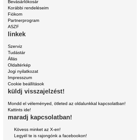
Bevásárlókosár
Korábbi rendeléseim
Fiókom
Partnerprogram
ASZF
linkek
Szerviz
Tudástár
Állás
Oldaltérkép
Jogi nyilatkozat
Impresszum
Cookie beállítások
küldj visszajelzést!
Mondd el véleményed, ötleted az oldalunkkal kapcsolatban!
Kattints ide!
maradj kapcsolatban!
Kövess minket az X-en!
Legyél te is rajongónk a facebookon!