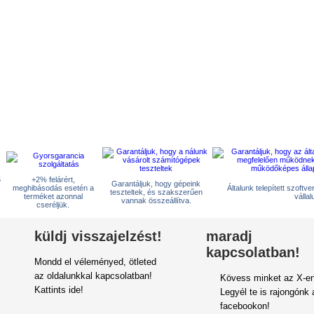
5
+2% felárért,
Garantáljuk, hogy gépeink
meghibásodás esetén a
Általunk telepített szoftv
teszteltek, és szakszerűen
terméket azonnal
vállal
vannak összeállítva.
cseréljük.
küldj visszajelzést!
maradj
kapcsolatban!
Mondd el véleményed, ötleted
az oldalunkkal kapcsolatban!
Kövess minket az X-en
Kattints ide!
Legyél te is rajongónk 
facebookon!