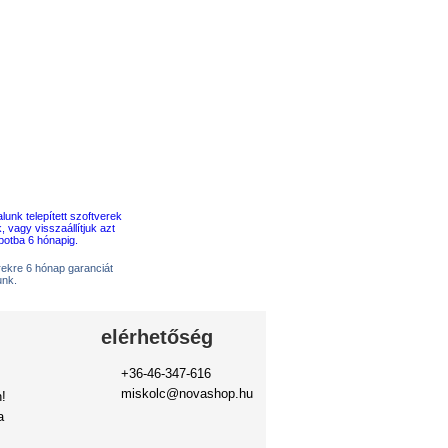
erekre 6 hónap garanciát
unk.
elérhetőség
+36-46-347-616
miskolc@novashop.hu
!
a