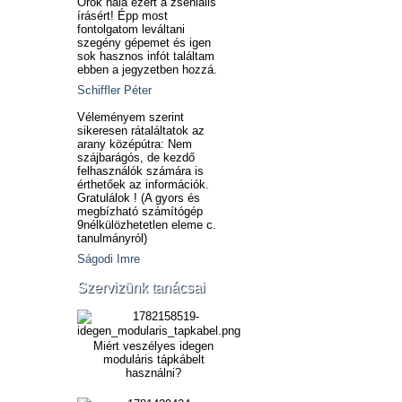
Örök hála ezért a zseniális
írásért! Épp most
fontolgatom leváltani
szegény gépemet és igen
sok hasznos infót találtam
ebben a jegyzetben hozzá.
Schiffler Péter
Véleményem szerint
sikeresen rátaláltatok az
arany középútra: Nem
szájbarágós, de kezdő
felhasználók számára is
érthetőek az információk.
Gratulálok ! (A gyors és
megbízható számítógép
9nélkülözhetetlen eleme c.
tanulmányról)
Ságodi Imre
Szervizünk tanácsai
Miért veszélyes idegen
moduláris tápkábelt
használni?