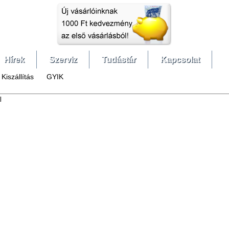
Hírek
Szerviz
Tudástár
Kapcsolat
Kiszállítás
GYIK
l