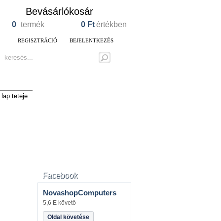
Bevásárlókosár
0
termék
0
Ft
értékben
REGISZTRÁCIÓ
BEJELENTKEZÉS
lap teteje
Facebook
NovashopComputers
5,6 E követő
Oldal követése