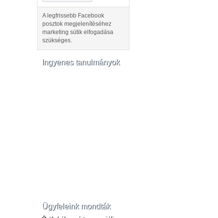
A legfrissebb Facebook
posztok megjelenítéséhez
marketing sütik elfogadása
szükséges.
Ingyenes tanulmányok
Ügyfeleink mondták