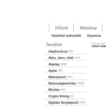
Rólunk
Webshop
Vásárlási tudnivalók
Garancia
Termékek
előző olda
Adathordozó
(61)
Akku, elem, töltő
(124)
Alaplap
(688)
Apple
(53)
Billentyűzet
(191)
Biztonságtechnika
(1526)
Bővítés
(13)
Crypto Mining
(1)
Digitális fényképező
(258)