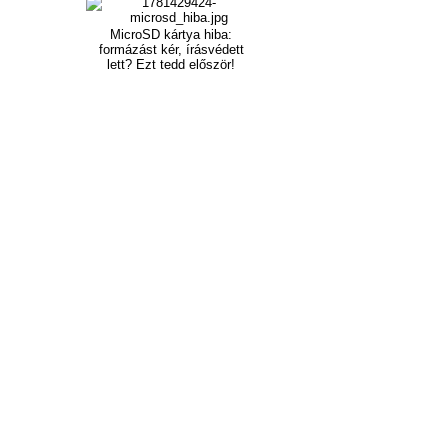
MicroSD kártya hiba:
formázást kér, írásvédett
lett? Ezt tedd először!