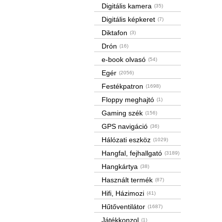
Digitális kamera
(35)
Digitális képkeret
(7)
Diktafon
(3)
Drón
(16)
e-book olvasó
(54)
Egér
(2056)
Festékpatron
(1698)
Floppy meghajtó
(1)
Gaming szék
(156)
GPS navigáció
(36)
Hálózati eszköz
(1029)
Hangfal, fejhallgató
(3189)
Hangkártya
(38)
Használt termék
(87)
Hifi, Házimozi
(41)
Hűtőventilátor
(1687)
Játékkonzol
(1)