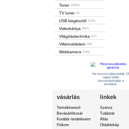
Toner
(1955)
TV tuner
(2)
USB kiegészítő
(120)
Videokártya
(557)
Világítástechnika
(27)
Villámvédelem
(63)
Webkamera
(144)
Ha rosszul választottál, 1
napon belül
visszavásároljuk a
terméket.
vásárlás
linkek
Termékkereső
Szerviz
Bevásárlókosár
Tudástár
Korábbi rendeléseim
Állás
Fiókom
Oldaltérkép