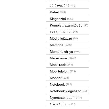
Játékvezérlő
(45)
Kábel
(873)
Kiegészítő
(120)
Komplett számítógép
(36)
LCD, LED TV
(148)
Média lejátszó
(14)
Memória
(1395)
Memóriakártya
(107)
Merevlemez
(749)
Mobil rack
(245)
Mobiltelefon
(539)
Monitor
(128)
Notebook
(982)
Notebook kiegészítő
(435)
Nyomtató, papír
(521)
Okos Otthon
(25)