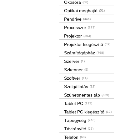
Okosóra
(66)
Optikai meghajtó
(51)
Pendrive
(346)
Processzor
(273)
Projektor
(203)
Projektor kiegészítő
(59)
Számítógépház
(768)
Szerver
(1)
Szkenner
(5)
Szoftver
(14)
Szolgáltatás
(12)
Szünetmentes táp
(329)
Tablet PC
(113)
Tablet PC kiegészítő
(12)
Tápegység
(946)
Távirányító
(27)
Telefon
(68)