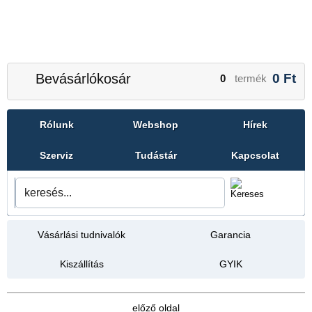
Bevásárlókosár
0
Ft
0
termék
Rólunk
Webshop
Hírek
Szerviz
Tudástár
Kapcsolat
Vásárlási tudnivalók
Garancia
Kiszállítás
GYIK
előző oldal