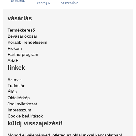
terméket.
cseréljük.
összeállítva.
vásárlás
Termékkereső
Bevásárlókosár
Korábbi rendeléseim
Fiókom
Partnerprogram
ASZF
linkek
Szerviz
Tudástár
Állás
Oldaltérkép
Jogi nyilatkozat
Impresszum
Cookie beállítások
küldj visszajelzést!
Mondd el véleményed, ötleted az oldalunkkal kapcsolatban!