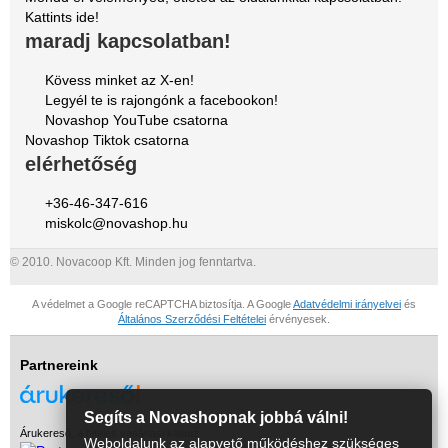
Kattints ide!
maradj kapcsolatban!
Kövess minket az X-en!
Legyél te is rajongónk a facebookon!
Novashop YouTube csatorna
Novashop Tiktok csatorna
elérhetőség
+36-46-347-616
miskolc@novashop.hu
© 2010. Novacoop Kft. Minden jog fenntartva.
A védelmet a Google reCAPTCHA biztosítja. A Google
Adatvédelmi irányelvei
és
Általános Szerződési Feltételei
érvényesek.
Partnereink
Segíts a Novashopnak jobbá válni!
Árukereső, a hiteles vásárlási kalauz
Weboldalunk az alapvető működéshez szükséges