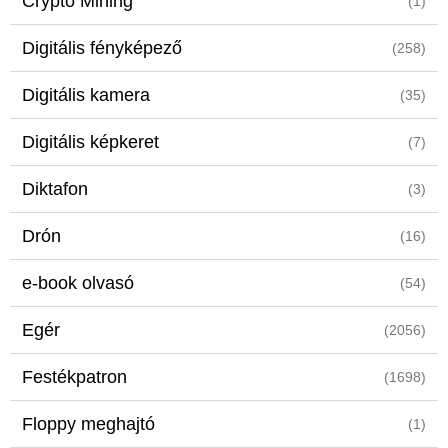
Crypto Mining
(1)
Digitális fényképező
(258)
Digitális kamera
(35)
Digitális képkeret
(7)
Diktafon
(3)
Drón
(16)
e-book olvasó
(54)
Egér
(2056)
Festékpatron
(1698)
Floppy meghajtó
(1)