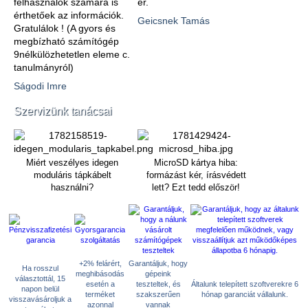
felhasználók számára is
ér.
érthetőek az információk.
Geicsnek Tamás
Gratulálok ! (A gyors és
megbízható számítógép
9nélkülözhetetlen eleme c.
tanulmányról)
Ságodi Imre
Szervizünk tanácsai
Miért veszélyes idegen
MicroSD kártya hiba:
moduláris tápkábelt
formázást kér, írásvédett
használni?
lett? Ezt tedd először!
+2% felárért,
Garantáljuk, hogy
Ha rosszul
meghibásodás
gépeink
választottál, 15
esetén a
teszteltek, és
Általunk telepített szoftverekre 6
napon belül
terméket
szakszerűen
hónap garanciát vállalunk.
visszavásároljuk a
azonnal
vannak