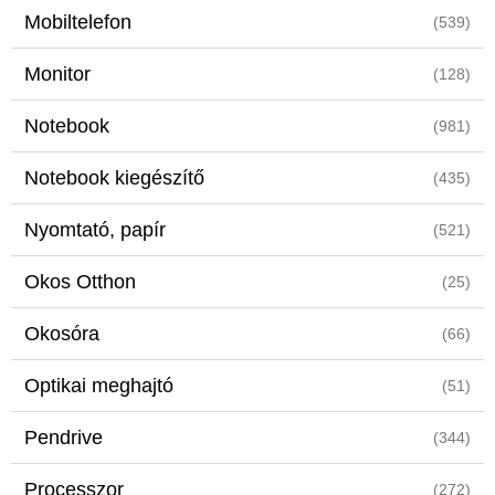
Mobiltelefon
(539)
Monitor
(128)
Notebook
(981)
Notebook kiegészítő
(435)
Nyomtató, papír
(521)
Okos Otthon
(25)
Okosóra
(66)
Optikai meghajtó
(51)
Pendrive
(344)
Processzor
(272)