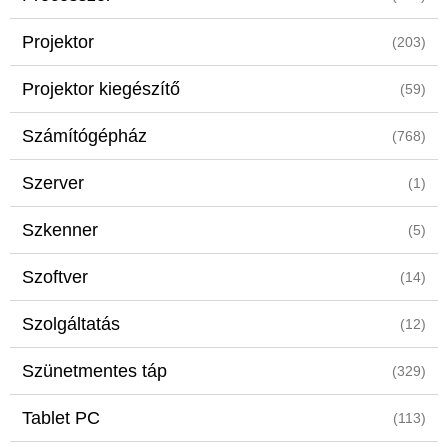
Projektor
(203)
Projektor kiegészítő
(59)
Számítógépház
(768)
Szerver
(1)
Szkenner
(5)
Szoftver
(14)
Szolgáltatás
(12)
Szünetmentes táp
(329)
Tablet PC
(113)