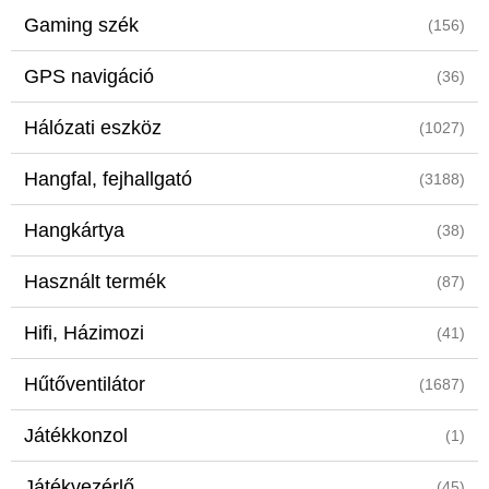
Gaming szék
(156)
GPS navigáció
(36)
Hálózati eszköz
(1027)
Hangfal, fejhallgató
(3188)
Hangkártya
(38)
Használt termék
(87)
Hifi, Házimozi
(41)
Hűtőventilátor
(1687)
Játékkonzol
(1)
Játékvezérlő
(45)