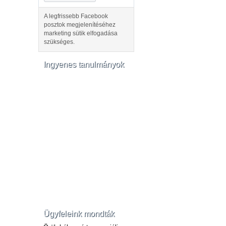
A legfrissebb Facebook
posztok megjelenítéséhez
marketing sütik elfogadása
szükséges.
Ingyenes tanulmányok
Ügyfeleink mondták