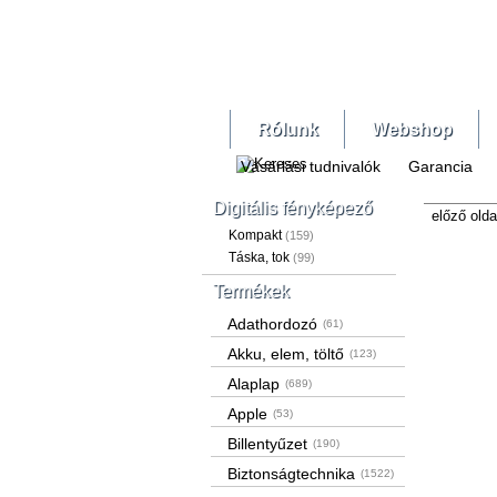
Rólunk
Webshop
Vásárlási tudnivalók
Garancia
Digitális fényképező
előző olda
Kompakt
(159)
Táska, tok
(99)
Termékek
Adathordozó
(61)
Akku, elem, töltő
(123)
Alaplap
(689)
Apple
(53)
Billentyűzet
(190)
Biztonságtechnika
(1522)