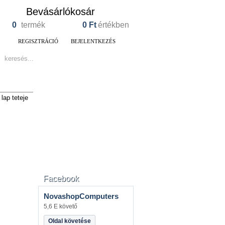
Bevásárlókosár
0
termék
0
Ft
értékben
REGISZTRÁCIÓ
BEJELENTKEZÉS
lap teteje
Facebook
NovashopComputers
5,6 E követő
Oldal követése