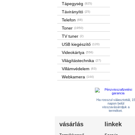
Tápegység
(925)
Távirányító
(25)
Telefon
(68)
Toner
(1950)
TV tuner
(2)
USB kiegészítő
(120)
Videokártya
(556)
Világítástechnika
(27)
Villámvédelem
(63)
Webkamera
(144)
Ha rosszul választottál, 1
napon belül
visszavásároljuk a
terméket.
vásárlás
linkek