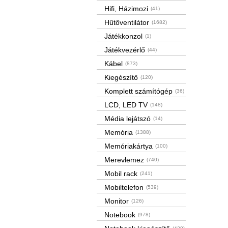
Hifi, Házimozi
(41)
Hűtőventilátor
(1682)
Játékkonzol
(1)
Játékvezérlő
(44)
Kábel
(873)
Kiegészítő
(120)
Komplett számítógép
(36)
LCD, LED TV
(148)
Média lejátszó
(14)
Memória
(1388)
Memóriakártya
(100)
Merevlemez
(740)
Mobil rack
(241)
Mobiltelefon
(539)
Monitor
(126)
Notebook
(978)