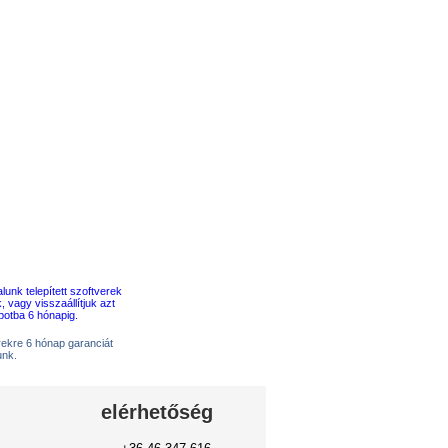
erekre 6 hónap garanciát
unk.
elérhetőség