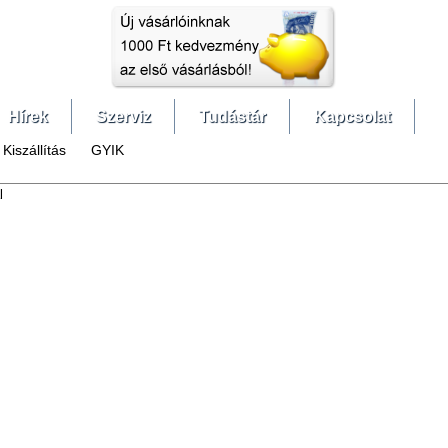
Hírek
Szerviz
Tudástár
Kapcsolat
Kiszállítás
GYIK
l