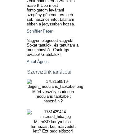
Örök hála ezért a zseniális
írásért! Épp most
fontolgatom leváltani
szegény gépemet és igen
sok hasznos infót találtam
ebben a jegyzetben hozzá.
Schiffler Péter
Nagyon elégedett vagyok!
Sokat tanulok, és tanultam a
tanulmányból. Csak így
tovább! Gratulálok!
Antal Ágnes
Szervizünk tanácsai
Miért veszélyes idegen
moduláris tápkábelt
használni?
MicroSD kártya hiba:
formázást kér, írásvédett
lett? Ezt tedd először!