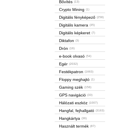
Bővítés
(13)
Crypto Mining
(1)
Digitális fényképező
(258)
Digitális kamera
(35)
Digitális képkeret
(7)
Diktafon
(3)
Drón
(16)
e-book olvasó
(54)
Egér
(2032)
Festékpatron
(1663)
Floppy meghajtó
(1)
Gaming szék
(156)
GPS navigáció
(33)
Hálózati eszköz
(1007)
Hangfal, fejhallgató
(3163)
Hangkártya
(36)
Használt termék
(87)