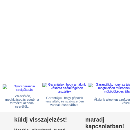
5
+2% felárért,
Garantáljuk, hogy gépeink
meghibásodás esetén a
Általunk telepített szoftv
teszteltek, és szakszerűen
terméket azonnal
vállal
vannak összeállítva.
cseréljük.
küldj visszajelzést!
maradj
kapcsolatban!