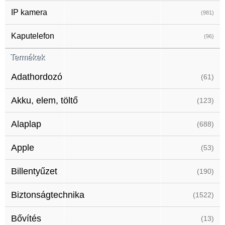
IP kamera
(981)
Kaputelefon
(96)
Termékek
Adathordozó
(61)
Akku, elem, töltő
(123)
Alaplap
(688)
Apple
(53)
Billentyűzet
(190)
Biztonságtechnika
(1522)
Bővítés
(13)