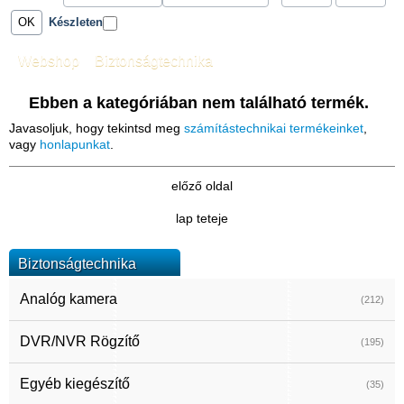
Készleten
Webshop
»
Biztonságtechnika
Ebben a kategóriában nem található termék.
Javasoljuk, hogy tekintsd meg
számítástechnikai termékeinket
,
vagy
honlapunkat
.
előző oldal
lap teteje
Biztonságtechnika
Analóg kamera
(212)
DVR/NVR Rögzítő
(195)
Egyéb kiegészítő
(35)