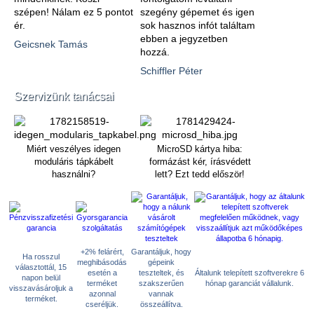
szépen! Nálam ez 5 pontot
szegény gépemet és igen
ér.
sok hasznos infót találtam
ebben a jegyzetben
Geicsnek Tamás
hozzá.
Schiffler Péter
Szervizünk tanácsai
Miért veszélyes idegen
MicroSD kártya hiba:
moduláris tápkábelt
formázást kér, írásvédett
használni?
lett? Ezt tedd először!
+2% felárért,
Garantáljuk, hogy
Ha rosszul
meghibásodás
gépeink
választottál, 15
esetén a
teszteltek, és
Általunk telepített szoftverekre 6
napon belül
terméket
szakszerűen
hónap garanciát vállalunk.
visszavásároljuk a
azonnal
vannak
terméket.
cseréljük.
összeállítva.