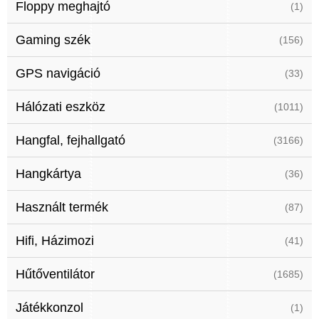
Floppy meghajtó
(1)
Gaming szék
(156)
GPS navigáció
(33)
Hálózati eszköz
(1011)
Hangfal, fejhallgató
(3166)
Hangkártya
(36)
Használt termék
(87)
Hifi, Házimozi
(41)
Hűtőventilátor
(1685)
Játékkonzol
(1)