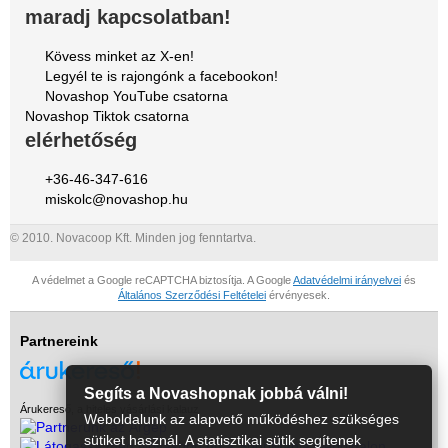
maradj kapcsolatban!
Kövess minket az X-en!
Legyél te is rajongónk a facebookon!
Novashop YouTube csatorna
Novashop Tiktok csatorna
elérhetőség
+36-46-347-616
miskolc@novashop.hu
© 2010. Novacoop Kft. Minden jog fenntartva.
A védelmet a Google reCAPTCHA biztosítja. A Google
Adatvédelmi irányelvei
és
Általános Szerződési Feltételei
érvényesek.
Partnereink
Segíts a Novashopnak jobbá válni!
Árukereső, a hiteles vásárlási kalauz
Weboldalunk az alapvető működéshez szükséges
sütiket használ. A statisztikai sütik segítenek