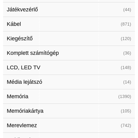
Játékvezérlő
(44)
Kábel
(871)
Kiegészítő
(120)
Komplett számítógép
(36)
LCD, LED TV
(148)
Média lejátszó
(14)
Memória
(1390)
Memóriakártya
(105)
Merevlemez
(742)