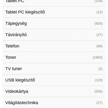
Tablet PC
(109)
Tablet PC kiegészítő
(12)
Tápegység
(926)
Távirányító
(27)
Telefon
(68)
Toner
(1950)
TV tuner
(2)
USB kiegészítő
(119)
Videokártya
(556)
Világítástechnika
(27)