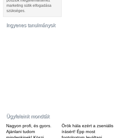
posztok megjelenítéséhez
marketing sütik elfogadása
szükséges.
Ingyenes tanulmányok
Ügyfeleink mondták
Nagyon profi, és gyors.
Örök hála ezért a zseniális
Ajánlani tudom
írásért! Épp most
mindenkinek! Köszi
fontolgatom leváltani