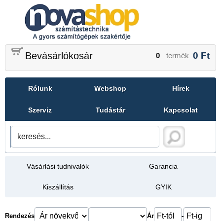
Bevásárlókosár
0
Ft
0
termék
Rólunk
Webshop
Hírek
Szerviz
Tudástár
Kapcsolat
Vásárlási tudnivalók
Garancia
Kiszállítás
GYIK
Rendezés
Ár
-