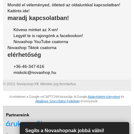
Mondd el véleményed, ötleted az oldalunkkal kapcsolatban!
Kattints ide!
maradj kapcsolatban!
Kövess minket az X-en!
Legyél te is rajongónk a facebookon!
Novashop YouTube csatorna
Novashop Tiktok csatorna
elérhetőség
+36-46-347-616
miskolc@novashop.hu
© 2010. Novacoop Kft. Minden jog fenntartva.
A védelmet a Google reCAPTCHA biztosítja. A Google
Adatvédelmi irányelvei
és
Általános Szerződési Feltételei
érvényesek.
Partnereink
Segíts a Novashopnak jobbá válni!