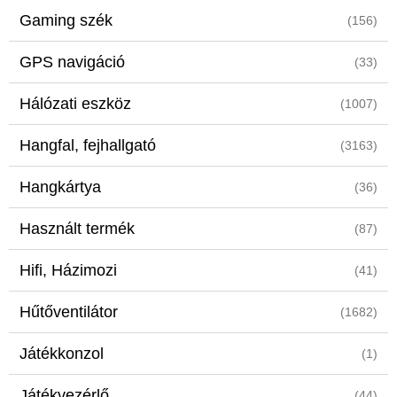
Gaming szék
(156)
GPS navigáció
(33)
Hálózati eszköz
(1007)
Hangfal, fejhallgató
(3163)
Hangkártya
(36)
Használt termék
(87)
Hifi, Házimozi
(41)
Hűtőventilátor
(1682)
Játékkonzol
(1)
Játékvezérlő
(44)