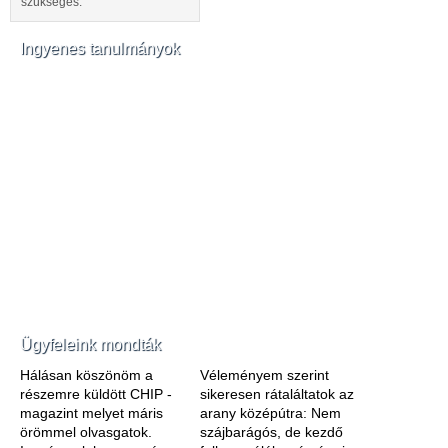
szükséges.
Ingyenes tanulmányok
Ügyfeleink mondták
Hálásan köszönöm a
Véleményem szerint
részemre küldött CHIP -
sikeresen rátaláltatok az
magazint melyet máris
arany középútra: Nem
örömmel olvasgatok.
szájbarágós, de kezdő