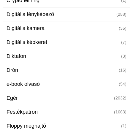
Crypto Mining
(1)
Digitális fényképező
(258)
Digitális kamera
(35)
Digitális képkeret
(7)
Diktafon
(3)
Drón
(16)
e-book olvasó
(54)
Egér
(2032)
Festékpatron
(1663)
Floppy meghajtó
(1)