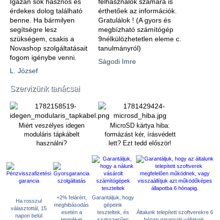
Igazán sok hasznos és
felhasználók számára is
érdekes dolog található
érthetőek az információk.
benne. Ha bármilyen
Gratulálok ! (A gyors és
segítségre lesz
megbízható számítógép
szükségem, csakis a
9nélkülözhetetlen eleme c.
Novashop szolgáltatásait
tanulmányról)
fogom igénybe venni.
Ságodi Imre
L. József
Szervizünk tanácsai
Miért veszélyes idegen
MicroSD kártya hiba:
moduláris tápkábelt
formázást kér, írásvédett
használni?
lett? Ezt tedd először!
+2% felárért,
Garantáljuk, hogy
Ha rosszul
meghibásodás
gépeink
választottál, 15
esetén a
teszteltek, és
Általunk telepített szoftverekre 6
napon belül
terméket
szakszerűen
hónap garanciát vállalunk.