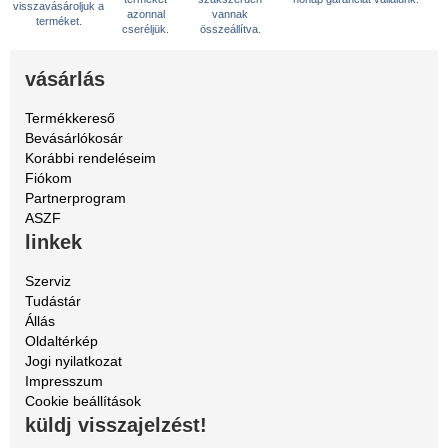
visszavásároljuk a
azonnal
vannak
terméket.
cseréljük.
összeállítva.
vásárlás
Termékkereső
Bevásárlókosár
Korábbi rendeléseim
Fiókom
Partnerprogram
ASZF
linkek
Szerviz
Tudástár
Állás
Oldaltérkép
Jogi nyilatkozat
Impresszum
Cookie beállítások
küldj visszajelzést!