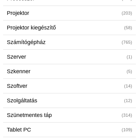
Projektor
(203)
Projektor kiegészítő
(58)
Számítógépház
(765)
Szerver
(1)
Szkenner
(5)
Szoftver
(14)
Szolgáltatás
(12)
Szünetmentes táp
(314)
Tablet PC
(109)