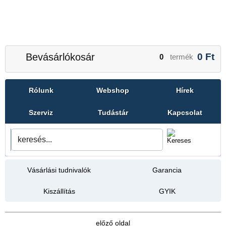
Bevásárlókosár
0
Ft
0
termék
Rólunk
Webshop
Hírek
Szerviz
Tudástár
Kapcsolat
Vásárlási tudnivalók
Garancia
Kiszállítás
GYIK
előző oldal