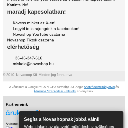
Kattints ide!
maradj kapcsolatban!
Kövess minket az X-en!
Legyél te is rajongónk a facebookon!
Novashop YouTube csatorna
Novashop Tiktok csatorna
elérhetőség
+36-46-347-616
miskolc@novashop.hu
© 2010. Novacoop Kft. Minden jog fenntartva.
A védelmet a Google reCAPTCHA biztosítja. A Google
Adatvédelmi irányelvei
és
Általános Szerződési Feltételei
érvényesek.
Partnereink
Segíts a Novashopnak jobbá válni!
Árukereső, a hiteles vásárlási kalauz
Weboldalunk az alapvető működéshez szükséges