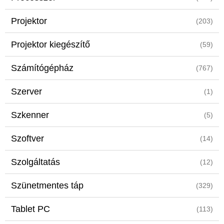
Projektor
(203)
Projektor kiegészítő
(59)
Számítógépház
(767)
Szerver
(1)
Szkenner
(5)
Szoftver
(14)
Szolgáltatás
(12)
Szünetmentes táp
(329)
Tablet PC
(113)