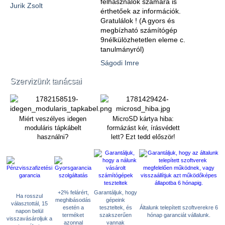
felhasználók számára is
Jurik Zsolt
érthetőek az információk.
Gratulálok ! (A gyors és
megbízható számítógép
9nélkülözhetetlen eleme c.
tanulmányról)
Ságodi Imre
Szervizünk tanácsai
Miért veszélyes idegen
MicroSD kártya hiba:
moduláris tápkábelt
formázást kér, írásvédett
használni?
lett? Ezt tedd először!
+2% felárért,
Garantáljuk, hogy
Ha rosszul
meghibásodás
gépeink
választottál, 15
esetén a
teszteltek, és
Általunk telepített szoftverekre 6
napon belül
terméket
szakszerűen
hónap garanciát vállalunk.
visszavásároljuk a
azonnal
vannak