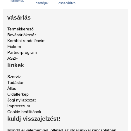
terméket.
cseréljük.
összeállítva.
vásárlás
Termékkereső
Bevásárlókosár
Korábbi rendeléseim
Fiókom
Partnerprogram
ASZF
linkek
Szerviz
Tudástár
Állás
Oldaltérkép
Jogi nyilatkozat
Impresszum
Cookie beállítások
küldj visszajelzést!
Mondd el véleményed, ötleted az oldalunkkal kapcsolatban!