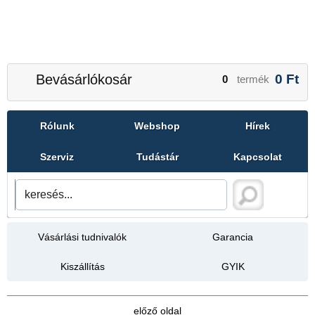
Bevásárlókosár
0
Ft
0
termék
Rólunk
Webshop
Hírek
Szerviz
Tudástár
Kapcsolat
Vásárlási tudnivalók
Garancia
Kiszállítás
GYIK
előző oldal