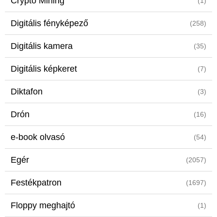
Crypto Mining
(1)
Digitális fényképező
(258)
Digitális kamera
(35)
Digitális képkeret
(7)
Diktafon
(3)
Drón
(16)
e-book olvasó
(54)
Egér
(2057)
Festékpatron
(1697)
Floppy meghajtó
(1)