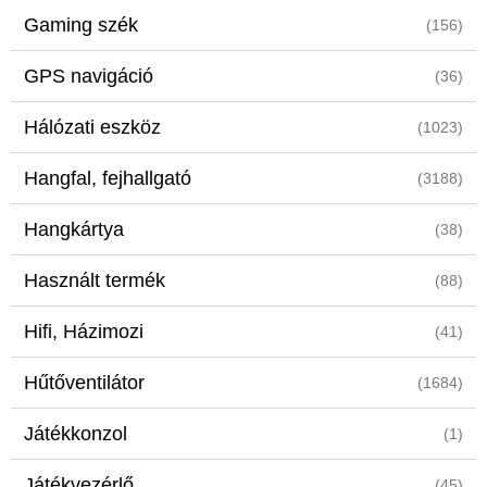
Gaming szék
(156)
GPS navigáció
(36)
Hálózati eszköz
(1023)
Hangfal, fejhallgató
(3188)
Hangkártya
(38)
Használt termék
(88)
Hifi, Házimozi
(41)
Hűtőventilátor
(1684)
Játékkonzol
(1)
Játékvezérlő
(45)