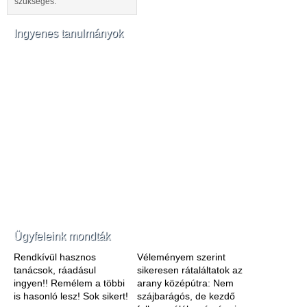
szükséges.
Ingyenes tanulmányok
Ügyfeleink mondták
Rendkívül hasznos
Véleményem szerint
tanácsok, ráadásul
sikeresen rátaláltatok az
ingyen!! Remélem a többi
arany középútra: Nem
is hasonló lesz! Sok sikert!
szájbarágós, de kezdő