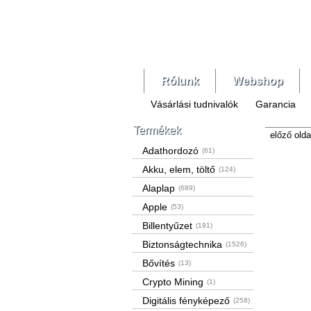
Rólunk
Webshop
Vásárlási tudnivalók
Garancia
Termékek
előző olda
Adathordozó
(61)
Akku, elem, töltő
(124)
Alaplap
(689)
Apple
(53)
Billentyűzet
(191)
Biztonságtechnika
(1526)
Bővítés
(13)
Crypto Mining
(1)
Digitális fényképező
(258)