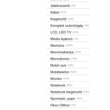
Játékvezérlő
(45)
Kábel
(875)
Kiegészítő
(120)
Komplett számítógép
(36)
LCD, LED TV
(148)
Média lejátszó
(14)
Memória
(1395)
Memóriakártya
(103)
Merevlemez
(749)
Mobil rack
(245)
Mobiltelefon
(539)
Monitor
(128)
Notebook
(981)
Notebook kiegészítő
(435)
Nyomtató, papír
(521)
Okos Otthon
(25)