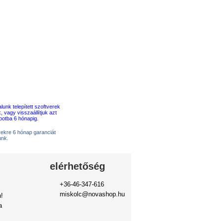
erekre 6 hónap garanciát
unk.
elérhetőség
+36-46-347-616
miskolc@novashop.hu
!
a