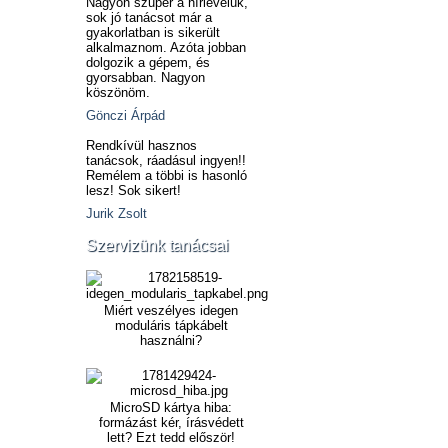
Nagyon szuper a hírlevelük,
sok jó tanácsot már a
gyakorlatban is sikerült
alkalmaznom. Azóta jobban
dolgozik a gépem, és
gyorsabban. Nagyon
köszönöm.
Gönczi Árpád
Rendkívül hasznos
tanácsok, ráadásul ingyen!!
Remélem a többi is hasonló
lesz! Sok sikert!
Jurik Zsolt
Szervizünk tanácsai
Miért veszélyes idegen
moduláris tápkábelt
használni?
MicroSD kártya hiba:
formázást kér, írásvédett
lett? Ezt tedd először!