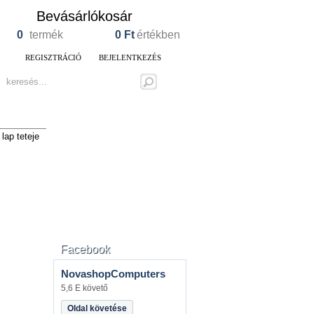
Bevásárlókosár
0
termék
0
Ft
értékben
REGISZTRÁCIÓ
BEJELENTKEZÉS
lap teteje
Facebook
NovashopComputers
5,6 E követő
Oldal követése