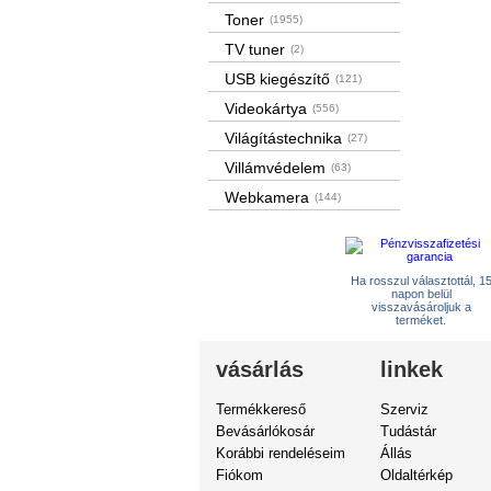
Toner
(1955)
TV tuner
(2)
USB kiegészítő
(121)
Videokártya
(556)
Világítástechnika
(27)
Villámvédelem
(63)
Webkamera
(144)
Ha rosszul választottál, 1
napon belül
visszavásároljuk a
terméket.
vásárlás
linkek
Termékkereső
Szerviz
Bevásárlókosár
Tudástár
Korábbi rendeléseim
Állás
Fiókom
Oldaltérkép