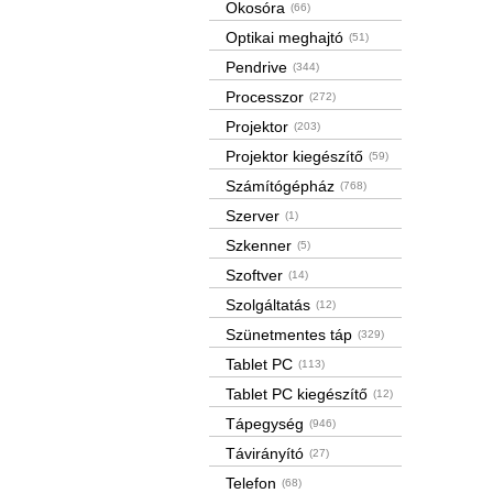
Okosóra
(66)
Optikai meghajtó
(51)
Pendrive
(344)
Processzor
(272)
Projektor
(203)
Projektor kiegészítő
(59)
Számítógépház
(768)
Szerver
(1)
Szkenner
(5)
Szoftver
(14)
Szolgáltatás
(12)
Szünetmentes táp
(329)
Tablet PC
(113)
Tablet PC kiegészítő
(12)
Tápegység
(946)
Távirányító
(27)
Telefon
(68)