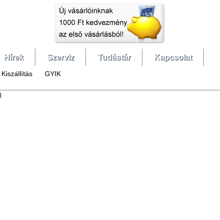
Hírek
Szerviz
Tudástár
Kapcsolat
Kiszállítás
GYIK
l