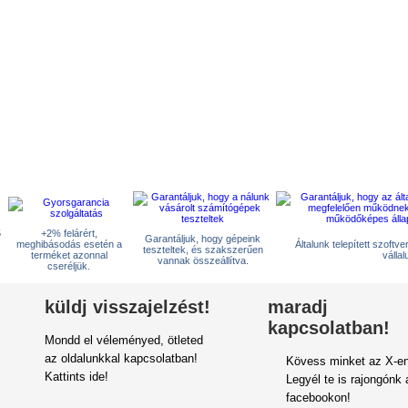
5
+2% felárért,
Garantáljuk, hogy gépeink
meghibásodás esetén a
Általunk telepített szoftv
teszteltek, és szakszerűen
terméket azonnal
vállal
vannak összeállítva.
cseréljük.
küldj visszajelzést!
maradj
kapcsolatban!
Mondd el véleményed, ötleted
az oldalunkkal kapcsolatban!
Kövess minket az X-en
Kattints ide!
Legyél te is rajongónk 
facebookon!