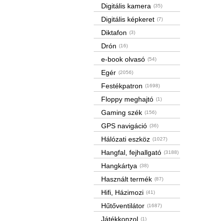
Digitális kamera
(35)
Digitális képkeret
(7)
Diktafon
(3)
Drón
(16)
e-book olvasó
(54)
Egér
(2056)
Festékpatron
(1698)
Floppy meghajtó
(1)
Gaming szék
(156)
GPS navigáció
(36)
Hálózati eszköz
(1027)
Hangfal, fejhallgató
(3188)
Hangkártya
(38)
Használt termék
(87)
Hifi, Házimozi
(41)
Hűtőventilátor
(1687)
Játékkonzol
(1)