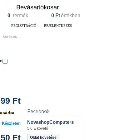
Bevásárlókosár
0
termék
0
Ft
értékben
REGISZTRÁCIÓ
BEJELENTKEZÉS
en
99
Ft
Facebook
osárba
NovashopComputers
Készleten
5,6 E követő
150
Ft
Oldal követése