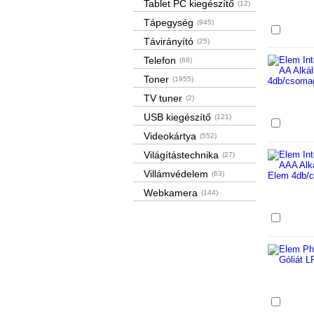
Tablet PC kiegészítő
(12)
Tápegység
(945)
Össze
Távirányító
(25)
Telefon
(68)
Toner
(1955)
TV tuner
(2)
USB kiegészítő
(121)
Össze
Videokártya
(552)
Világítástechnika
(27)
Villámvédelem
(63)
Webkamera
(144)
Össze
Össze