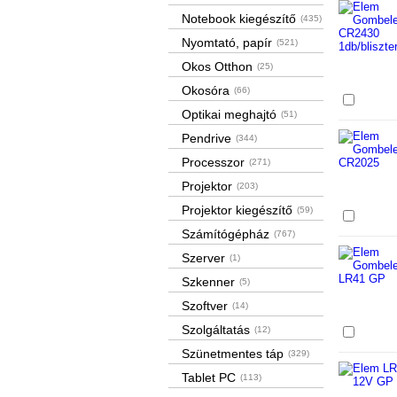
Notebook kiegészítő
(435)
Nyomtató, papír
(521)
Okos Otthon
(25)
Okosóra
(66)
Össze
Optikai meghajtó
(51)
Pendrive
(344)
Processzor
(271)
Projektor
(203)
Projektor kiegészítő
(59)
Össze
Számítógépház
(767)
Szerver
(1)
Szkenner
(5)
Szoftver
(14)
Szolgáltatás
(12)
Össze
Szünetmentes táp
(329)
Tablet PC
(113)