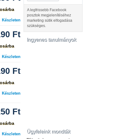
osárba
A legfrissebb Facebook
posztok megjelenítéséhez
Készleten
marketing sütik elfogadása
szükséges.
190
Ft
Ingyenes tanulmányok
osárba
Készleten
190
Ft
osárba
Készleten
250
Ft
osárba
Ügyfeleink mondták
Készleten