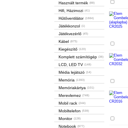
Össze
Használt termék
(88)
Hifi, Házimozi
(41)
Hűtőventilátor
(1684)
Játékkonzol
(1)
Játékvezérlő
(45)
Kábel
(875)
Össze
Kiegészítő
(120)
Komplett számítógép
(36)
LCD, LED TV
(148)
Média lejátszó
(14)
Memória
(1393)
Össze
Memóriakártya
(101)
Merevlemez
(748)
Mobil rack
(244)
Mobiltelefon
(539)
Monitor
Össze
(128)
Notebook
(977)