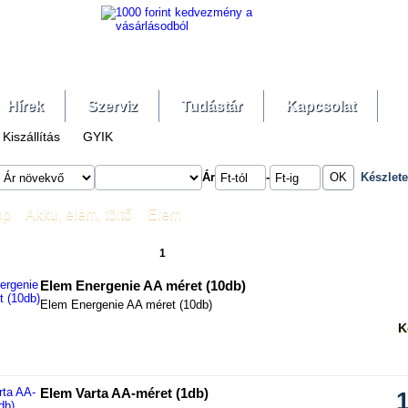
Hírek
Szerviz
Tudástár
Kapcsolat
Kiszállítás
GYIK
Ár
-
Készlet
op
»
Akku, elem, töltő
»
Elem
1
2
»
Elem Energenie AA méret (10db)
Elem Energenie AA méret (10db)
K
hasonlítás
Elem Varta AA-méret (1db)