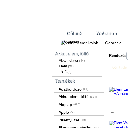
Rólunk
Webshop
Vásárlási tudnivalók
Garancia
Akku, elem, töltő
Rendezés
Akkumulátor
(84)
Elem
(21)
Websh
Töltő
(8)
Termékek
Adathordozó
(61)
Akku, elem, töltő
(124)
Alaplap
(689)
Össze
Apple
(53)
Billentyűzet
(191)
Biztonságtechnika
(1526)