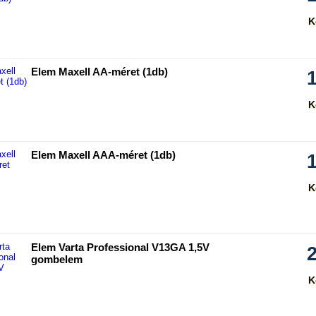
K
hasonlítás
Elem Maxell AA-méret (1db)
K
hasonlítás
Elem Maxell AAA-méret (1db)
K
hasonlítás
Elem Varta Professional V13GA 1,5V
gombelem
K