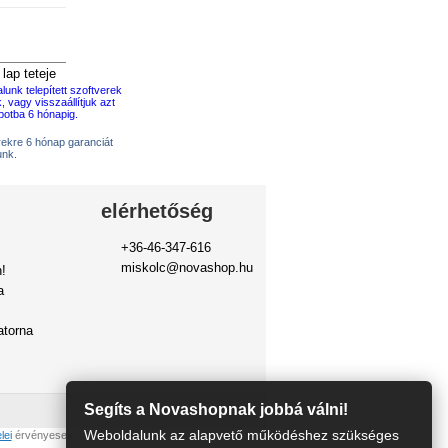
lap teteje
erekre 6 hónap garanciát
unk.
elérhetőség
+36-46-347-616
miskolc@novashop.hu
!
a
torna
Segíts a Novashopnak jobbá válni!
Weboldalunk az alapvető működéshez szükséges
lei
érvényesek.