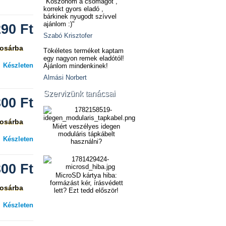
"Köszönöm a csomagot ,
korrekt gyors eladó ,
bárkinek nyugodt szívvel
ajánlom :)"
290
Ft
Szabó Krisztofer
osárba
Tökéletes terméket kaptam
egy nagyon remek eladótól!
Készleten
Ajánlom mindenkinek!
Almási Norbert
Szervizünk tanácsai
300
Ft
osárba
Miért veszélyes idegen
moduláris tápkábelt
Készleten
használni?
300
Ft
MicroSD kártya hiba:
formázást kér, írásvédett
osárba
lett? Ezt tedd először!
Készleten