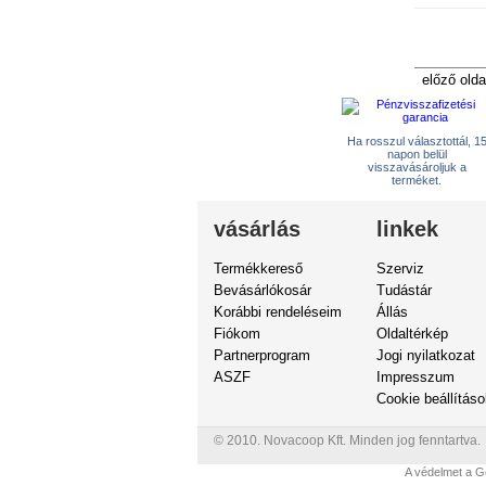
előző olda
Ha rosszul választottál, 1
napon belül
visszavásároljuk a
terméket.
vásárlás
linkek
Termékkereső
Szerviz
Bevásárlókosár
Tudástár
Korábbi rendeléseim
Állás
Fiókom
Oldaltérkép
Partnerprogram
Jogi nyilatkozat
ASZF
Impresszum
Cookie beállítás
© 2010. Novacoop Kft. Minden jog fenntartva.
A védelmet a G