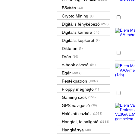
Bővítés
(13)
Crypto Mining
(1)
Össze
Digitális fényképező
(258)
Digitális kamera
(35)
Digitális képkeret
(7)
Diktafon
(3)
Össze
Drón
(16)
e-book olvasó
(54)
Egér
(2057)
Festékpatron
(1697)
Floppy meghajtó
(1)
Össze
Gaming szék
(156)
GPS navigáció
(36)
Hálózati eszköz
(1023)
Hangfal, fejhallgató
(3188)
Hangkártya
(38)