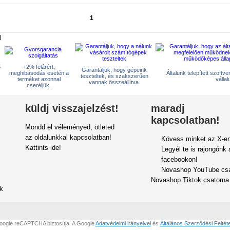
1
2
»
l
5
+2% felárért,
Garantáljuk, hogy gépeink
meghibásodás esetén a
Általunk telepített szoftv
teszteltek, és szakszerűen
terméket azonnal
vállal
vannak összeállítva.
cseréljük.
küldj visszajelzést!
maradj
kapcsolatban!
Mondd el véleményed, ötleted
az oldalunkkal kapcsolatban!
Kövess minket az X-en
Kattints ide!
Legyél te is rajongónk 
facebookon!
Novashop YouTube csa
Novashop Tiktok csatorna
ok
oogle reCAPTCHA biztosítja. A Google
Adatvédelmi irányelvei
és
Általános Szerződési Feltéte