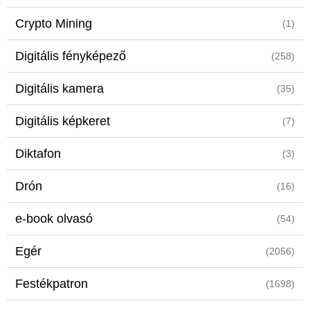
Crypto Mining
(1)
Digitális fényképező
(258)
Digitális kamera
(35)
Digitális képkeret
(7)
Diktafon
(3)
Drón
(16)
e-book olvasó
(54)
Egér
(2056)
Festékpatron
(1698)