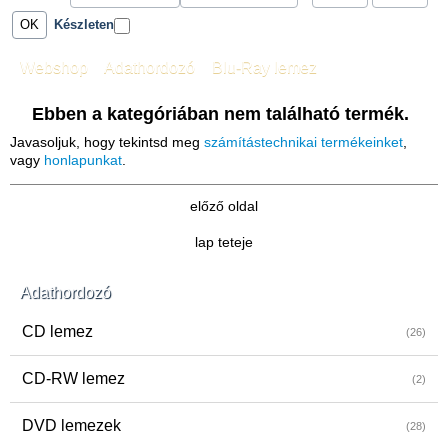
Készleten
Webshop
»
Adathordozó
»
Blu-Ray lemez
Ebben a kategóriában nem található termék.
Javasoljuk, hogy tekintsd meg
számítástechnikai termékeinket
,
vagy
honlapunkat
.
előző oldal
lap teteje
Adathordozó
CD lemez
(26)
CD-RW lemez
(2)
DVD lemezek
(28)