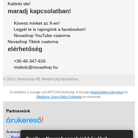
Kattints ide!
maradj kapcsolatban!
Kövess minket az X-en!
Legyél te is rajongónk a facebookon!
Novashop YouTube csatorna
Novashop Tiktok csatorna
elérhetőség
+36-46-347-616
miskolc@novashop.hu
© 2010. Novacoop Kft. Minden jog fenntartva.
A védelmet a Google reCAPTCHA biztosítja. A Google
Adatvédelmi irányelvei
és
Általános Szerződési Feltételei
érvényesek.
Partnereink
Árukereső, a hiteles vásárlási kalauz