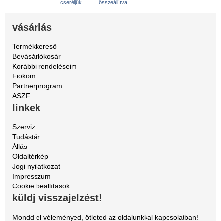
cseréljük.
összeállítva.
vásárlás
Termékkereső
Bevásárlókosár
Korábbi rendeléseim
Fiókom
Partnerprogram
ASZF
linkek
Szerviz
Tudástár
Állás
Oldaltérkép
Jogi nyilatkozat
Impresszum
Cookie beállítások
küldj visszajelzést!
Mondd el véleményed, ötleted az oldalunkkal kapcsolatban!