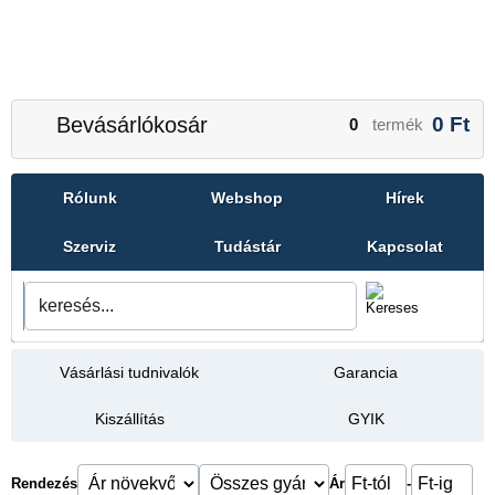
Bevásárlókosár
0
Ft
0
termék
Rólunk
Webshop
Hírek
Szerviz
Tudástár
Kapcsolat
Vásárlási tudnivalók
Garancia
Kiszállítás
GYIK
Rendezés
Ár
-