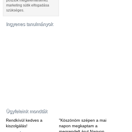
posztok megjelenítéséhez
marketing sütik elfogadása
szükséges.
Ingyenes tanulmányok
Ügyfeleink mondták
Rendkívül kedves a
"Köszönöm szépen a mai
kiszolgálás!
napon megkaptam a
megrendelt árut.Nagyon