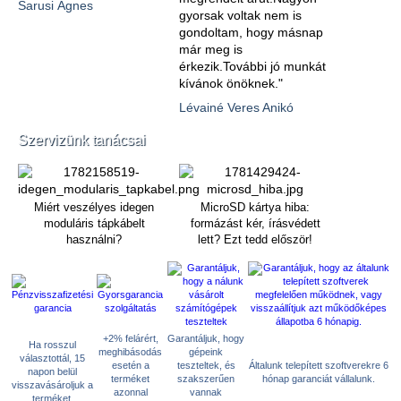
Sarusi Ágnes
gyorsak voltak nem is
gondoltam, hogy másnap
már meg is
érkezik.További jó munkát
kívánok önöknek."
Lévainé Veres Anikó
Szervizünk tanácsai
Miért veszélyes idegen
MicroSD kártya hiba:
moduláris tápkábelt
formázást kér, írásvédett
használni?
lett? Ezt tedd először!
+2% felárért,
Garantáljuk, hogy
Ha rosszul
meghibásodás
gépeink
választottál, 15
esetén a
teszteltek, és
Általunk telepített szoftverekre 6
napon belül
terméket
szakszerűen
hónap garanciát vállalunk.
visszavásároljuk a
azonnal
vannak
terméket.