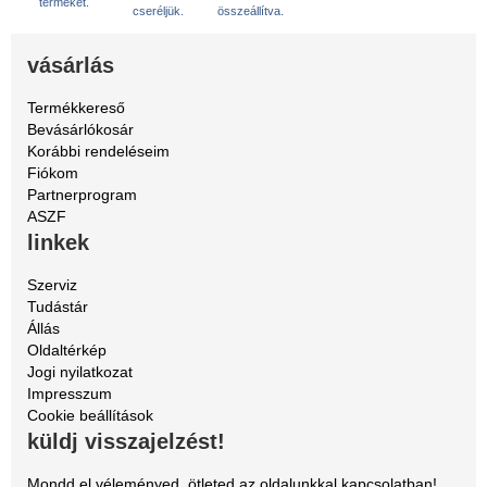
terméket.
cseréljük.
összeállítva.
vásárlás
Termékkereső
Bevásárlókosár
Korábbi rendeléseim
Fiókom
Partnerprogram
ASZF
linkek
Szerviz
Tudástár
Állás
Oldaltérkép
Jogi nyilatkozat
Impresszum
Cookie beállítások
küldj visszajelzést!
Mondd el véleményed, ötleted az oldalunkkal kapcsolatban!