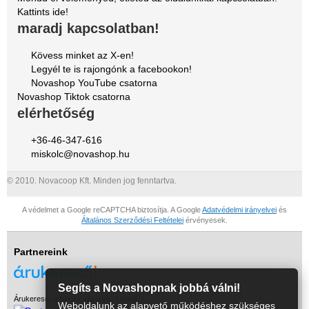
Kattints ide!
maradj kapcsolatban!
Kövess minket az X-en!
Legyél te is rajongónk a facebookon!
Novashop YouTube csatorna
Novashop Tiktok csatorna
elérhetőség
+36-46-347-616
miskolc@novashop.hu
© 2010. Novacoop Kft. Minden jog fenntartva.
A védelmet a Google reCAPTCHA biztosítja. A Google
Adatvédelmi irányelvei
és
Általános Szerződési Feltételei
érvényesek.
Partnereink
Segíts a Novashopnak jobbá válni!
Árukereső, a hiteles vásárlási kalauz
Weboldalunk az alapvető működéshez szükséges