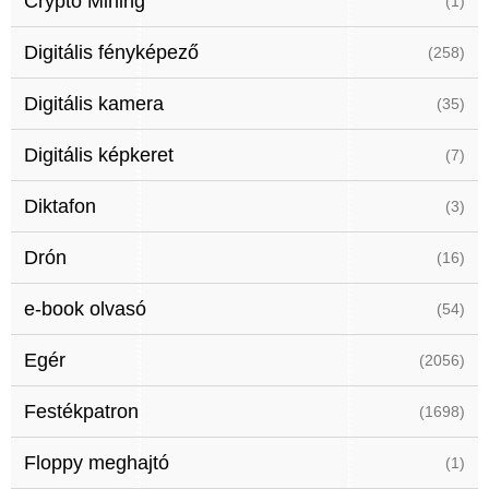
Crypto Mining
(1)
Digitális fényképező
(258)
Digitális kamera
(35)
Digitális képkeret
(7)
Diktafon
(3)
Drón
(16)
e-book olvasó
(54)
Egér
(2056)
Festékpatron
(1698)
Floppy meghajtó
(1)