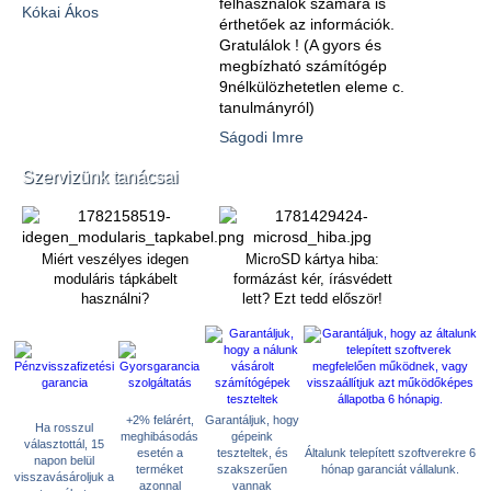
felhasználók számára is
Kókai Ákos
érthetőek az információk.
Gratulálok ! (A gyors és
megbízható számítógép
9nélkülözhetetlen eleme c.
tanulmányról)
Ságodi Imre
Szervizünk tanácsai
Miért veszélyes idegen
MicroSD kártya hiba:
moduláris tápkábelt
formázást kér, írásvédett
használni?
lett? Ezt tedd először!
+2% felárért,
Garantáljuk, hogy
Ha rosszul
meghibásodás
gépeink
választottál, 15
esetén a
teszteltek, és
Általunk telepített szoftverekre 6
napon belül
terméket
szakszerűen
hónap garanciát vállalunk.
visszavásároljuk a
azonnal
vannak