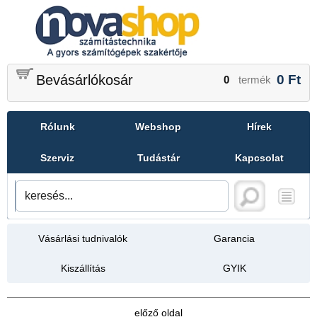
Bevásárlókosár
0
Ft
0
termék
Rólunk
Webshop
Hírek
Szerviz
Tudástár
Kapcsolat
Vásárlási tudnivalók
Garancia
Kiszállítás
GYIK
előző oldal