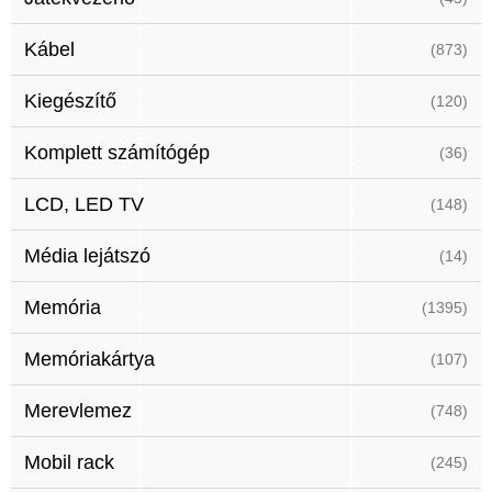
Kábel
(873)
Kiegészítő
(120)
Komplett számítógép
(36)
LCD, LED TV
(148)
Média lejátszó
(14)
Memória
(1395)
Memóriakártya
(107)
Merevlemez
(748)
Mobil rack
(245)