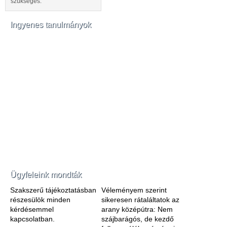
szükséges.
Ingyenes tanulmányok
Ügyfeleink mondták
Szakszerű tájékoztatásban
Véleményem szerint
részesülök minden
sikeresen rátaláltatok az
kérdésemmel
arany középútra: Nem
kapcsolatban.
szájbarágós, de kezdő