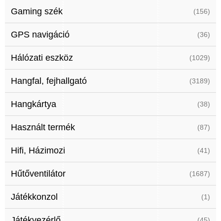
Gaming szék
(156)
GPS navigáció
(36)
Hálózati eszköz
(1029)
Hangfal, fejhallgató
(3189)
Hangkártya
(38)
Használt termék
(87)
Hifi, Házimozi
(41)
Hűtőventilátor
(1687)
Játékkonzol
(1)
Játékvezérlő
(45)