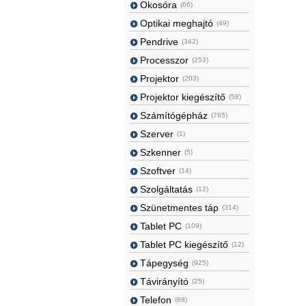
Okosóra
(66)
Optikai meghajtó
(49)
Pendrive
(342)
Processzor
(253)
Projektor
(203)
Projektor kiegészítő
(58)
Számítógépház
(765)
Szerver
(1)
Szkenner
(5)
Szoftver
(14)
Szolgáltatás
(12)
Szünetmentes táp
(314)
Tablet PC
(109)
Tablet PC kiegészítő
(12)
Tápegység
(925)
Távirányító
(25)
Telefon
(68)