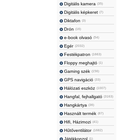
Digitális kamera
(35)
Digitális képkeret
(7)
Diktafon
(3)
Drón
(16)
e-book olvasó
(54)
Egér
(2032)
Festékpatron
(1663)
Floppy meghajtó
(1)
Gaming szék
(156)
GPS navigáció
(33)
Hálózati eszköz
(1007)
Hangfal, fejhallgató
(3163)
Hangkártya
(36)
Használt termék
(87)
Hifi, Házimozi
(41)
Hűtőventilátor
(1682)
Játékkonzol
(1)