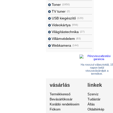
Toner
(1950)
TV tuner
(2)
USB kiegészítő
(120)
Videokártya
(556)
Világítástechnika
(27)
Villámvédelem
(63)
Webkamera
(144)
Ha rosszul választottál, 1
napon belül
visszavásároljuk a
terméket.
vásárlás
linkek
Termékkereső
Szerviz
Bevásárlókosár
Tudástár
Korábbi rendeléseim
Állás
Fiókom
Oldaltérkép