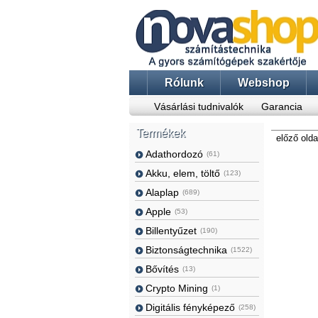
Rólunk
Webshop
Vásárlási tudnivalók
Garancia
Termékek
előző olda
Adathordozó
(61)
Akku, elem, töltő
(123)
Alaplap
(689)
Apple
(53)
Billentyűzet
(190)
Biztonságtechnika
(1522)
Bővítés
(13)
Crypto Mining
(1)
Digitális fényképező
(258)