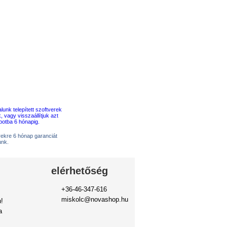
erekre 6 hónap garanciát
unk.
elérhetőség
+36-46-347-616
miskolc@novashop.hu
!
a