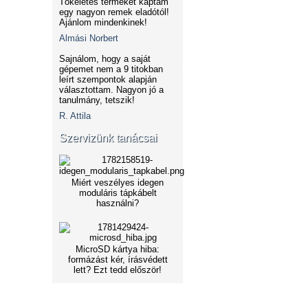
Tökéletes terméket kaptam
egy nagyon remek eladótól!
Ajánlom mindenkinek!
Almási Norbert
Sajnálom, hogy a saját
gépemet nem a 9 titokban
leírt szempontok alapján
választottam. Nagyon jó a
tanulmány, tetszik!
R. Attila
Szervizünk tanácsai
Miért veszélyes idegen
moduláris tápkábelt
használni?
MicroSD kártya hiba:
formázást kér, írásvédett
lett? Ezt tedd először!