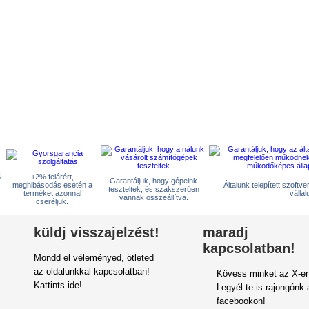
5
+2% felárért,
Garantáljuk, hogy gépeink
meghibásodás esetén a
Általunk telepített szoftv
teszteltek, és szakszerűen
terméket azonnal
vállal
vannak összeállítva.
cseréljük.
küldj visszajelzést!
maradj
kapcsolatban!
Mondd el véleményed, ötleted
az oldalunkkal kapcsolatban!
Kövess minket az X-en
Kattints ide!
Legyél te is rajongónk 
facebookon!