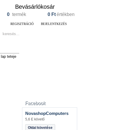
Bevásárlókosár
0
termék
0
Ft
értékben
REGISZTRÁCIÓ
BEJELENTKEZÉS
lap teteje
Facebook
NovashopComputers
5,6 E követő
Oldal követése