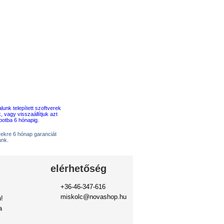
erekre 6 hónap garanciát
unk.
elérhetőség
+36-46-347-616
miskolc@novashop.hu
!
a