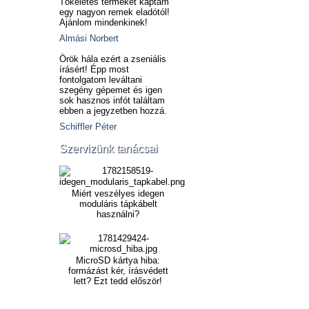
Tökéletes terméket kaptam
egy nagyon remek eladótól!
Ajánlom mindenkinek!
Almási Norbert
Örök hála ezért a zseniális
írásért! Épp most
fontolgatom leváltani
szegény gépemet és igen
sok hasznos infót találtam
ebben a jegyzetben hozzá.
Schiffler Péter
Szervizünk tanácsai
Miért veszélyes idegen
moduláris tápkábelt
használni?
MicroSD kártya hiba:
formázást kér, írásvédett
lett? Ezt tedd először!