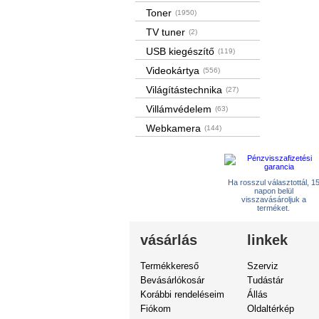
Toner
(1950)
TV tuner
(2)
USB kiegészítő
(119)
Videokártya
(556)
Világítástechnika
(27)
Villámvédelem
(63)
Webkamera
(144)
Ha rosszul választottál, 1
napon belül
visszavásároljuk a
terméket.
vásárlás
linkek
Termékkereső
Szerviz
Bevásárlókosár
Tudástár
Korábbi rendeléseim
Állás
Fiókom
Oldaltérkép