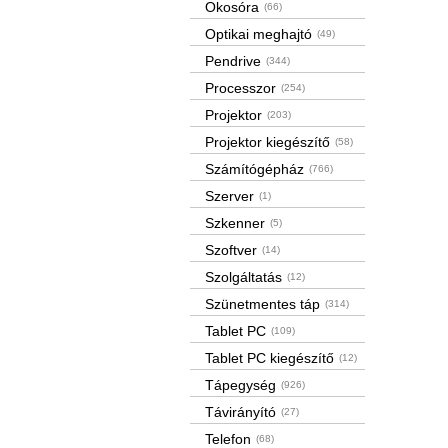
Okosóra
(66)
Optikai meghajtó
(49)
Pendrive
(344)
Processzor
(254)
Projektor
(203)
Projektor kiegészítő
(58)
Számítógépház
(766)
Szerver
(1)
Szkenner
(5)
Szoftver
(14)
Szolgáltatás
(12)
Szünetmentes táp
(314)
Tablet PC
(109)
Tablet PC kiegészítő
(12)
Tápegység
(926)
Távirányító
(27)
Telefon
(68)