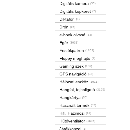
Digitális kamera
(35)
Digitális képkeret
(7)
Diktafon
(3)
Drón
(16)
e-book olvasó
(54)
Egér
(2031)
Festékpatron
(1663)
Floppy meghajtó
(1)
Gaming szék
(156)
GPS navigáció
(33)
Hálózati eszköz
(1011)
Hangfal, fejhallgató
(3165)
Hangkártya
(36)
Használt termék
(87)
Hifi, Házimozi
(41)
Hűtőventilátor
(1685)
Játékkonzol
(1)