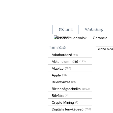
Rólunk
Webshop
Vásárlási tudnivalók
Garancia
Termékek
előző olda
Adathordozó
(61)
Akku, elem, töltő
(123)
Alaplap
(688)
Apple
(53)
Billentyűzet
(190)
Biztonságtechnika
(1522)
Bővítés
(13)
Crypto Mining
(1)
Digitális fényképező
(258)