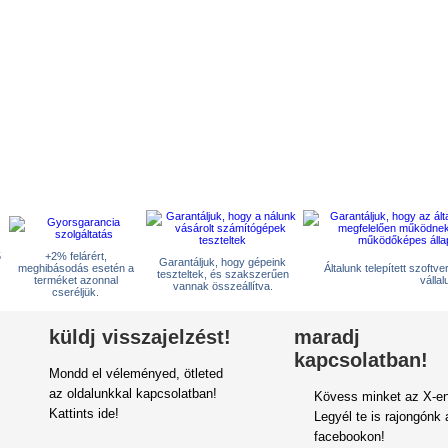
5
+2% felárért,
Garantáljuk, hogy gépeink
meghibásodás esetén a
Általunk telepített szoftv
teszteltek, és szakszerűen
terméket azonnal
vállal
vannak összeállítva.
cseréljük.
küldj visszajelzést!
maradj
kapcsolatban!
Mondd el véleményed, ötleted
az oldalunkkal kapcsolatban!
Kövess minket az X-en
Kattints ide!
Legyél te is rajongónk 
facebookon!