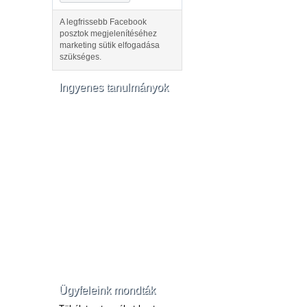
A legfrissebb Facebook
posztok megjelenítéséhez
marketing sütik elfogadása
szükséges.
Ingyenes tanulmányok
Ügyfeleink mondták