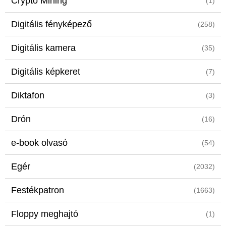
Crypto Mining
(1)
Digitális fényképező
(258)
Digitális kamera
(35)
Digitális képkeret
(7)
Diktafon
(3)
Drón
(16)
e-book olvasó
(54)
Egér
(2032)
Festékpatron
(1663)
Floppy meghajtó
(1)