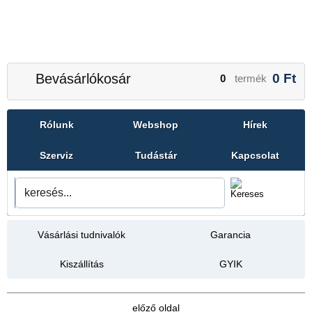
Bevásárlókosár
0
Ft
0
termék
Rólunk
Webshop
Hírek
Szerviz
Tudástár
Kapcsolat
Vásárlási tudnivalók
Garancia
Kiszállítás
GYIK
előző oldal