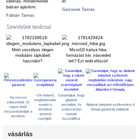
vaterás, mindenkinek
ér.
bátran ajánlom.
Geicsnek Tamás
Fábián Tamás
Szervizünk tanácsai
Miért veszélyes idegen
MicroSD kártya hiba:
moduláris tápkábelt
formázást kér, írásvédett
használni?
lett? Ezt tedd először!
+2% felárért,
Garantáljuk, hogy
Ha rosszul
meghibásodás
gépeink
választottál, 15
esetén a
teszteltek, és
Általunk telepített szoftverekre 6
napon belül
terméket
szakszerűen
hónap garanciát vállalunk.
visszavásároljuk a
azonnal
vannak
terméket.
cseréljük.
összeállítva.
vásárlás