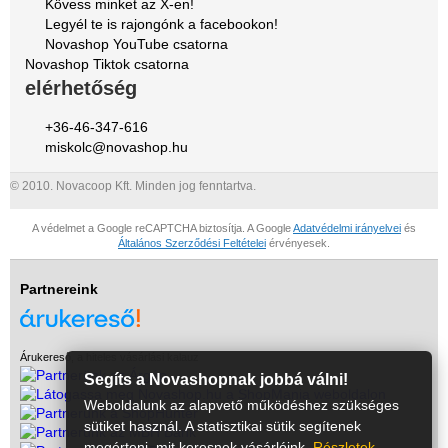
Kövess minket az X-en!
Legyél te is rajongónk a facebookon!
Novashop YouTube csatorna
Novashop Tiktok csatorna
elérhetőség
+36-46-347-616
miskolc@novashop.hu
© 2010. Novacoop Kft. Minden jog fenntartva.
A védelmet a Google reCAPTCHA biztosítja. A Google
Adatvédelmi irányelvei
és
Általános Szerződési Feltételei
érvényesek.
Partnereink
Árukereső, a hiteles vásárlási kalauz
Segíts a Novashopnak jobbá válni!
Weboldalunk az alapvető működéshez szükséges
sütiket használ. A statisztikai sütik segítenek
megérteni, mit keresnek vásárlóink.
Részletek