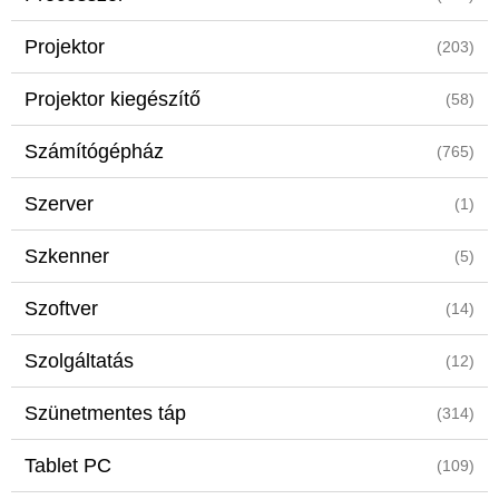
Projektor
(203)
Projektor kiegészítő
(58)
Számítógépház
(765)
Szerver
(1)
Szkenner
(5)
Szoftver
(14)
Szolgáltatás
(12)
Szünetmentes táp
(314)
Tablet PC
(109)