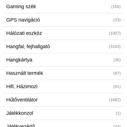
Gaming szék
(156)
GPS navigáció
(33)
Hálózati eszköz
(1007)
Hangfal, fejhallgató
(3163)
Hangkártya
(36)
Használt termék
(87)
Hifi, Házimozi
(41)
Hűtőventilátor
(1682)
Játékkonzol
(1)
Játékvezérlő
(44)