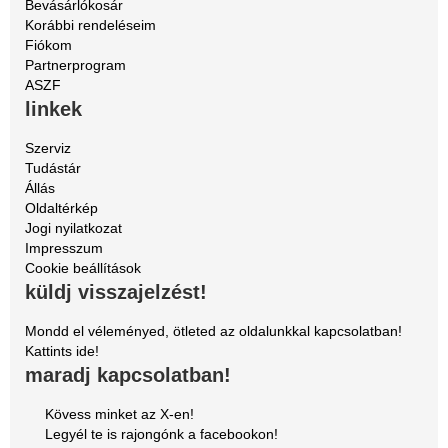
Bevásárlókosár
Korábbi rendeléseim
Fiókom
Partnerprogram
ASZF
linkek
Szerviz
Tudástár
Állás
Oldaltérkép
Jogi nyilatkozat
Impresszum
Cookie beállítások
küldj visszajelzést!
Mondd el véleményed, ötleted az oldalunkkal kapcsolatban!
Kattints ide!
maradj kapcsolatban!
Kövess minket az X-en!
Legyél te is rajongónk a facebookon!