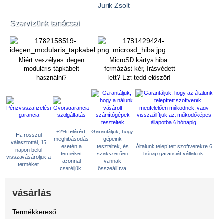
Jurik Zsolt
Szervizünk tanácsai
Miért veszélyes idegen
MicroSD kártya hiba:
moduláris tápkábelt
formázást kér, írásvédett
használni?
lett? Ezt tedd először!
+2% felárért,
Garantáljuk, hogy
Ha rosszul
meghibásodás
gépeink
választottál, 15
esetén a
teszteltek, és
Általunk telepített szoftverekre 6
napon belül
terméket
szakszerűen
hónap garanciát vállalunk.
visszavásároljuk a
azonnal
vannak
terméket.
cseréljük.
összeállítva.
vásárlás
Termékkereső