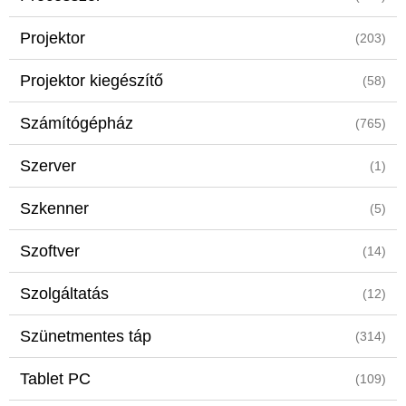
Projektor
(203)
Projektor kiegészítő
(58)
Számítógépház
(765)
Szerver
(1)
Szkenner
(5)
Szoftver
(14)
Szolgáltatás
(12)
Szünetmentes táp
(314)
Tablet PC
(109)