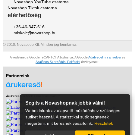
Novashop YouTube csatorna
Novashop Tiktok csatorna
elérhetőség
+36-46-347-616
miskolc@novashop.hu
© 2010. Novacoop Kft. Minden jog fenntartva.
A védelmet a Google reCAPTCHA biztosítja. A Google
Adatvédelmi irányelvei
és
Általános Szerződési Feltételei
érvényesek.
Partnereink
Árukereső, a hiteles vásárlási kalauz
Segíts a Novashopnak jobbá válni!
Weboldalunk az alapvető működéshez szükséges
sütiket használ. A statisztikai sütik segítenek
megérteni, mit keresnek vásárlóink.
Részletek