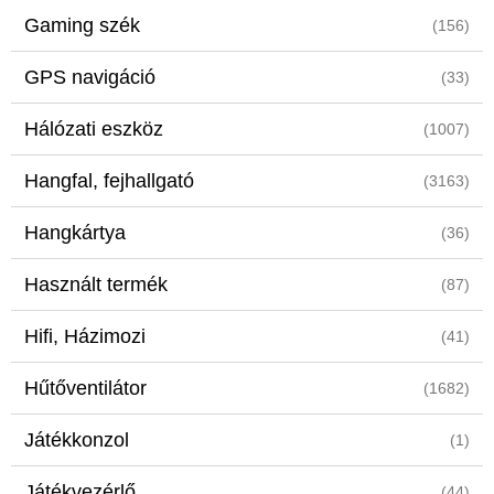
Gaming szék
(156)
GPS navigáció
(33)
Hálózati eszköz
(1007)
Hangfal, fejhallgató
(3163)
Hangkártya
(36)
Használt termék
(87)
Hifi, Házimozi
(41)
Hűtőventilátor
(1682)
Játékkonzol
(1)
Játékvezérlő
(44)