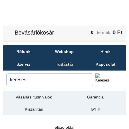
Bevásárlókosár
0
Ft
0
termék
Rólunk
Webshop
Hírek
Szerviz
Tudástár
Kapcsolat
Vásárlási tudnivalók
Garancia
Kiszállítás
GYIK
előző oldal