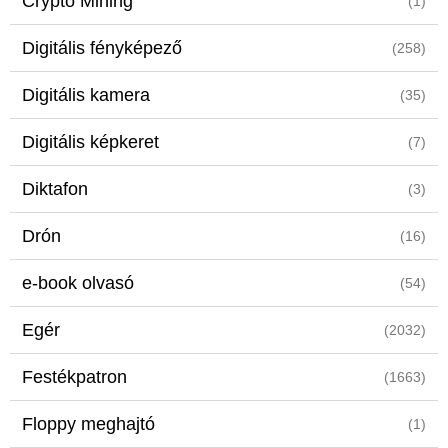
Crypto Mining
(1)
Digitális fényképező
(258)
Digitális kamera
(35)
Digitális képkeret
(7)
Diktafon
(3)
Drón
(16)
e-book olvasó
(54)
Egér
(2032)
Festékpatron
(1663)
Floppy meghajtó
(1)