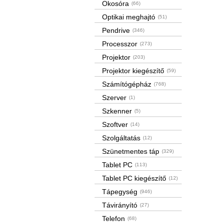
Okosóra
(66)
Optikai meghajtó
(51)
Pendrive
(346)
Processzor
(273)
Projektor
(203)
Projektor kiegészítő
(59)
Számítógépház
(768)
Szerver
(1)
Szkenner
(5)
Szoftver
(14)
Szolgáltatás
(12)
Szünetmentes táp
(329)
Tablet PC
(113)
Tablet PC kiegészítő
(12)
Tápegység
(946)
Távirányító
(27)
Telefon
(68)