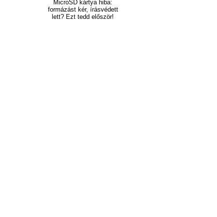
MicroSD kártya hiba:
formázást kér, írásvédett
lett? Ezt tedd először!