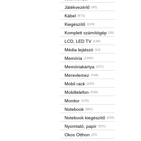
Játékvezérlő
(45)
Kábel
(873)
Kiegészítő
(120)
Komplett számítógép
(36)
LCD, LED TV
(148)
Média lejátszó
(14)
Memória
(1395)
Memóriakártya
(107)
Merevlemez
(748)
Mobil rack
(245)
Mobiltelefon
(539)
Monitor
(128)
Notebook
(982)
Notebook kiegészítő
(435)
Nyomtató, papír
(521)
Okos Otthon
(25)