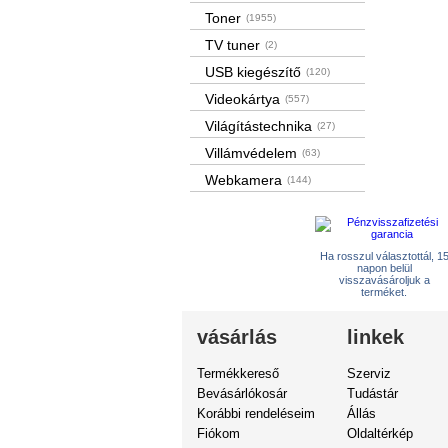
Toner
(1955)
TV tuner
(2)
USB kiegészítő
(120)
Videokártya
(557)
Világítástechnika
(27)
Villámvédelem
(63)
Webkamera
(144)
Ha rosszul választottál, 1
napon belül
visszavásároljuk a
terméket.
vásárlás
linkek
Termékkereső
Szerviz
Bevásárlókosár
Tudástár
Korábbi rendeléseim
Állás
Fiókom
Oldaltérkép