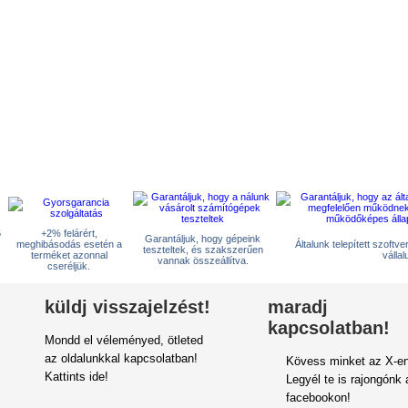
5
+2% felárért,
Garantáljuk, hogy gépeink
meghibásodás esetén a
Általunk telepített szoftv
teszteltek, és szakszerűen
terméket azonnal
vállal
vannak összeállítva.
cseréljük.
küldj visszajelzést!
maradj
kapcsolatban!
Mondd el véleményed, ötleted
az oldalunkkal kapcsolatban!
Kövess minket az X-en
Kattints ide!
Legyél te is rajongónk 
facebookon!