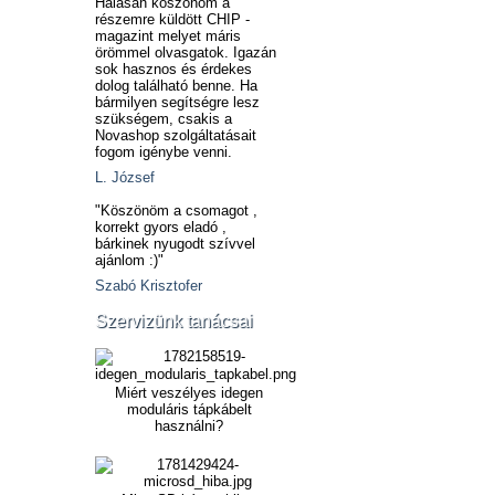
Hálásan köszönöm a
részemre küldött CHIP -
magazint melyet máris
örömmel olvasgatok. Igazán
sok hasznos és érdekes
dolog található benne. Ha
bármilyen segítségre lesz
szükségem, csakis a
Novashop szolgáltatásait
fogom igénybe venni.
L. József
"Köszönöm a csomagot ,
korrekt gyors eladó ,
bárkinek nyugodt szívvel
ajánlom :)"
Szabó Krisztofer
Szervizünk tanácsai
Miért veszélyes idegen
moduláris tápkábelt
használni?