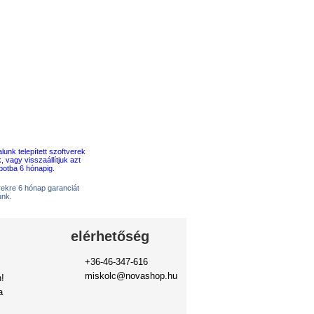
erekre 6 hónap garanciát
unk.
elérhetőség
+36-46-347-616
miskolc@novashop.hu
!
a