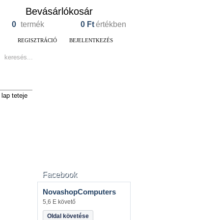
Bevásárlókosár
0
termék
0
Ft
értékben
REGISZTRÁCIÓ
BEJELENTKEZÉS
lap teteje
Facebook
NovashopComputers
5,6 E követő
Oldal követése