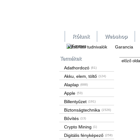
Rólunk
Webshop
Vásárlási tudnivalók
Garancia
Termékek
előző olda
Adathordozó
(61)
Akku, elem, töltő
(124)
Alaplap
(688)
Apple
(53)
Billentyűzet
(191)
Biztonságtechnika
(1526)
Bővítés
(13)
Crypto Mining
(1)
Digitális fényképező
(258)