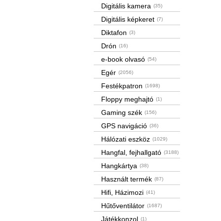
Digitális kamera
(35)
Digitális képkeret
(7)
Diktafon
(3)
Drón
(16)
e-book olvasó
(54)
Egér
(2056)
Festékpatron
(1698)
Floppy meghajtó
(1)
Gaming szék
(156)
GPS navigáció
(36)
Hálózati eszköz
(1029)
Hangfal, fejhallgató
(3188)
Hangkártya
(38)
Használt termék
(87)
Hifi, Házimozi
(41)
Hűtőventilátor
(1687)
Játékkonzol
(1)