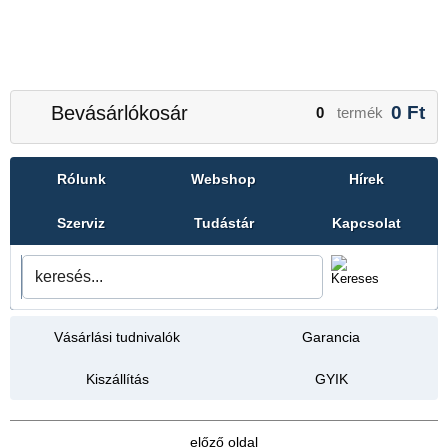
Bevásárlókosár
0
Ft
0
termék
Rólunk
Webshop
Hírek
Szerviz
Tudástár
Kapcsolat
Vásárlási tudnivalók
Garancia
Kiszállítás
GYIK
előző oldal