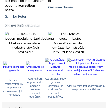
sok hasznos infót találtam
ér.
ebben a jegyzetben
Geicsnek Tamás
hozzá.
Schiffler Péter
Szervizünk tanácsai
Miért veszélyes idegen
MicroSD kártya hiba:
moduláris tápkábelt
formázást kér, írásvédett
használni?
lett? Ezt tedd először!
+2% felárért,
Garantáljuk, hogy
Ha rosszul
meghibásodás
gépeink
választottál, 15
esetén a
teszteltek, és
Általunk telepített szoftverekre 6
napon belül
terméket
szakszerűen
hónap garanciát vállalunk.
visszavásároljuk a
azonnal
vannak
terméket.
cseréljük.
összeállítva.