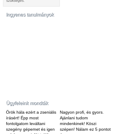
szükséges.
Ingyenes tanulmányok
Ügyfeleink mondták
Örök hála ezért a zseniális
Nagyon profi, és gyors.
írásért! Épp most
Ajánlani tudom
fontolgatom leváltani
mindenkinek! Köszi
szegény gépemet és igen
szépen! Nálam ez 5 pontot