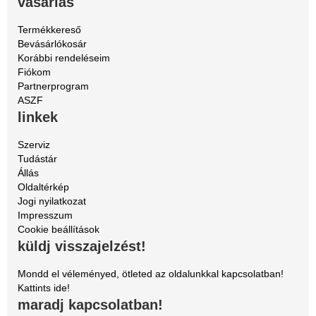
vásárlás
Termékkereső
Bevásárlókosár
Korábbi rendeléseim
Fiókom
Partnerprogram
ASZF
linkek
Szerviz
Tudástár
Állás
Oldaltérkép
Jogi nyilatkozat
Impresszum
Cookie beállítások
küldj visszajelzést!
Mondd el véleményed, ötleted az oldalunkkal kapcsolatban!
Kattints ide!
maradj kapcsolatban!