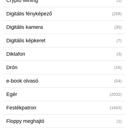
Crypto Mining
(1)
Digitális fényképező
(258)
Digitális kamera
(35)
Digitális képkeret
(7)
Diktafon
(3)
Drón
(16)
e-book olvasó
(54)
Egér
(2032)
Festékpatron
(1663)
Floppy meghajtó
(1)