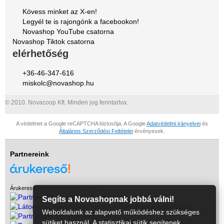
Kövess minket az X-en!
Legyél te is rajongónk a facebookon!
Novashop YouTube csatorna
Novashop Tiktok csatorna
elérhetőség
+36-46-347-616
miskolc@novashop.hu
© 2010. Novacoop Kft. Minden jog fenntartva.
A védelmet a Google reCAPTCHA biztosítja. A Google
Adatvédelmi irányelvei
és
Általános Szerződési Feltételei
érvényesek.
Partnereink
Árukereső, a hiteles vásárlási kalauz
Segíts a Novashopnak jobbá válni!
Weboldalunk az alapvető működéshez szükséges
sütiket használ. A statisztikai sütik segítenek