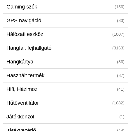
Gaming szék
(156)
GPS navigáció
(33)
Hálózati eszköz
(1007)
Hangfal, fejhallgató
(3163)
Hangkártya
(36)
Használt termék
(87)
Hifi, Házimozi
(41)
Hűtőventilátor
(1682)
Játékkonzol
(1)
Játékvezérlő
(44)