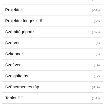
Projektor
(203)
Projektor kiegészítő
(58)
Számítógépház
(765)
Szerver
(1)
Szkenner
(5)
Szoftver
(14)
Szolgáltatás
(12)
Szünetmentes táp
(314)
Tablet PC
(109)