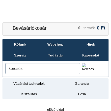
Bevásárlókosár
0
Ft
0
termék
Rólunk
Webshop
Hírek
Szerviz
Tudástár
Kapcsolat
Vásárlási tudnivalók
Garancia
Kiszállítás
GYIK
előző oldal