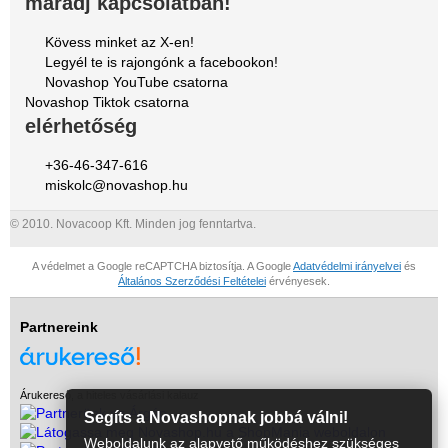
maradj kapcsolatban!
Kövess minket az X-en!
Legyél te is rajongónk a facebookon!
Novashop YouTube csatorna
Novashop Tiktok csatorna
elérhetőség
+36-46-347-616
miskolc@novashop.hu
© 2010. Novacoop Kft. Minden jog fenntartva.
A védelmet a Google reCAPTCHA biztosítja. A Google
Adatvédelmi irányelvei
és
Általános Szerződési Feltételei
érvényesek.
Partnereink
Árukereső, a hiteles vásárlási kalauz
Segíts a Novashopnak jobbá válni!
Weboldalunk az alapvető működéshez szükséges