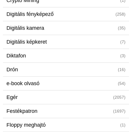
Crypto Mining
(1)
Digitális fényképező
(258)
Digitális kamera
(35)
Digitális képkeret
(7)
Diktafon
(3)
Drón
(16)
e-book olvasó
(54)
Egér
(2057)
Festékpatron
(1697)
Floppy meghajtó
(1)