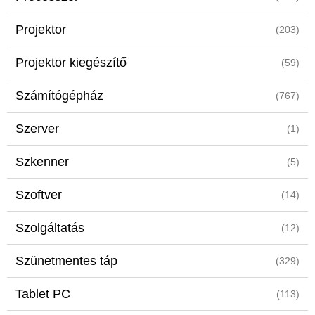
Projektor
(203)
Projektor kiegészítő
(59)
Számítógépház
(767)
Szerver
(1)
Szkenner
(5)
Szoftver
(14)
Szolgáltatás
(12)
Szünetmentes táp
(329)
Tablet PC
(113)