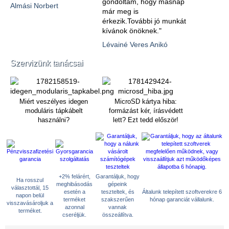
gondoltam, hogy másnap
Almási Norbert
már meg is
érkezik.További jó munkát
kívánok önöknek."
Lévainé Veres Anikó
Szervizünk tanácsai
Miért veszélyes idegen
MicroSD kártya hiba:
moduláris tápkábelt
formázást kér, írásvédett
használni?
lett? Ezt tedd először!
+2% felárért,
Garantáljuk, hogy
Ha rosszul
meghibásodás
gépeink
választottál, 15
esetén a
teszteltek, és
Általunk telepített szoftverekre 6
napon belül
terméket
szakszerűen
hónap garanciát vállalunk.
visszavásároljuk a
azonnal
vannak
terméket.
cseréljük.
összeállítva.