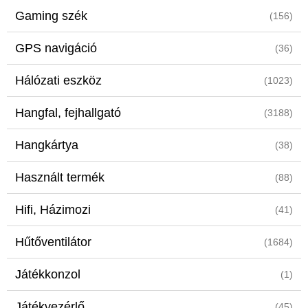
Gaming szék
(156)
GPS navigáció
(36)
Hálózati eszköz
(1023)
Hangfal, fejhallgató
(3188)
Hangkártya
(38)
Használt termék
(88)
Hifi, Házimozi
(41)
Hűtőventilátor
(1684)
Játékkonzol
(1)
Játékvezérlő
(45)