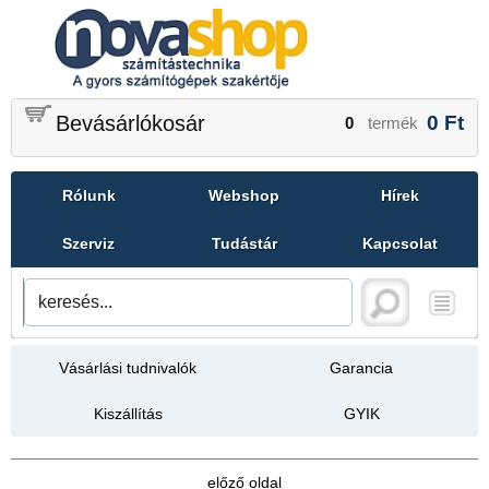
Bevásárlókosár
0
Ft
0
termék
Rólunk
Webshop
Hírek
Szerviz
Tudástár
Kapcsolat
Vásárlási tudnivalók
Garancia
Kiszállítás
GYIK
előző oldal