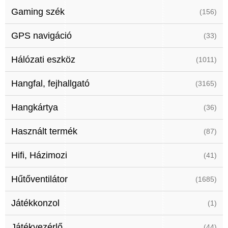
Gaming szék
(156)
GPS navigáció
(33)
Hálózati eszköz
(1011)
Hangfal, fejhallgató
(3165)
Hangkártya
(36)
Használt termék
(87)
Hifi, Házimozi
(41)
Hűtőventilátor
(1685)
Játékkonzol
(1)
Játékvezérlő
(44)