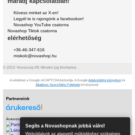
maradj kapcsolatban!
Kövess minket az X-en!
Legyél te is rajongónk a facebookon!
Novashop YouTube csatorna
Novashop Tiktok csatorna
elérhetőség
+36-46-347-616
miskolc@novashop.hu
© 2010. Novacoop Kft. Minden jog fenntartva.
A védelmet a Google reCAPTCHA biztosítja. A Google
Adatvédelmi irányelvei
és
Általános Szerződési Feltételei
érvényesek.
Partnereink
Árukereső, a hiteles vásárlási kalauz
Segíts a Novashopnak jobbá válni!
Weboldalunk az alapvető működéshez szükséges