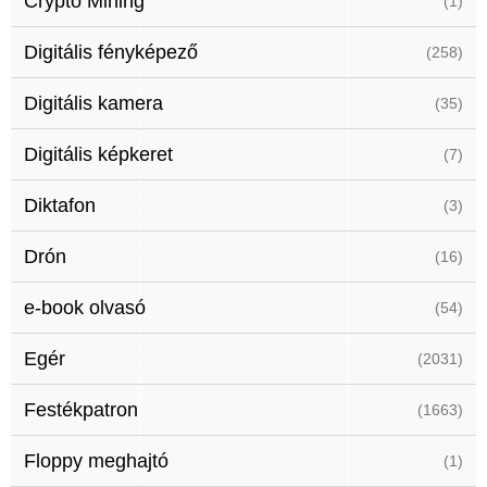
Crypto Mining
(1)
Digitális fényképező
(258)
Digitális kamera
(35)
Digitális képkeret
(7)
Diktafon
(3)
Drón
(16)
e-book olvasó
(54)
Egér
(2031)
Festékpatron
(1663)
Floppy meghajtó
(1)