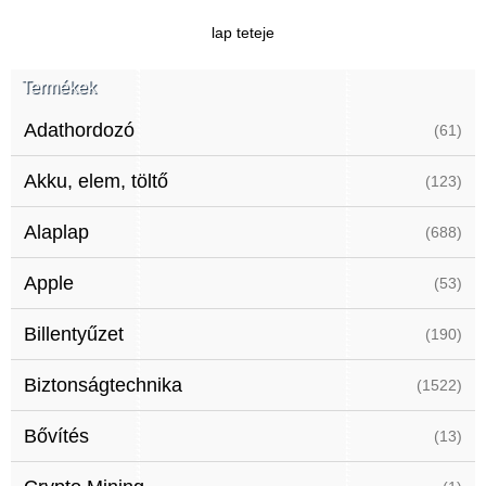
lap teteje
Termékek
Adathordozó
(61)
Akku, elem, töltő
(123)
Alaplap
(688)
Apple
(53)
Billentyűzet
(190)
Biztonságtechnika
(1522)
Bővítés
(13)