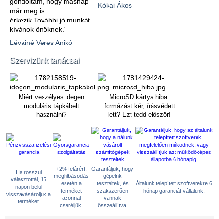
gondoltam, hogy másnap
Kókai Ákos
már meg is
érkezik.További jó munkát
kívánok önöknek."
Lévainé Veres Anikó
Szervizünk tanácsai
Miért veszélyes idegen
MicroSD kártya hiba:
moduláris tápkábelt
formázást kér, írásvédett
használni?
lett? Ezt tedd először!
+2% felárért,
Garantáljuk, hogy
Ha rosszul
meghibásodás
gépeink
választottál, 15
esetén a
teszteltek, és
Általunk telepített szoftverekre 6
napon belül
terméket
szakszerűen
hónap garanciát vállalunk.
visszavásároljuk a
azonnal
vannak
terméket.
cseréljük.
összeállítva.